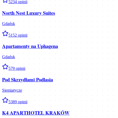
5
234
opinii
North Nest Luxury Suites
Gdańsk
5
152
opinii
Apartamenty na Uphagena
Gdańsk
5
79
opinii
Pod Skrzydłami Podlasia
Siemiatycze
5
389
opinii
K4 APARTHOTEL KRAKÓW