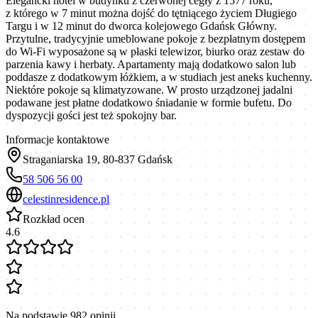
Elegancki hotel w budynku z czerwonej cegły z 1577 roku,
z którego w 7 minut można dojść do tętniącego życiem Długiego
Targu i w 12 minut do dworca kolejowego Gdańsk Główny.
Przytulne, tradycyjnie umeblowane pokoje z bezpłatnym dostępem
do Wi-Fi wyposażone są w płaski telewizor, biurko oraz zestaw do
parzenia kawy i herbaty. Apartamenty mają dodatkowo salon lub
poddasze z dodatkowym łóżkiem, a w studiach jest aneks kuchenny.
Niektóre pokoje są klimatyzowane. W prosto urządzonej jadalni
podawane jest płatne dodatkowo śniadanie w formie bufetu. Do
dyspozycji gości jest też spokojny bar.
Informacje kontaktowe
Straganiarska 19, 80-837 Gdańsk
58 506 56 00
celestinresidence.pl
Rozkład ocen
4.6
Na podstawie
982
opinii