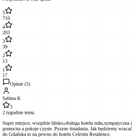
5
710
4
203
3
39
2
13
1
17
Opinie (
5
)
Sabina K
5
2 tygodnie temu
Super miejsce, wszędzie blisko,obsługa hotelu miła,sympatyczna i
pomocna a pokoje czyste. Pyszne śniadania. Jak będziemy wracać
do Gdańska to na pewno do hotelu Celestin Residence.