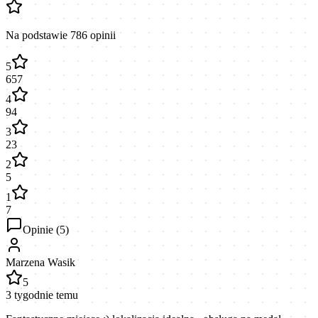
Na podstawie
786
opinii
5
657
4
94
3
23
2
5
1
7
Opinie (
5
)
Marzena Wasik
5
3 tygodnie temu