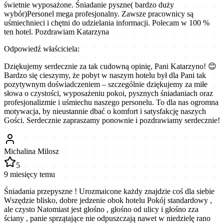
świetnie wyposażone. Śniadanie pyszne( bardzo duży
wybór)Personel mega profesjonalny. Zawsze pracownicy są
uśmiechnieci i chętni do udzielania informacji. Polecam w 100 %
ten hotel. Pozdrawiam Katarzyna
Odpowiedź właściciela:
Dziękujemy serdecznie za tak cudowną opinię, Pani Katarzyno! 😊
Bardzo się cieszymy, że pobyt w naszym hotelu był dla Pani tak
pozytywnym doświadczeniem – szczególnie dziękujemy za miłe
słowa o czystości, wyposażeniu pokoi, pysznych śniadaniach oraz
profesjonalizmie i uśmiechu naszego personelu. To dla nas ogromna
motywacja, by nieustannie dbać o komfort i satysfakcję naszych
Gości. Serdecznie zapraszamy ponownie i pozdrawiamy serdecznie!
Michalina Milosz
5
9 miesięcy temu
Śniadania przepyszne ! Urozmaicone każdy znajdzie coś dla siebie
Wszędzie blisko, dobre jedzenie obok hotelu Pokój standardowy ,
ale czysto Natomiast jest głośno , głośno od ulicy i głośno zza
ściany , panie sprzątające nie odpuszczają nawet w niedzielę rano