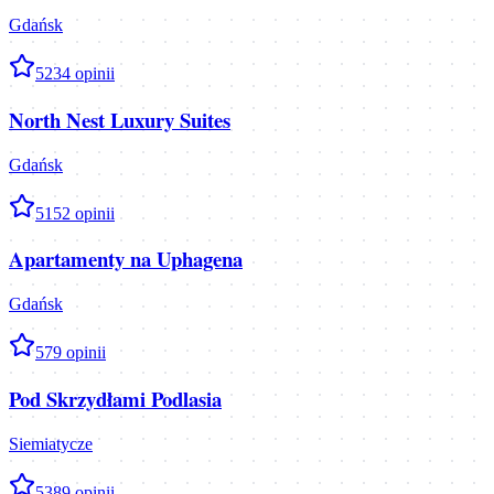
Gdańsk
5
234
opinii
North Nest Luxury Suites
Gdańsk
5
152
opinii
Apartamenty na Uphagena
Gdańsk
5
79
opinii
Pod Skrzydłami Podlasia
Siemiatycze
5
389
opinii