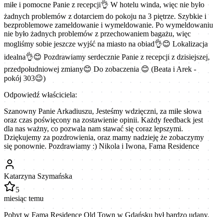
miłe i pomocne Panie z recepcji👌 W hotelu winda, więc nie było
żadnych problemów z dotarciem do pokoju na 3 piętrze. Szybkie i
bezproblemowe zameldowanie i wymeldowanie. Po wymeldowaniu
nie było żadnych problemów z przechowaniem bagażu, więc
mogliśmy sobie jeszcze wyjść na miasto na obiad👌😊 Lokalizacja
idealna👌😊 Pozdrawiamy serdecznie Panie z recepcji z dzisiejszej,
przedpołudniowej zmiany😊 Do zobaczenia 😊 (Beata i Arek -
pokój 303😉)
Odpowiedź właściciela:
Szanowny Panie Arkadiuszu, Jesteśmy wdzięczni, za miłe słowa
oraz czas poświęcony na zostawienie opinii. Każdy feedback jest
dla nas ważny, co pozwala nam stawać się coraz lepszymi.
Dziękujemy za pozdrowienia, oraz mamy nadzieję że zobaczymy
się ponownie. Pozdrawiamy :) Nikola i Iwona, Fama Residence
Katarzyna Szymańska
5
miesiąc temu
Pobyt w Fama Residence Old Town w Gdańsku był bardzo udany.