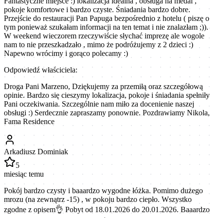
Fantastyczne miejsce :) lokalizacja idealna , obsługa na medal ,
pokoje komfortowe i bardzo czyste. Śniadania bardzo dobre.
Przejście do restauracji Pan Papuga bezpośrednio z hotelu ( piszę o
tym ponieważ szukałam informacji na ten temat i nie znalazłam ;)).
W weekend wieczorem rzeczywiście słychać imprezę ale wogole
nam to nie przeszkadzało , mimo że podróżujemy z 2 dzieci :)
Napewno wrócimy i gorąco polecamy :)
Odpowiedź właściciela:
Droga Pani Marzeno, Dziękujemy za przemiłą oraz szczegółową
opinie. Bardzo się cieszymy lokalizacja, pokoje i śniadania spełniły
Pani oczekiwania. Szczególnie nam miło za docenienie naszej
obsługi :) Serdecznie zapraszamy ponownie. Pozdrawiamy Nikola,
Fama Residence
Arkadiusz Dominiak
5
miesiąc temu
Pokój bardzo czysty i baaardzo wygodne łóżka. Pomimo dużego
mrozu (na zewnątrz -15) , w pokoju bardzo ciepło. Wszystko
zgodne z opisem👌 Pobyt od 18.01.2026 do 20.01.2026. Baaardzo