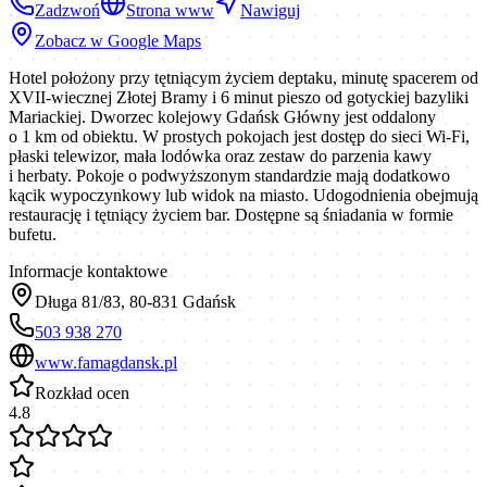
Zadzwoń
Strona www
Nawiguj
Zobacz w Google Maps
Hotel położony przy tętniącym życiem deptaku, minutę spacerem od
XVII-wiecznej Złotej Bramy i 6 minut pieszo od gotyckiej bazyliki
Mariackiej. Dworzec kolejowy Gdańsk Główny jest oddalony
o 1 km od obiektu. W prostych pokojach jest dostęp do sieci Wi-Fi,
płaski telewizor, mała lodówka oraz zestaw do parzenia kawy
i herbaty. Pokoje o podwyższonym standardzie mają dodatkowo
kącik wypoczynkowy lub widok na miasto. Udogodnienia obejmują
restaurację i tętniący życiem bar. Dostępne są śniadania w formie
bufetu.
Informacje kontaktowe
Długa 81/83, 80-831 Gdańsk
503 938 270
www.famagdansk.pl
Rozkład ocen
4.8