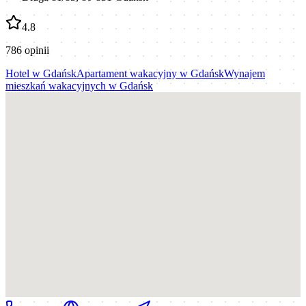
4.8
786
opinii
Hotel
w
Gdańsk
Apartament wakacyjny
w
Gdańsk
Wynajem
mieszkań wakacyjnych
w
Gdańsk