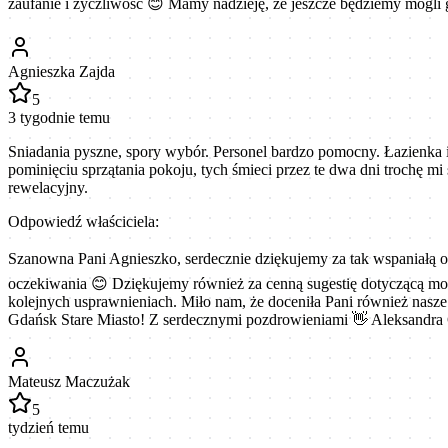
zaufanie i życzliwość 😊 Mamy nadzieję, że jeszcze będziemy mogli 
Agnieszka Zajda
5
3 tygodnie temu
Sniadania pyszne, spory wybór. Personel bardzo pomocny. Łazienka i 
pominięciu sprzątania pokoju, tych śmieci przez te dwa dni trochę mi
rewelacyjny.
Odpowiedź właściciela:
Szanowna Pani Agnieszko, serdecznie dziękujemy za tak wspaniałą op
oczekiwania 😊 Dziękujemy również za cenną sugestię dotyczącą możl
kolejnych usprawnieniach. Miło nam, że doceniła Pani również nasze
Gdańsk Stare Miasto! Z serdecznymi pozdrowieniami 👋 Aleksandra
Mateusz Maczużak
5
tydzień temu