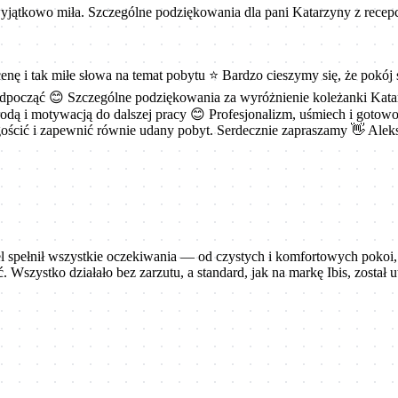
wyjątkowo miła. Szczególne podziękowania dla pani Katarzyny z recepc
nę i tak miłe słowa na temat pobytu ⭐ Bardzo cieszymy się, że pokój
dpocząć 😊 Szczególne podziękowania za wyróżnienie koleżanki Katar
rodą i motywacją do dalszej pracy 😊 Profesjonalizm, uśmiech i gotow
a gościć i zapewnić równie udany pobyt. Serdecznie zapraszamy 👋 Al
spełnił wszystkie oczekiwania — od czystych i komfortowych pokoi, p
 Wszystko działało bez zarzutu, a standard, jak na markę Ibis, zosta