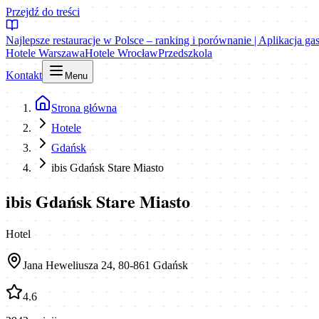
Przejdź do treści
Najlepsze restauracje w Polsce – ranking i porównanie | Aplikacja g
Hotele Warszawa
Hotele Wrocław
Przedszkola
Kontakt
Menu
Strona główna
Hotele
Gdańsk
ibis Gdańsk Stare Miasto
ibis Gdańsk Stare Miasto
Hotel
Jana Heweliusza 24, 80-861 Gdańsk
4.6