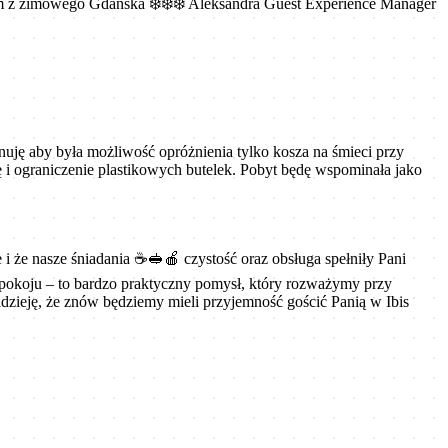
wiam z zimowego Gdańska ❄️❄️❄️ Aleksandra Guest Experience Manager
nuję aby była możliwość opróżnienia tylko kosza na śmieci przy
dę i ograniczenie plastikowych butelek. Pobyt będę wspominała jako
i że nasze śniadania ☕🥪🍎 czystość oraz obsługa spełniły Pani
 pokoju – to bardzo praktyczny pomysł, który rozważymy przy
adzieję, że znów będziemy mieli przyjemność gościć Panią w Ibis