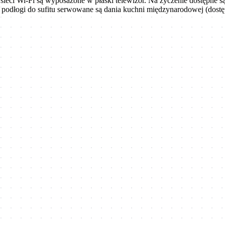
eci Wi-Fi są wyposażone w płaski telewizor. Na życzenie dostępne są 
odłogi do sufitu serwowane są dania kuchni międzynarodowej (dostępn