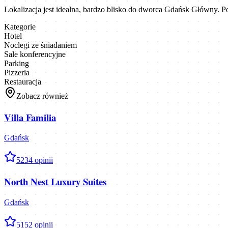
Lokalizacja jest idealna, bardzo blisko do dworca Gdańsk Główny. 
Kategorie
Hotel
Noclegi ze śniadaniem
Sale konferencyjne
Parking
Pizzeria
Restauracja
Zobacz również
Villa Familia
Gdańsk
5
234
opinii
North Nest Luxury Suites
Gdańsk
5
152
opinii