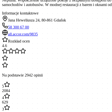
Neptuna. Współcześnie urządzone pokoje z bezpłatnym dostępem do si
samochodów i autobusów. W modnej restauracji z barem i oknami od p
Informacje kontaktowe
Jana Heweliusza 24, 80-861 Gdańsk
58 300 67 00
all.accor.com/9835
Rozkład ocen
4.6
Na podstawie
2942
opinii
5
2084
4
629
3