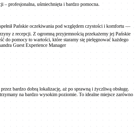
ji – profesjonalna, uśmiechnięta i bardzo pomocna.
 spełnił Pańskie oczekiwania pod względem czystości i komfortu —
zyny z recepcji. Z ogromną przyjemnością przekażemy jej Pańskie
ość do pomocy to wartości, które staramy się pielęgnować każdego
eksandra Guest Experience Manager
rzez bardzo dobrą lokalizację, aż po sprawną i życzliwą obsługę.
ł utrzymany na bardzo wysokim poziomie. To idealne miejsce zarówno