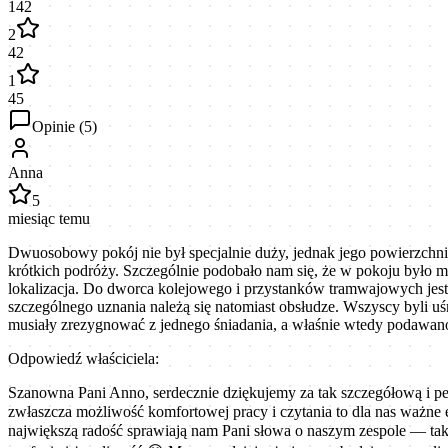
142
2
42
1
45
Opinie (
5
)
Anna
5
miesiąc temu
Dwuosobowy pokój nie był specjalnie duży, jednak jego powierzchnia
krótkich podróży. Szczególnie podobało nam się, że w pokoju było mie
lokalizacja. Do dworca kolejowego i przystanków tramwajowych jest 
szczególnego uznania należą się natomiast obsłudze. Wszyscy byli u
musiały zrezygnować z jednego śniadania, a właśnie wtedy podawano 
Odpowiedź właściciela:
Szanowna Pani Anno, serdecznie dziękujemy za tak szczegółową i peł
zwłaszcza możliwość komfortowej pracy i czytania to dla nas ważne 
największą radość sprawiają nam Pani słowa o naszym zespole — tak