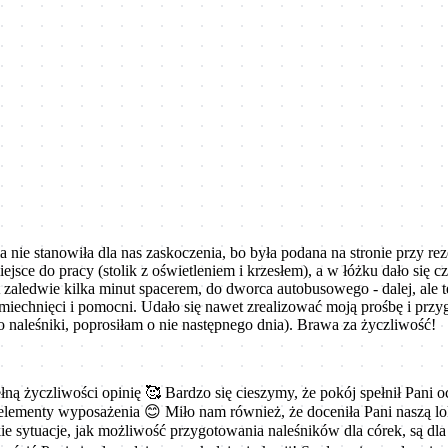
 nie stanowiła dla nas zaskoczenia, bo była podana na stronie przy r
jsce do pracy (stolik z oświetleniem i krzesłem), a w łóżku dało się c
zaledwie kilka minut spacerem, do dworca autobusowego - dalej, ale 
śmiechnięci i pomocni. Udało się nawet zrealizować moją prośbę i prz
naleśniki, poprosiłam o nie następnego dnia). Brawa za życzliwość!
ną życzliwości opinię 🥰 Bardzo się cieszymy, że pokój spełnił Pani 
elementy wyposażenia 😊 Miło nam również, że doceniła Pani naszą lo
ie sytuacje, jak możliwość przygotowania naleśników dla córek, są d