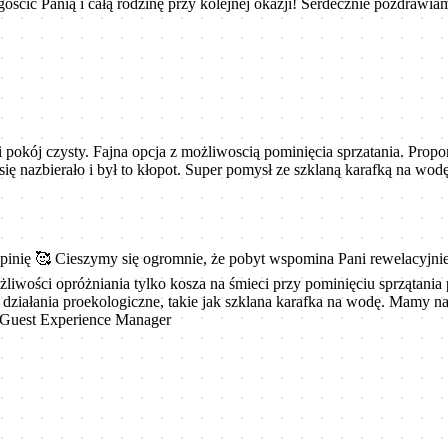
gościć Panią i całą rodzinę przy kolejnej okazji! Serdecznie pozdra
pokój czysty. Fajna opcja z możliwoscią pominięcia sprzatania. Propo
 się nazbierało i był to kłopot. Super pomysł ze szklaną karafką na wo
inię 🥰 Cieszymy się ogromnie, że pobyt wspomina Pani rewelacyjnie 
iwości opróżniania tylko kosza na śmieci przy pominięciu sprzątania
 działania proekologiczne, takie jak szklana karafka na wodę. Mamy n
 Guest Experience Manager