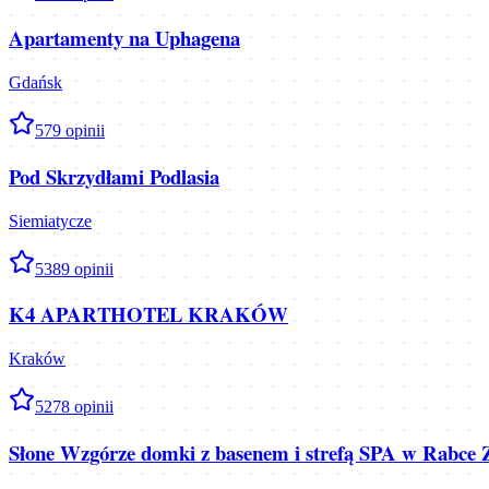
Apartamenty na Uphagena
Gdańsk
5
79
opinii
Pod Skrzydłami Podlasia
Siemiatycze
5
389
opinii
K4 APARTHOTEL KRAKÓW
Kraków
5
278
opinii
Słone Wzgórze domki z basenem i strefą SPA w Rabce 