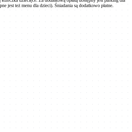
łóżeczka dziecięce. Za dodatkową opłatą dostępny jest parking dla
e jest też menu dla dzieci). Śniadania są dodatkowo płatne.