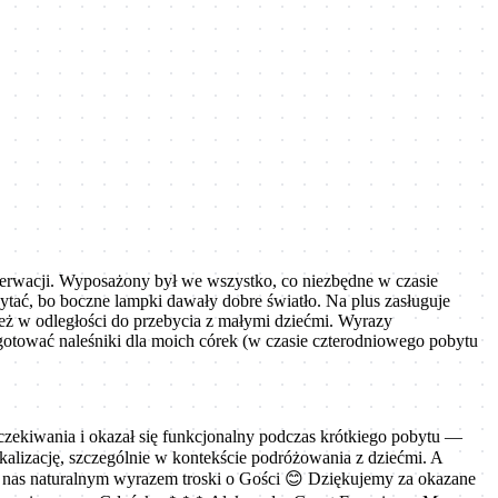
ezerwacji. Wyposażony był we wszystko, co niezbędne w czasie
zytać, bo boczne lampki dawały dobre światło. Na plus zasługuje
też w odległości do przebycia z małymi dziećmi. Wyrazy
ygotować naleśniki dla moich córek (w czasie czterodniowego pobytu
oczekiwania i okazał się funkcjonalny podczas krótkiego pobytu —
kalizację, szczególnie w kontekście podróżowania z dziećmi. A
la nas naturalnym wyrazem troski o Gości 😊 Dziękujemy za okazane