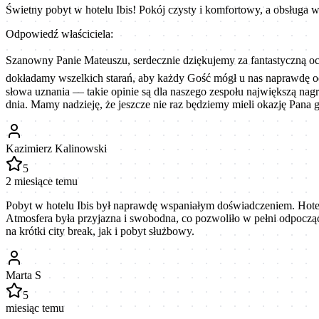
Świetny pobyt w hotelu Ibis! Pokój czysty i komfortowy, a obsługa 
Odpowiedź właściciela:
Szanowny Panie Mateuszu, serdecznie dziękujemy za fantastyczną oce
dokładamy wszelkich starań, aby każdy Gość mógł u nas naprawdę o
słowa uznania — takie opinie są dla naszego zespołu największą nag
dnia. Mamy nadzieję, że jeszcze nie raz będziemy mieli okazję Pan
Kazimierz Kalinowski
5
2 miesiące temu
Pobyt w hotelu Ibis był naprawdę wspaniałym doświadczeniem. Hotel 
Atmosfera była przyjazna i swobodna, co pozwoliło w pełni odpocząć.
na krótki city break, jak i pobyt służbowy.
Marta S
5
miesiąc temu