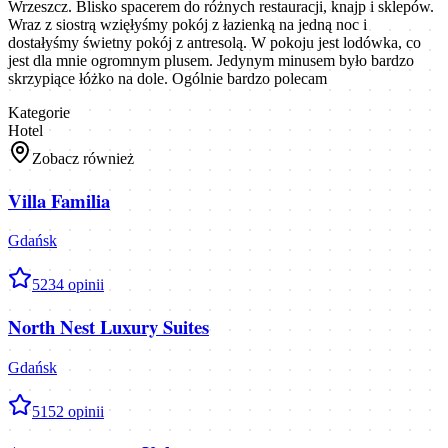
Wrzeszcz. Blisko spacerem do różnych restauracji, knajp i sklepów.
Wraz z siostrą wzięłyśmy pokój z łazienką na jedną noc i
dostałyśmy świetny pokój z antresolą. W pokoju jest lodówka, co
jest dla mnie ogromnym plusem. Jedynym minusem było bardzo
skrzypiące łóżko na dole. Ogólnie bardzo polecam
Kategorie
Hotel
Zobacz również
Villa Familia
Gdańsk
5
234
opinii
North Nest Luxury Suites
Gdańsk
5
152
opinii