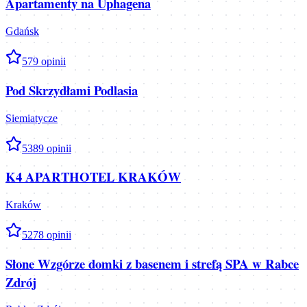
Apartamenty na Uphagena
Gdańsk
5
79
opinii
Pod Skrzydłami Podlasia
Siemiatycze
5
389
opinii
K4 APARTHOTEL KRAKÓW
Kraków
5
278
opinii
Słone Wzgórze domki z basenem i strefą SPA w Rabce
Zdrój