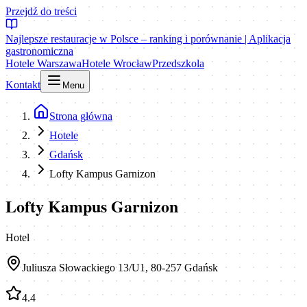
Przejdź do treści
Najlepsze restauracje w Polsce – ranking i porównanie | Aplikacja
gastronomiczna
Hotele Warszawa
Hotele Wrocław
Przedszkola
Kontakt
Menu
Strona główna
Hotele
Gdańsk
Lofty Kampus Garnizon
Lofty Kampus Garnizon
Hotel
Juliusza Słowackiego 13/U1, 80-257 Gdańsk
4.4