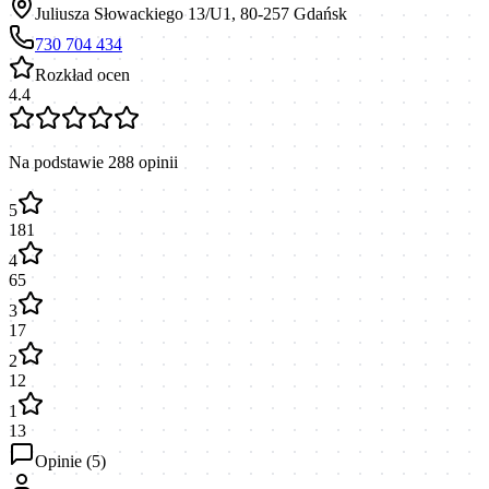
Juliusza Słowackiego 13/U1, 80-257 Gdańsk
730 704 434
Rozkład ocen
4.4
Na podstawie
288
opinii
5
181
4
65
3
17
2
12
1
13
Opinie (
5
)