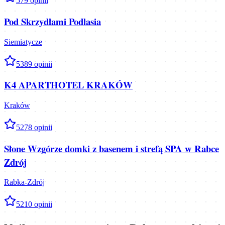
5
79
opinii
Pod Skrzydłami Podlasia
Siemiatycze
5
389
opinii
K4 APARTHOTEL KRAKÓW
Kraków
5
278
opinii
Słone Wzgórze domki z basenem i strefą SPA w Rabce
Zdrój
Rabka-Zdrój
5
210
opinii