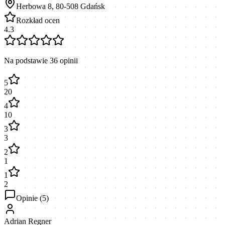
Herbowa 8, 80-508 Gdańsk
Rozkład ocen
4.3
Na podstawie
36
opinii
5
20
4
10
3
3
2
1
1
2
Opinie (
5
)
Adrian Regner