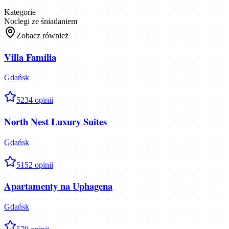
Kategorie
Noclegi ze śniadaniem
Zobacz również
Villa Familia
Gdańsk
5
234
opinii
North Nest Luxury Suites
Gdańsk
5
152
opinii
Apartamenty na Uphagena
Gdańsk