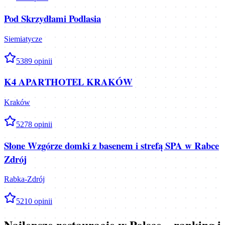
Pod Skrzydłami Podlasia
Siemiatycze
5
389
opinii
K4 APARTHOTEL KRAKÓW
Kraków
5
278
opinii
Słone Wzgórze domki z basenem i strefą SPA w Rabce
Zdrój
Rabka-Zdrój
5
210
opinii
Najlepsze restauracje w Polsce – ranking i