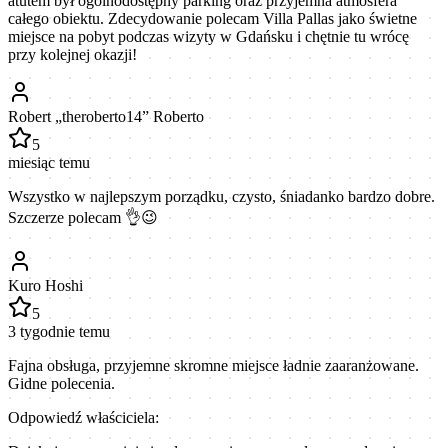
atutem był ogólnodostępny parking oraz przyjemna atmosfera
całego obiektu. Zdecydowanie polecam Villa Pallas jako świetne
miejsce na pobyt podczas wizyty w Gdańsku i chętnie tu wrócę
przy kolejnej okazji!
Robert „theroberto14” Roberto
5
miesiąc temu
Wszystko w najlepszym porządku, czysto, śniadanko bardzo dobre.
Szczerze polecam 👌😉
Kuro Hoshi
5
3 tygodnie temu
Fajna obsługa, przyjemne skromne miejsce ładnie zaaranżowane.
Gidne polecenia.
Odpowiedź właściciela: