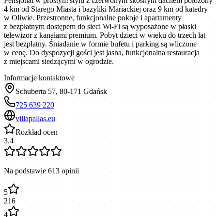
Pensjonat w prostym stylu z czerwonym skośnym dachem położony
4 km od Starego Miasta i bazyliki Mariackiej oraz 9 km od katedry
w Oliwie. Przestronne, funkcjonalne pokoje i apartamenty
z bezpłatnym dostępem do sieci Wi-Fi są wyposażone w płaski
telewizor z kanałami premium. Pobyt dzieci w wieku do trzech lat
jest bezpłatny. Śniadanie w formie bufetu i parking są wliczone
w cenę. Do dyspozycji gości jest jasna, funkcjonalna restauracja
z miejscami siedzącymi w ogrodzie.
Informacje kontaktowe
Schuberta 57, 80-171 Gdańsk
725 639 220
villapallas.eu
Rozkład ocen
3.4
Na podstawie
613
opinii
5
216
4