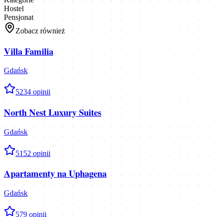
Hostel
Pensjonat
Zobacz również
Villa Familia
Gdańsk
5
234
opinii
North Nest Luxury Suites
Gdańsk
5
152
opinii
Apartamenty na Uphagena
Gdańsk
5
79
opinii