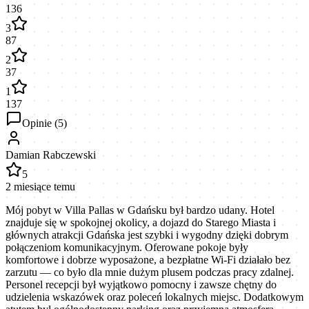
136
3
87
2
37
1
137
Opinie (
5
)
Damian Rabczewski
5
2 miesiące temu
Mój pobyt w Villa Pallas w Gdańsku był bardzo udany. Hotel
znajduje się w spokojnej okolicy, a dojazd do Starego Miasta i
głównych atrakcji Gdańska jest szybki i wygodny dzięki dobrym
połączeniom komunikacyjnym. Oferowane pokoje były
komfortowe i dobrze wyposażone, a bezpłatne Wi-Fi działało bez
zarzutu — co było dla mnie dużym plusem podczas pracy zdalnej.
Personel recepcji był wyjątkowo pomocny i zawsze chętny do
udzielenia wskazówek oraz poleceń lokalnych miejsc. Dodatkowym