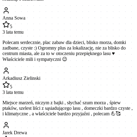
Anna Sowa
5
3 lata temu
Polecam serdecznie, plac zabaw dla dzieci, blisko morza, domki
zadbane, czyste :) Ogromny plus za lokalizację, nie za blisko do
centrum miasta, ale za to w otoczeniu przepięknego lasu ♥️
Właściciele mili i sympatyczni 😉
Arkadiusz Zielinski
5
3 lata temu
Miejsce marzeń, niczym z bajki , słychać szum morza , śpiew
ptaków, szelest liści z sąsiadującego lasu , domeczki bardzo czyste ,
i klimatyczne , a właściciele bardzo przyjaźni , polecam 💪🥰
Jarek Drewa