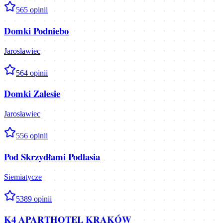
5
65
opinii
Domki Podniebo
Jarosławiec
5
64
opinii
Domki Zalesie
Jarosławiec
5
56
opinii
Pod Skrzydłami Podlasia
Siemiatycze
5
389
opinii
K4 APARTHOTEL KRAKÓW