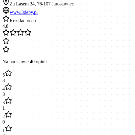
Za Lasem 34, 76-107 Jarosławiec
www.3deby.pl
Rozkład ocen
4.8
Na podstawie
40
opinii
5
31
4
8
3
1
2
0
1