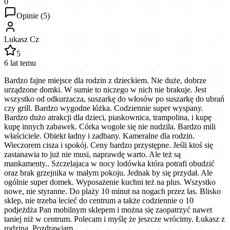
0
Opinie (
5
)
Lukasz Cz
5
6 lat temu
Bardzo fajne miejsce dla rodzin z dzieckiem. Nie duże, dobrze
urządzone domki. W sumie to niczego w nich nie brakuje. Jest
wszystko od odkurzacza, suszarkę do włosów po suszarkę do ubrań
czy grill. Bardzo wygodne łóżka. Codziennie super wyspany.
Bardzo dużo atrakcji dla dzieci, piaskownica, trampolina, i kupę
kupę innych zabawek. Córka wogole się nie nudzila. Bardzo mili
właściciele. Obiekt ładny i zadbany. Kameralne dla rodzin.
Wieczorem cisza i spokój. Ceny bardzo przystępne. Jeśli ktoś się
zastanawia to już nie musi, naprawdę warto. Ale też są
mankamenty.. Szczelajaca w nocy lodówka która potrafi obudzić
oraz brak grzejnika w małym pokoju. Jednak by się przydał. Ale
ogólnie super domek. Wyposażenie kuchni też na plus. Wszystko
nowe, nie styranne. Do plaży 10 minut na nogach przez las. Blisko
sklep, nie trzeba lecieć do centrum a także codziennie o 10
podjeżdża Pan mobilnym sklepem i można się zaopatrzyć nawet
taniej niż w centrum. Polecam i myślę że jeszcze wrócimy. Łukasz z
rodziną. Pozdrawiam