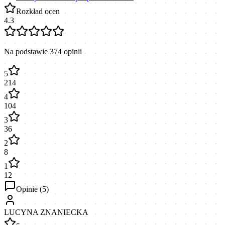
Rozkład ocen
4.3
Na podstawie
374
opinii
5
214
4
104
3
36
2
8
1
12
Opinie (
5
)
LUCYNA ZNANIECKA