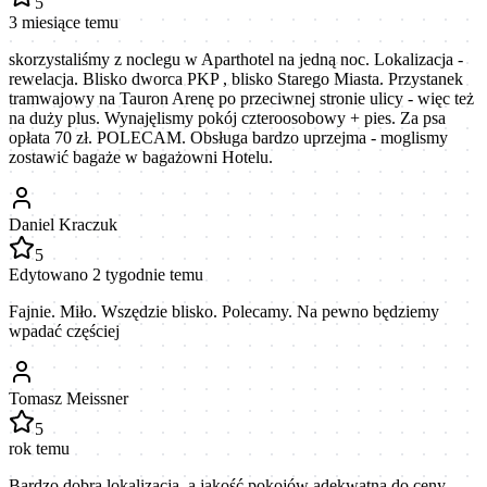
5
3 miesiące temu
skorzystaliśmy z noclegu w Aparthotel na jedną noc. Lokalizacja -
rewelacja. Blisko dworca PKP , blisko Starego Miasta. Przystanek
tramwajowy na Tauron Arenę po przeciwnej stronie ulicy - więc też
na duży plus. Wynajęlismy pokój czteroosobowy + pies. Za psa
opłata 70 zł. POLECAM. Obsługa bardzo uprzejma - moglismy
zostawić bagaże w bagażowni Hotelu.
Daniel Kraczuk
5
Edytowano 2 tygodnie temu
Fajnie. Miło. Wszędzie blisko. Polecamy. Na pewno będziemy
wpadać częściej
Tomasz Meissner
5
rok temu
Bardzo dobra lokalizacja, a jakość pokojów adekwatna do ceny.