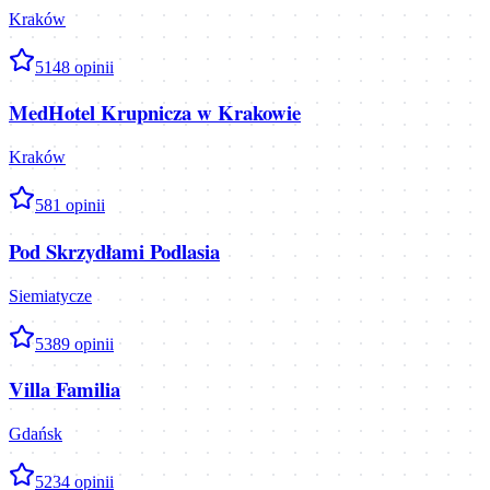
Kraków
5
148
opinii
MedHotel Krupnicza w Krakowie
Kraków
5
81
opinii
Pod Skrzydłami Podlasia
Siemiatycze
5
389
opinii
Villa Familia
Gdańsk
5
234
opinii