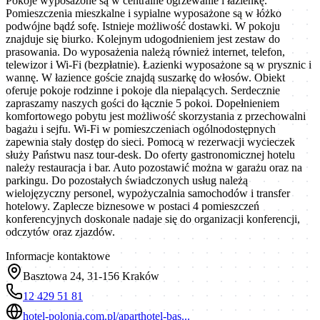
Pokoje wyposażone są w centralne ogrzewanie i łazienkę.
Pomieszczenia mieszkalne i sypialne wyposażone są w łóżko
podwójne bądź sofę. Istnieje możliwość dostawki. W pokoju
znajduje się biurko. Kolejnym udogodnieniem jest zestaw do
prasowania. Do wyposażenia należą również internet, telefon,
telewizor i Wi-Fi (bezpłatnie). Łazienki wyposażone są w prysznic i
wannę. W łazience goście znajdą suszarkę do włosów. Obiekt
oferuje pokoje rodzinne i pokoje dla niepalących. Serdecznie
zapraszamy naszych gości do łącznie 5 pokoi. Dopełnieniem
komfortowego pobytu jest możliwość skorzystania z przechowalni
bagażu i sejfu. Wi-Fi w pomieszczeniach ogólnodostępnych
zapewnia stały dostęp do sieci. Pomocą w rezerwacji wycieczek
służy Państwu nasz tour-desk. Do oferty gastronomicznej hotelu
należy restauracja i bar. Auto pozostawić można w garażu oraz na
parkingu. Do pozostałych świadczonych usług należą
wielojęzyczny personel, wypożyczalnia samochodów i transfer
hotelowy. Zaplecze biznesowe w postaci 4 pomieszczeń
konferencyjnych doskonale nadaje się do organizacji konferencji,
odczytów oraz zjazdów.
Informacje kontaktowe
Basztowa 24, 31-156 Kraków
12 429 51 81
hotel-polonia.com.pl/aparthotel-bas...