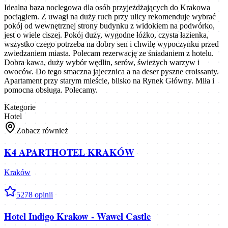
Idealna baza noclegowa dla osób przyjeżdżających do Krakowa
pociągiem. Z uwagi na duży ruch przy ulicy rekomenduje wybrać
pokój od wewnętrznej strony budynku z widokiem na podwórko,
jest o wiele ciszej. Pokój duży, wygodne łóżko, czysta łazienka,
wszystko czego potrzeba na dobry sen i chwilę wypoczynku przed
zwiedzaniem miasta. Polecam rezerwację ze śniadaniem z hotelu.
Dobra kawa, duży wybór wędlin, serów, świeżych warzyw i
owoców. Do tego smaczna jajecznica a na deser pyszne croissanty.
Apartament przy starym mieście, blisko na Rynek Główny. Miła i
pomocna obsługa. Polecamy.
Kategorie
Hotel
Zobacz również
K4 APARTHOTEL KRAKÓW
Kraków
5
278
opinii
Hotel Indigo Krakow - Wawel Castle