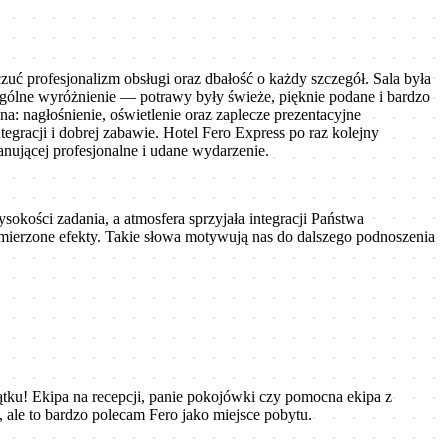
ć profesjonalizm obsługi oraz dbałość o każdy szczegół. Sala była
zególne wyróżnienie — potrawy były świeże, pięknie podane i bardzo
a: nagłośnienie, oświetlenie oraz zaplecze prezentacyjne
egracji i dobrej zabawie. Hotel Fero Express po raz kolejny
nującej profesjonalne i udane wydarzenie.
okości zadania, a atmosfera sprzyjała integracji Państwa
amierzone efekty. Takie słowa motywują nas do dalszego podnoszenia
jątku! Ekipa na recepcji, panie pokojówki czy pomocna ekipa z
 ale to bardzo polecam Fero jako miejsce pobytu.