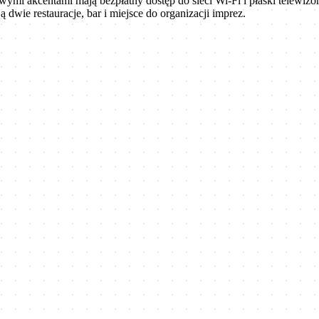
mi akcentami mają bezpłatny dostęp do sieci Wi-Fi i płaski telewizor
dwie restauracje, bar i miejsce do organizacji imprez.