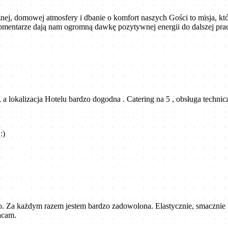
ej, domowej atmosfery i dbanie o komfort naszych Gości to misja, któr
entarze dają nam ogromną dawkę pozytywnej energii do dalszej pracy.
 a lokalizacja Hotelu bardzo dogodna . Catering na 5 , obsługa techn
:)
. Za każdym razem jestem bardzo zadowolona. Elastycznie, smacznie i
acam.