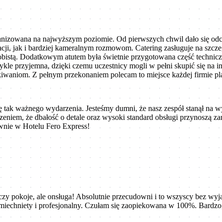
nizowana na najwyższym poziomie. Od pierwszych chwil dało się odczu
racji, jak i bardziej kameralnym rozmowom. Catering zasługuje na szc
obistą. Dodatkowym atutem była świetnie przygotowana część techniczn
le przyjemna, dzięki czemu uczestnicy mogli w pełni skupić się na int
iwaniom. Z pełnym przekonaniem polecam to miejsce każdej firmie pla
 tak ważnego wydarzenia. Jesteśmy dumni, że nasz zespół stanął na wys
eniem, że dbałość o detale oraz wysoki standard obsługi przynoszą z
wnie w Hotelu Fero Express!
 czy pokoje, ale onsługa! Absolutnie przecudowni i to wszyscy bez wy
smiechniety i profesjonalny. Czułam się zaopiekowana w 100%. Bardzo,