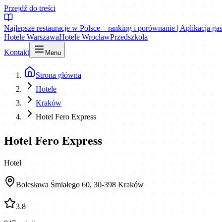
Przejdź do treści
Najlepsze restauracje w Polsce – ranking i porównanie | Aplikacja g
Hotele Warszawa
Hotele Wrocław
Przedszkola
Kontakt
Menu
Strona główna
Hotele
Kraków
Hotel Fero Express
Hotel Fero Express
Hotel
Bolesława Śmiałego 60, 30-398 Kraków
3.8