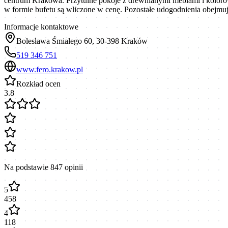
centrum Krakowa. Przytulne pokoje z drewnianymi meblami i kolorowy
w formie bufetu są wliczone w cenę. Pozostałe udogodnienia obejmują 
Informacje kontaktowe
Bolesława Śmiałego 60, 30-398 Kraków
519 346 751
www.fero.krakow.pl
Rozkład ocen
3.8
Na podstawie
847
opinii
5
458
4
118