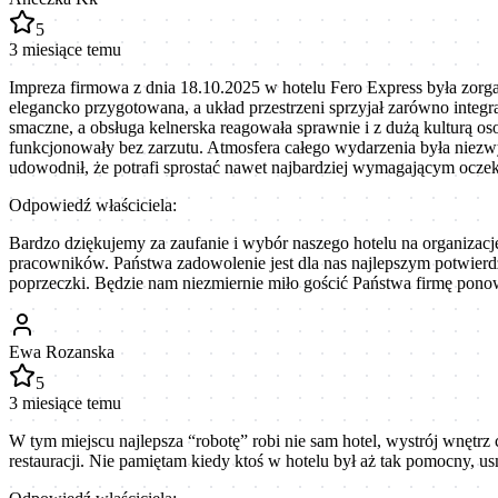
5
3 miesiące temu
Impreza firmowa z dnia 18.10.2025 w hotelu Fero Express była zorga
elegancko przygotowana, a układ przestrzeni sprzyjał zarówno integ
smaczne, a obsługa kelnerska reagowała sprawnie i z dużą kulturą os
funkcjonowały bez zarzutu. Atmosfera całego wydarzenia była niezwyk
udowodnił, że potrafi sprostać nawet najbardziej wymagającym oczek
Odpowiedź właściciela:
Bardzo dziękujemy za zaufanie i wybór naszego hotelu na organizację
pracowników. Państwa zadowolenie jest dla nas najlepszym potwierdz
poprzeczki. Będzie nam niezmiernie miło gościć Państwa firmę pono
Ewa Rozanska
5
3 miesiące temu
W tym miejscu najlepsza “robotę” robi nie sam hotel, wystrój wnętrz
restauracji. Nie pamiętam kiedy ktoś w hotelu był aż tak pomocny, u