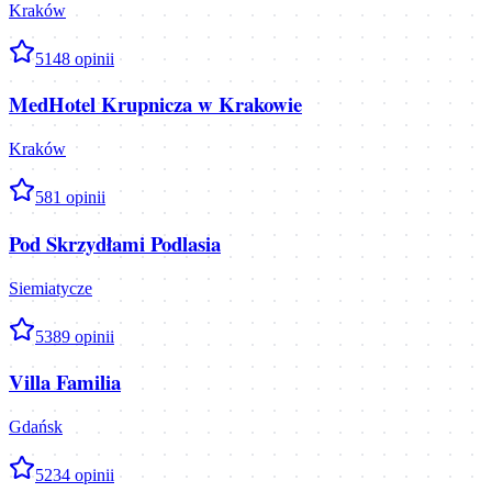
Kraków
5
148
opinii
MedHotel Krupnicza w Krakowie
Kraków
5
81
opinii
Pod Skrzydłami Podlasia
Siemiatycze
5
389
opinii
Villa Familia
Gdańsk
5
234
opinii