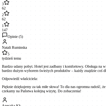
3
62
2
62
1
147
Opinie (
5
)
Natali Ruminska
5
tydzień temu
Bardzo udany pobyt. Hotel jest zadbany i komfortowy. Obsługa na w
bardzo dużym wyborem świeżych produktów – każdy znajdzie coś dla 
Odpowiedź właściciela:
Pięknie dziękujemy za tak miłe słowa! To dla nas ogromna radość, że
czekamy na Państwa kolejną wizytę. Do zobaczenia!
Aneczka Kk