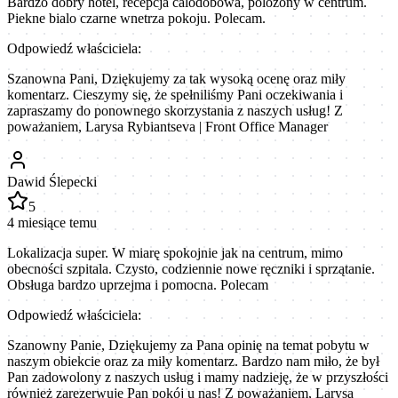
Bardzo dobry hotel, recepcja calodobowa, polozony w centrum.
Piekne bialo czarne wnetrza pokoju. Polecam.
Odpowiedź właściciela:
Szanowna Pani, Dziękujemy za tak wysoką ocenę oraz miły
komentarz. Cieszymy się, że spełniliśmy Pani oczekiwania i
zapraszamy do ponownego skorzystania z naszych usług! Z
poważaniem, Larysa Rybiantseva | Front Office Manager
Dawid Ślepecki
5
4 miesiące temu
Lokalizacja super. W miarę spokojnie jak na centrum, mimo
obecności szpitala. Czysto, codziennie nowe ręczniki i sprzątanie.
Obsługa bardzo uprzejma i pomocna. Polecam
Odpowiedź właściciela:
Szanowny Panie, Dziękujemy za Pana opinię na temat pobytu w
naszym obiekcie oraz za miły komentarz. Bardzo nam miło, że był
Pan zadowolony z naszych usług i mamy nadzieję, że w przyszłości
również zarezerwuje Pan pokój u nas! Z poważaniem, Larysa