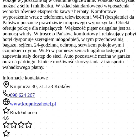
Pokoje wyposażone są w centralne ogrzewanie. Ponadto skorzystać
można z sejfu i minibarku. W skład standardowego wyposażenia
wchodzi również ekspres do kawy / herbaty. Komfortowe
wyposażenie wraz z telefonem, telewizorem i Wi-Fi (bezpłatnie) da
Państwu poczucie prawdziwie urlopowego wypoczynku. Obiekt
oferuje pokoje dla niepalących. Większość pięter osiągalna jest za
pomocą windy. W trosce o Państwa komfortowy i relaksujący pobyt
hotel dysponuje szeregiem udogodnień, w tym przechowalnią
bagażu, sejfem, 24-godzinną ochroną, serwisem pokojowym i
czujnikiem dymu. Wi-Fi w pomieszczeniach ogólnodostępnych
zapewnia stały dostęp do sieci. Auto pozostawić można w garażu
oraz na parkingu. Istnieje możliwość skorzystania z transportu
wahadłowego płatny.
Informacje kontaktowe
Krupnicza 30, 31-123 Kraków
690 624 267
www.krupniczahotel.pl
Rozkład ocen
4.6