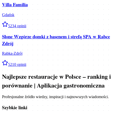
Villa Familia
Gdańsk
5
234
opinii
Słone Wzgórze domki z basenem i strefą SPA w Rabce
Zdrój
Rabka-Zdrój
5
210
opinii
Najlepsze restauracje w Polsce – ranking i
porównanie | Aplikacja gastronomiczna
Profesjonalne źródło wiedzy, inspiracji i najnowszych wiadomości.
Szybkie linki