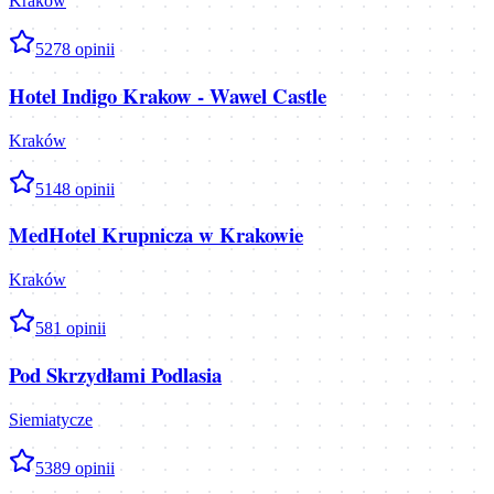
Kraków
5
278
opinii
Hotel Indigo Krakow - Wawel Castle
Kraków
5
148
opinii
MedHotel Krupnicza w Krakowie
Kraków
5
81
opinii
Pod Skrzydłami Podlasia
Siemiatycze
5
389
opinii