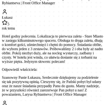
Rybiantseva | Front Office Manager
Łukasz
5
rok temu
Hotel godny polecenia. Lokalizacja to pierwsza zaleta - Stare Miasto
w zasięgu kilkuminutowego spaceru. Obsługa to druga zaleta, dbają
o komfort gości, uśmiechnięci i chętni do pomocy. Śniadania obfite,
do wyboru jeden z 3 zestawów. Próbowaliśmy 2 i oba były aż nadto
obfite. Pokój niezbyt duży, ale na nocleg wystarczy, zadbany i
czysty. W hotelu jest winda, co ułatwia dostanie się z torbami na
wyższe piętra. Jedynym słowem: polecam!
Odpowiedź właściciela:
Szanowny Panie Łukaszu, Serdecznie dziękujemy za podzielenie
się tak pozytywną opinią. Cieszymy się, że Pański pobyt był udany
oraz że nasze śniadania przypadły Panu do gustu. Mamy nadzieje,
że w przyszłości również zarezerwuje Pan pobyt u nas! Z
poważaniem, Larysa Rybiantseva | Front Office Manager