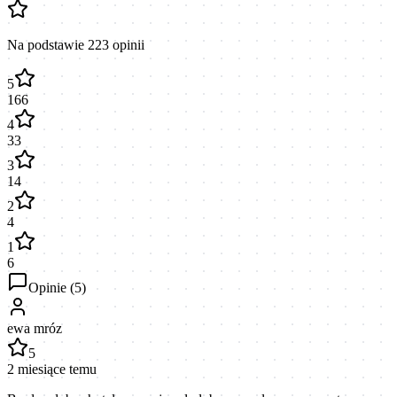
Na podstawie
223
opinii
5
166
4
33
3
14
2
4
1
6
Opinie (
5
)
ewa mróz
5
2 miesiące temu