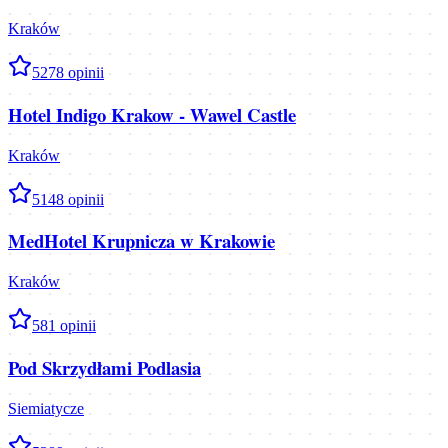
Kraków
5
278
opinii
Hotel Indigo Krakow - Wawel Castle
Kraków
5
148
opinii
MedHotel Krupnicza w Krakowie
Kraków
5
81
opinii
Pod Skrzydłami Podlasia
Siemiatycze