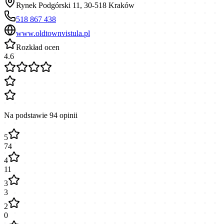
Rynek Podgórski 11, 30-518 Kraków
518 867 438
www.oldtownvistula.pl
Rozkład ocen
4.6
Na podstawie
94
opinii
5
74
4
11
3
3
2
0