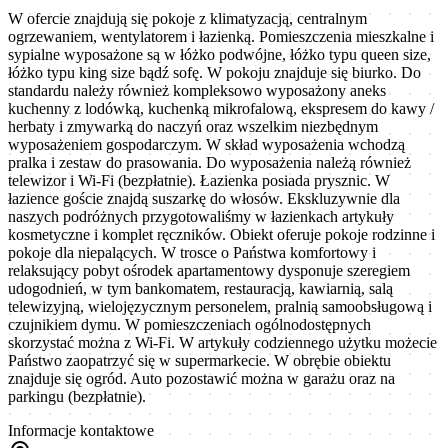
W ofercie znajdują się pokoje z klimatyzacją, centralnym
ogrzewaniem, wentylatorem i łazienką. Pomieszczenia mieszkalne i
sypialne wyposażone są w łóżko podwójne, łóżko typu queen size,
łóżko typu king size bądź sofę. W pokoju znajduje się biurko. Do
standardu należy również kompleksowo wyposażony aneks
kuchenny z lodówką, kuchenką mikrofalową, ekspresem do kawy /
herbaty i zmywarką do naczyń oraz wszelkim niezbędnym
wyposażeniem gospodarczym. W skład wyposażenia wchodzą
pralka i zestaw do prasowania. Do wyposażenia należą również
telewizor i Wi-Fi (bezpłatnie). Łazienka posiada prysznic. W
łazience goście znajdą suszarkę do włosów. Ekskluzywnie dla
naszych podróżnych przygotowaliśmy w łazienkach artykuły
kosmetyczne i komplet ręczników. Obiekt oferuje pokoje rodzinne i
pokoje dla niepalących. W trosce o Państwa komfortowy i
relaksujący pobyt ośrodek apartamentowy dysponuje szeregiem
udogodnień, w tym bankomatem, restauracją, kawiarnią, salą
telewizyjną, wielojęzycznym personelem, pralnią samoobsługową i
czujnikiem dymu. W pomieszczeniach ogólnodostępnych
skorzystać można z Wi-Fi. W artykuły codziennego użytku możecie
Państwo zaopatrzyć się w supermarkecie. W obrębie obiektu
znajduje się ogród. Auto pozostawić można w garażu oraz na
parkingu (bezpłatnie).
Informacje kontaktowe