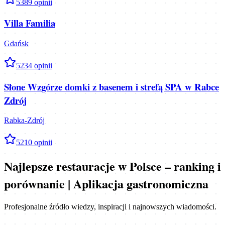
5
389
opinii
Villa Familia
Gdańsk
5
234
opinii
Słone Wzgórze domki z basenem i strefą SPA w Rabce
Zdrój
Rabka-Zdrój
5
210
opinii
Najlepsze restauracje w Polsce – ranking i
porównanie | Aplikacja gastronomiczna
Profesjonalne źródło wiedzy, inspiracji i najnowszych wiadomości.