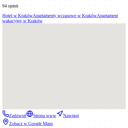
94
opinii
Hotel
w
Kraków
Apartamenty wczasowe
w
Kraków
Apartament
wakacyjny
w
Kraków
Zadzwoń
Strona www
Nawiguj
Zobacz w Google Maps