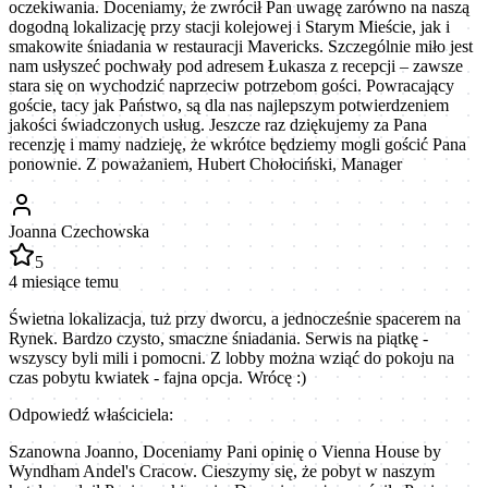
oczekiwania. Doceniamy, że zwrócił Pan uwagę zarówno na naszą
dogodną lokalizację przy stacji kolejowej i Starym Mieście, jak i
smakowite śniadania w restauracji Mavericks. Szczególnie miło jest
nam usłyszeć pochwały pod adresem Łukasza z recepcji – zawsze
stara się on wychodzić naprzeciw potrzebom gości. Powracający
goście, tacy jak Państwo, są dla nas najlepszym potwierdzeniem
jakości świadczonych usług. Jeszcze raz dziękujemy za Pana
recenzję i mamy nadzieję, że wkrótce będziemy mogli gościć Pana
ponownie. Z poważaniem, Hubert Chołociński, Manager
Joanna Czechowska
5
4 miesiące temu
Świetna lokalizacja, tuż przy dworcu, a jednocześnie spacerem na
Rynek. Bardzo czysto, smaczne śniadania. Serwis na piątkę -
wszyscy byli mili i pomocni. Z lobby można wziąć do pokoju na
czas pobytu kwiatek - fajna opcja. Wrócę :)
Odpowiedź właściciela:
Szanowna Joanno, Doceniamy Pani opinię o Vienna House by
Wyndham Andel's Cracow. Cieszymy się, że pobyt w naszym