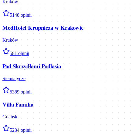
Kraków
5
148
opinii
MedHotel Krupnicza w Krakowie
Kraków
5
81
opinii
Pod Skrzydłami Podlasia
Siemiatycze
5
389
opinii
Villa Familia
Gdańsk
5
234
opinii