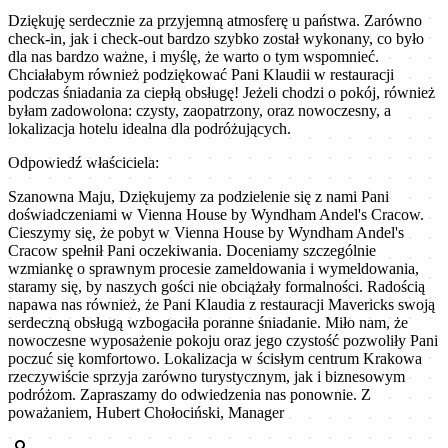
Dziękuję serdecznie za przyjemną atmosferę u państwa. Zarówno
check-in, jak i check-out bardzo szybko został wykonany, co było
dla nas bardzo ważne, i myślę, że warto o tym wspomnieć.
Chciałabym również podziękować Pani Klaudii w restauracji
podczas śniadania za ciepłą obsługę! Jeżeli chodzi o pokój, również
byłam zadowolona: czysty, zaopatrzony, oraz nowoczesny, a
lokalizacja hotelu idealna dla podróżujących.
Odpowiedź właściciela:
Szanowna Maju, Dziękujemy za podzielenie się z nami Pani
doświadczeniami w Vienna House by Wyndham Andel's Cracow.
Cieszymy się, że pobyt w Vienna House by Wyndham Andel's
Cracow spełnił Pani oczekiwania. Doceniamy szczególnie
wzmiankę o sprawnym procesie zameldowania i wymeldowania,
staramy się, by naszych gości nie obciążały formalności. Radością
napawa nas również, że Pani Klaudia z restauracji Mavericks swoją
serdeczną obsługą wzbogaciła poranne śniadanie. Miło nam, że
nowoczesne wyposażenie pokoju oraz jego czystość pozwoliły Pani
poczuć się komfortowo. Lokalizacja w ścisłym centrum Krakowa
rzeczywiście sprzyja zarówno turystycznym, jak i biznesowym
podróżom. Zapraszamy do odwiedzenia nas ponownie. Z
poważaniem, Hubert Chołociński, Manager