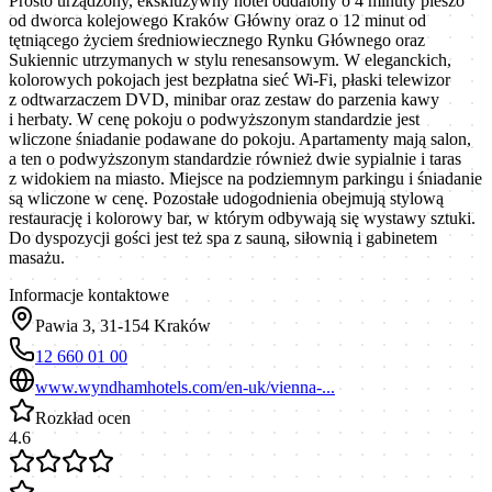
Prosto urządzony, ekskluzywny hotel oddalony o 4 minuty pieszo
od dworca kolejowego Kraków Główny oraz o 12 minut od
tętniącego życiem średniowiecznego Rynku Głównego oraz
Sukiennic utrzymanych w stylu renesansowym. W eleganckich,
kolorowych pokojach jest bezpłatna sieć Wi-Fi, płaski telewizor
z odtwarzaczem DVD, minibar oraz zestaw do parzenia kawy
i herbaty. W cenę pokoju o podwyższonym standardzie jest
wliczone śniadanie podawane do pokoju. Apartamenty mają salon,
a ten o podwyższonym standardzie również dwie sypialnie i taras
z widokiem na miasto. Miejsce na podziemnym parkingu i śniadanie
są wliczone w cenę. Pozostałe udogodnienia obejmują stylową
restaurację i kolorowy bar, w którym odbywają się wystawy sztuki.
Do dyspozycji gości jest też spa z sauną, siłownią i gabinetem
masażu.
Informacje kontaktowe
Pawia 3, 31-154 Kraków
12 660 01 00
www.wyndhamhotels.com/en-uk/vienna-...
Rozkład ocen
4.6