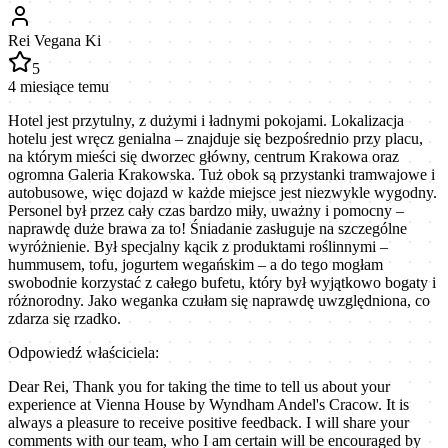
Rei Vegana Ki
5
4 miesiące temu
Hotel jest przytulny, z dużymi i ładnymi pokojami. Lokalizacja
hotelu jest wręcz genialna – znajduje się bezpośrednio przy placu,
na którym mieści się dworzec główny, centrum Krakowa oraz
ogromna Galeria Krakowska. Tuż obok są przystanki tramwajowe i
autobusowe, więc dojazd w każde miejsce jest niezwykle wygodny.
Personel był przez cały czas bardzo miły, uważny i pomocny –
naprawdę duże brawa za to! Śniadanie zasługuje na szczególne
wyróżnienie. Był specjalny kącik z produktami roślinnymi –
hummusem, tofu, jogurtem wegańskim – a do tego mogłam
swobodnie korzystać z całego bufetu, który był wyjątkowo bogaty i
różnorodny. Jako weganka czułam się naprawdę uwzględniona, co
zdarza się rzadko.
Odpowiedź właściciela:
Dear Rei, Thank you for taking the time to tell us about your
experience at Vienna House by Wyndham Andel's Cracow. It is
always a pleasure to receive positive feedback. I will share your
comments with our team, who I am certain will be encouraged by