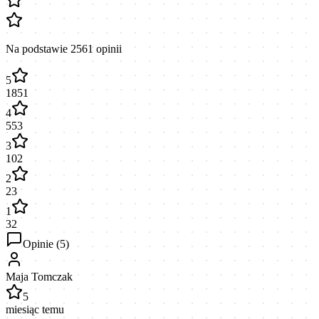
Na podstawie
2561
opinii
5
1851
4
553
3
102
2
23
1
32
Opinie (
5
)
Maja Tomczak
5
miesiąc temu