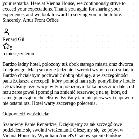
your remarks. Here at Vienna House, we continuously strive to
exceed your expectations. Thank you again for sharing your
experience, and we look forward to serving you in the future.
Sincerely, Artur Front Office
Renard Gil
5
5 miesięcy temu
Bardzo ładny hotel, położony tuż obok starego miasta oraz dworca
kolejowego. Mają smaczne jedzenie i szeroki wybór co do śniadań.
Bardzo chciałabym pochwalić dobrą obsługę, a w szczególności
pana Łukasza z recepcji, który pomógł nam gdy pomyliliśmy hotele
i złożyliśmy rezerwacje w tym położonym kilka przecznic dalej, od
razu zareagował i pomógł na zmienić rezerwację na tą, którą od
samego początku chcieliśmy. Byliśmy tam nie pierwszy i napewno
nie ostatni raz. Hotel warty szczerego polecenia.
Odpowiedź właściciela:
Szanowny Panie Renardzie, Dziękujemy za tak szczegółowe
podzielenie się swoimi wrażeniami. Cieszymy się, że pobyt w
Vienna House by Wyndham Andel's Cracow spełnił Pańskie