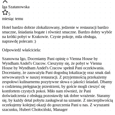
Iga Szatanowska
5
miesiąc temu
Hotel bardzo dobrze zlokalizowany, jedzenie w restauracji bardzo
smaczne, śniadania bogate i również smaczne. Bardzo dobry wybór
na krótki pobyt w Krakowie. Czyste pokoje, mila obsługa,
naprawdę polecam :)
Odpowiedź właściciela:
Szanowna Igo, Doceniamy Pani opinię o Vienna House by
Wyndham Andel's Cracow. Cieszymy się, że pobyt w Vienna
House by Wyndham Andel's Cracow spełnił Pani oczekiwania.
Doceniamy, że zauważyła Pani dogodną lokalizację oraz smak dań
serwowanych w naszej restauracji. Z przyjemnością przekażemy
zespołowi kulinarnemu pozytywne słowa o jakości śniadań. Dbamy
o codzienną pielęgnację przestrzeni, by goście mogli cieszyć się
komfortem czystych pokoi. Miło nam również, że Pani
doświadczenia z obsługą pozostawiły tak dobre wrażenie. Staramy
się, by każdy detal pobytu zasługiwał na uznanie. Z niecierpliwością
oczekujemy kolejnej okazji do goszczenia Pani u nas. Z wyrazami
szacunku, Hubert Chołociński, Manager