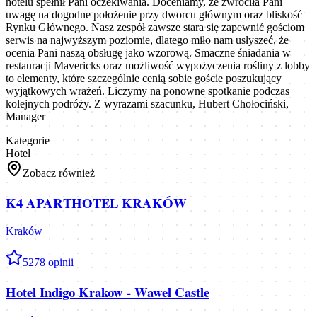
hotelu spełnił Pani oczekiwania. Doceniamy, że zwróciła Pani
uwagę na dogodne położenie przy dworcu głównym oraz bliskość
Rynku Głównego. Nasz zespół zawsze stara się zapewnić gościom
serwis na najwyższym poziomie, dlatego miło nam usłyszeć, że
ocenia Pani naszą obsługę jako wzorową. Smaczne śniadania w
restauracji Mavericks oraz możliwość wypożyczenia rośliny z lobby
to elementy, które szczególnie cenią sobie goście poszukujący
wyjątkowych wrażeń. Liczymy na ponowne spotkanie podczas
kolejnych podróży. Z wyrazami szacunku, Hubert Chołociński,
Manager
Kategorie
Hotel
Zobacz również
K4 APARTHOTEL KRAKÓW
Kraków
5
278
opinii
Hotel Indigo Krakow - Wawel Castle