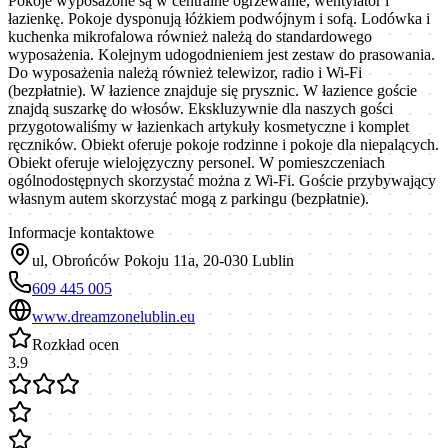
Pokoje wyposażone są w centralne ogrzewanie, wentylator i
łazienkę. Pokoje dysponują łóżkiem podwójnym i sofą. Lodówka i
kuchenka mikrofalowa również należą do standardowego
wyposażenia. Kolejnym udogodnieniem jest zestaw do prasowania.
Do wyposażenia należą również telewizor, radio i Wi-Fi
(bezpłatnie). W łazience znajduje się prysznic. W łazience goście
znajdą suszarkę do włosów. Ekskluzywnie dla naszych gości
przygotowaliśmy w łazienkach artykuły kosmetyczne i komplet
ręczników. Obiekt oferuje pokoje rodzinne i pokoje dla niepalących.
Obiekt oferuje wielojęzyczny personel. W pomieszczeniach
ogólnodostępnych skorzystać można z Wi-Fi. Goście przybywający
własnym autem skorzystać mogą z parkingu (bezpłatnie).
Informacje kontaktowe
ul, Obrońców Pokoju 11a, 20-030 Lublin
609 445 005
www.dreamzonelublin.eu
Rozkład ocen
3.9