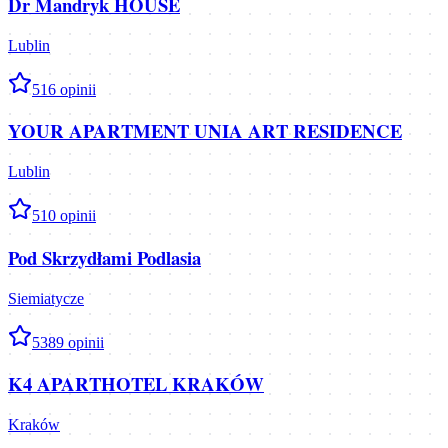
Dr Mandryk HOUSE
Lublin
5
16
opinii
YOUR APARTMENT UNIA ART RESIDENCE
Lublin
5
10
opinii
Pod Skrzydłami Podlasia
Siemiatycze
5
389
opinii
K4 APARTHOTEL KRAKÓW
Kraków