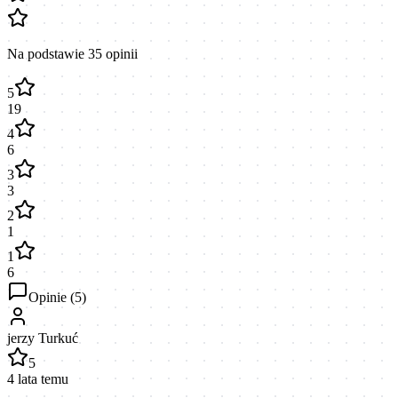
Na podstawie
35
opinii
5
19
4
6
3
3
2
1
1
6
Opinie (
5
)
jerzy Turkuć
5
4 lata temu