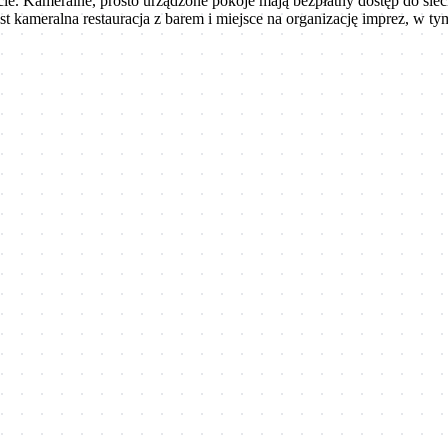
e. Kameralne, prosto urządzone pokoje mają bezpłatny dostęp do sieci
st kameralna restauracja z barem i miejsce na organizację imprez, w ty