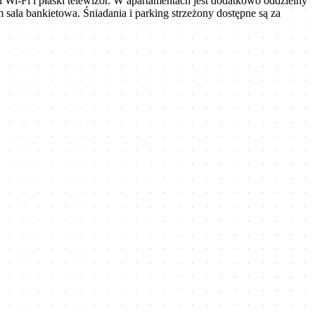
 Wi-Fi i płaski telewizor. W apartamentach jest dodatkowo oddzielny
m sala bankietowa. Śniadania i parking strzeżony dostępne są za