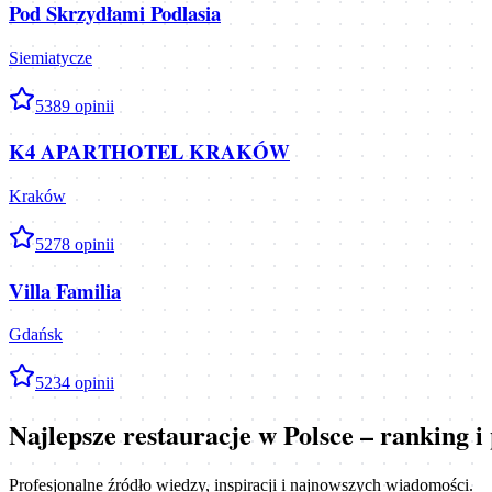
Pod Skrzydłami Podlasia
Siemiatycze
5
389
opinii
K4 APARTHOTEL KRAKÓW
Kraków
5
278
opinii
Villa Familia
Gdańsk
5
234
opinii
Najlepsze restauracje w Polsce – ranking 
Profesjonalne źródło wiedzy, inspiracji i najnowszych wiadomości.