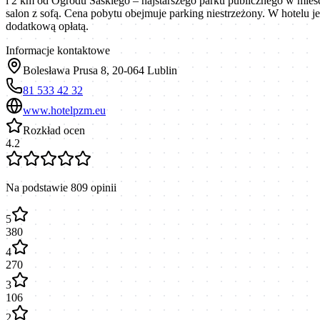
i 2 km od Ogrodu Saskiego – najstarszego parku publicznego w mieści
salon z sofą. Cena pobytu obejmuje parking niestrzeżony. W hotelu je
dodatkową opłatą.
Informacje kontaktowe
Bolesława Prusa 8, 20-064 Lublin
81 533 42 32
www.hotelpzm.eu
Rozkład ocen
4.2
Na podstawie
809
opinii
5
380
4
270
3
106
2