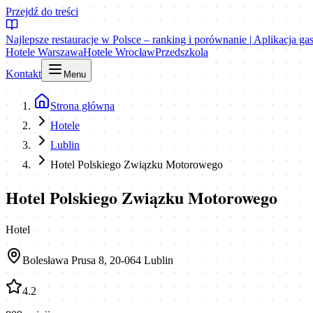
Przejdź do treści
Najlepsze restauracje w Polsce – ranking i porównanie | Aplikacja g
Hotele Warszawa
Hotele Wrocław
Przedszkola
Kontakt
Menu
Strona główna
Hotele
Lublin
Hotel Polskiego Związku Motorowego
Hotel Polskiego Związku Motorowego
Hotel
Bolesława Prusa 8, 20-064 Lublin
4.2