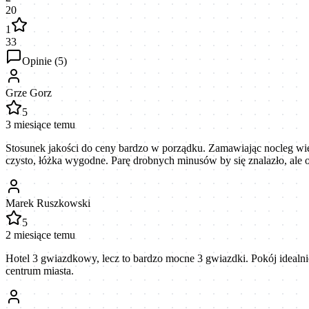
20
1
33
Opinie (
5
)
Grze Gorz
5
3 miesiące temu
Stosunek jakości do ceny bardzo w porządku. Zamawiając nocleg wied
czysto, łóżka wygodne. Parę drobnych minusów by się znalazło, ale 
Marek Ruszkowski
5
2 miesiące temu
Hotel 3 gwiazdkowy, lecz to bardzo mocne 3 gwiazdki. Pokój idealni
centrum miasta.