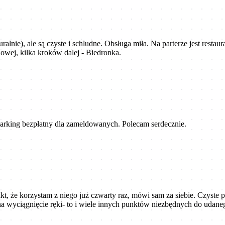
nie), ale są czyste i schludne. Obsługa miła. Na parterze jest resta
nowej, kilka kroków dalej - Biedronka.
 Parking bezpłatny dla zameldowanych. Polecam serdecznie.
t, że korzystam z niego już czwarty raz, mówi sam za siebie. Czyste 
na wyciągnięcie ręki- to i wiele innych punktów niezbędnych do udan