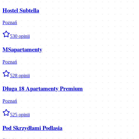
Hostel Subtella
Poznań
5
30
opinii
MSapartamenty
Poznań
5
28
opinii
Długa 18 Apartamenty Premium
Poznań
5
25
opinii
Pod Skrzydłami Podlasia