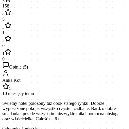
5
158
4
5
3
1
2
0
1
0
Opinie (
5
)
Anka Kot
5
10 miesięcy temu
Świetny hotel położony tuż obok starego rynku. Dobrze
wyposażone pokoje, wszystko czyste i zadbane. Bardzo dobre
śniadania i przede wszystkim niezwykle miła i pomocna obsługa
oraz właścicielka. Całość na 6+.
Odpowiedź właściciela: