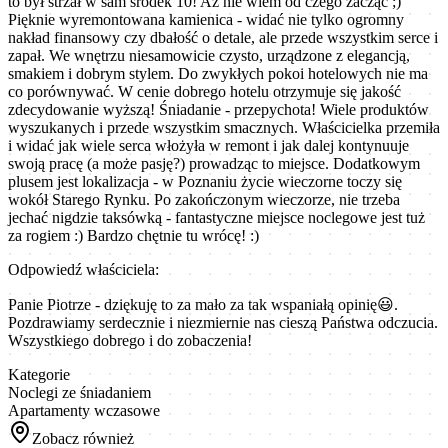
to był strzał w sam środek 10! Aż nie wiem od czego zacząć ;)
Pięknie wyremontowana kamienica - widać nie tylko ogromny
nakład finansowy czy dbałość o detale, ale przede wszystkim serce i
zapał. We wnętrzu niesamowicie czysto, urządzone z elegancją,
smakiem i dobrym stylem. Do zwykłych pokoi hotelowych nie ma
co porównywać. W cenie dobrego hotelu otrzymuje się jakość
zdecydowanie wyższą! Śniadanie - przepychota! Wiele produktów
wyszukanych i przede wszystkim smacznych. Właścicielka przemiła
i widać jak wiele serca włożyła w remont i jak dalej kontynuuje
swoją pracę (a może pasję?) prowadząc to miejsce. Dodatkowym
plusem jest lokalizacja - w Poznaniu życie wieczorne toczy się
wokół Starego Rynku. Po zakończonym wieczorze, nie trzeba
jechać nigdzie taksówką - fantastyczne miejsce noclegowe jest tuż
za rogiem :) Bardzo chętnie tu wrócę! :)
Odpowiedź właściciela:
Panie Piotrze - dziękuję to za mało za tak wspaniałą opinię😃.
Pozdrawiamy serdecznie i niezmiernie nas cieszą Państwa odczucia.
Wszystkiego dobrego i do zobaczenia!
Kategorie
Noclegi ze śniadaniem
Apartamenty wczasowe
Zobacz również