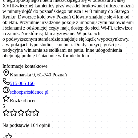
Z tego spokojnego hotelu mieszczącego się w odrestaurowanej
XVIII-wiecznej kamienicy przy wąskiej brukowanej uliczce można
w minutę dojść do poznańskiego ratusza i w 3 minuty do Starego
Rynku. Dworzec kolejowy Poznań Główny znajduje się 4 km od
obiektu. Przytulnie urządzone pokoje z imponującymi malowidłami
i ścianami z odsłoniętej cegły mają dostęp do sieci Wi-Fi, telewizor
i czajnik. Niektóre są klimatyzowane. W pokojach
o podwyższonym standardzie znajduje się kącik wypoczynkowy,
a w pokojach typu studio – kuchnia. Do dyspozycji gości jest
tradycyjna winiarnia ze stolikami na patiu. Inne udogodnienia
obejmują pralnię i śniadanie w formie bufetu.
Informacje kontaktowe
Kramarska 9, 61-740 Poznań
515 065 166
schoepsresidence.pl
Rozkład ocen
5
Na podstawie
164
opinii