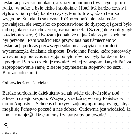
restauracji czy komunikacji, a zarazem pomimo trwających prac na
rynku, w pokoju było cicho i spokojnie. Hotel był bardzo czysty i
stylowy. Sam pokój bardzo czysty, komfortowy, łóżko bardzo
wygodne. Śniadania smaczne. Różnorodność nie była może
powalająca, ale wszystko co pozostawiono do dyspozycji gości było
dobrej jakości i aż chciało się iść na posiłek :) Szczególnie dobry był
pasztet oraz sery :) Uważam jednak, że najważniejszym aspektem
był personel. Pani właścicielka przywitała nas uśmiechem w
restauracji podczas pierwszego śniadania, zapytała o komfort i
wytłumaczyła działanie ekspresu. Dwie inne Panie, które pracowały
w restauracji podczas naszego pobytu również były bardzo miłe i
uprzejme. Bardzo dziękuję również jednej ze wspomnianych Pań za
zaproponowanie samej z siebie przyniesienia stoperów do uszu.
Bardzo polecam :)
Odpowiedź właściciela:
Bardzo serdecznie dziękujemy za tak wiele ciepłych słów pod
adresem całego zespołu. Wszyscy z radością witamy Państwa w
domu Augustyna Schoepsa i przywiązujemy ogromną uwagę, aby
mogli się Państwo poczuć u nas dobrze. Cudownie jest wiedzieć, że
nam się udaje😊. Dziękujemy i zapraszamy ponownie!
Ola Ola