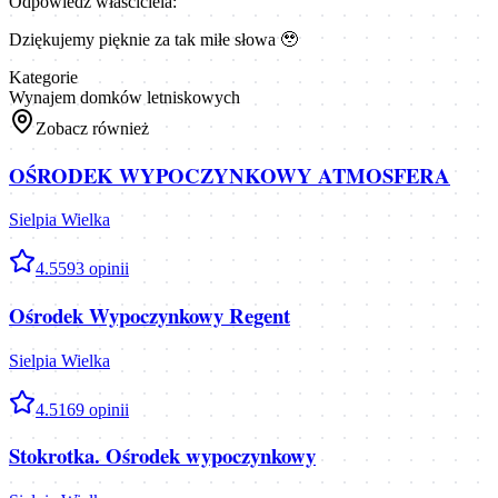
Odpowiedź właściciela:
Dziękujemy pięknie za tak miłe słowa 🥹
Kategorie
Wynajem domków letniskowych
Zobacz również
OŚRODEK WYPOCZYNKOWY ATMOSFERA
Sielpia Wielka
4.5
593
opinii
Ośrodek Wypoczynkowy Regent
Sielpia Wielka
4.5
169
opinii
Stokrotka. Ośrodek wypoczynkowy