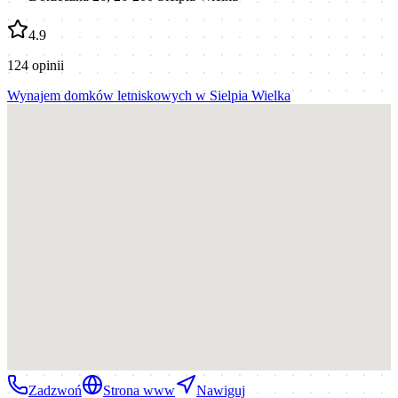
4.9
124
opinii
Wynajem domków letniskowych
w
Sielpia Wielka
Zadzwoń
Strona www
Nawiguj