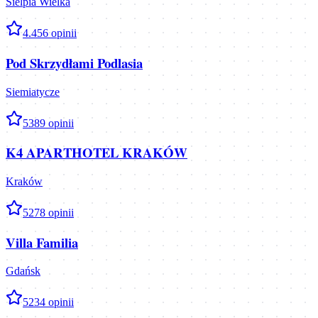
Sielpia Wielka
4.4
56
opinii
Pod Skrzydłami Podlasia
Siemiatycze
5
389
opinii
K4 APARTHOTEL KRAKÓW
Kraków
5
278
opinii
Villa Familia
Gdańsk
5
234
opinii