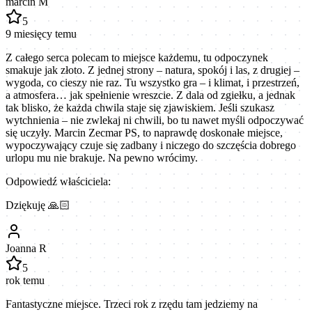
marcin M
5
9 miesięcy temu
Z całego serca polecam to miejsce każdemu, tu odpoczynek
smakuje jak złoto. Z jednej strony – natura, spokój i las, z drugiej –
wygoda, co cieszy nie raz. Tu wszystko gra – i klimat, i przestrzeń,
a atmosfera… jak spełnienie wreszcie. Z dala od zgiełku, a jednak
tak blisko, że każda chwila staje się zjawiskiem. Jeśli szukasz
wytchnienia – nie zwlekaj ni chwili, bo tu nawet myśli odpoczywać
się uczyły. Marcin Zecmar PS, to naprawdę doskonałe miejsce,
wypoczywający czuje się zadbany i niczego do szczęścia dobrego
urlopu mu nie brakuje. Na pewno wrócimy.
Odpowiedź właściciela:
Dziękuję 🙏🏻
Joanna R
5
rok temu
Fantastyczne miejsce. Trzeci rok z rzędu tam jedziemy na