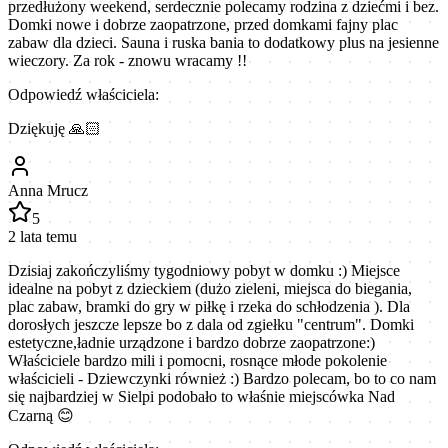
przedłużony weekend, serdecznie polecamy rodzina z dziećmi i bez.
Domki nowe i dobrze zaopatrzone, przed domkami fajny plac
zabaw dla dzieci. Sauna i ruska bania to dodatkowy plus na jesienne
wieczory. Za rok - znowu wracamy !!
Odpowiedź właściciela:
Dziękuję 🙏🏻
Anna Mrucz
5
2 lata temu
Dzisiaj zakończyliśmy tygodniowy pobyt w domku :) Miejsce
idealne na pobyt z dzieckiem (dużo zieleni, miejsca do biegania,
plac zabaw, bramki do gry w piłkę i rzeka do schłodzenia ). Dla
dorosłych jeszcze lepsze bo z dala od zgiełku "centrum". Domki
estetyczne,ładnie urządzone i bardzo dobrze zaopatrzone:)
Właściciele bardzo mili i pomocni, rosnące młode pokolenie
właścicieli - Dziewczynki również :) Bardzo polecam, bo to co nam
się najbardziej w Sielpi podobało to właśnie miejscówka Nad
Czarną 😊