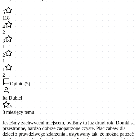
5
118
4
2
3
1
2
1
1
2
Opinie (
5
)
Ita Dubiel
5
8 miesięcy temu
Jesteśmy zachwyceni miejscem, byliśmy tu już drugi rok. Domki są
przestronne, bardzo dobrze zaopatrzone czyste. Plac zabaw dla
dzieci z prawdziwego zdarzenia i ustyuwany tak, że można patrzeć