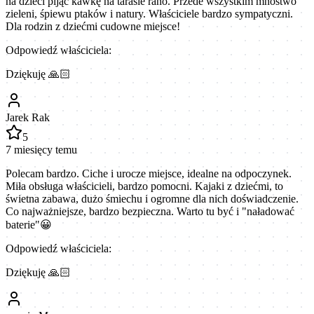
na dzieci pijąc kawkę na tarasie rano. Przede wszystkim mnóstwo
zieleni, śpiewu ptaków i natury. Właściciele bardzo sympatyczni.
Dla rodzin z dziećmi cudowne miejsce!
Odpowiedź właściciela:
Dziękuję 🙏🏻
Jarek Rak
5
7 miesięcy temu
Polecam bardzo. Ciche i urocze miejsce, idealne na odpoczynek.
Miła obsługa właścicieli, bardzo pomocni. Kajaki z dziećmi, to
świetna zabawa, dużo śmiechu i ogromne dla nich doświadczenie.
Co najważniejsze, bardzo bezpieczna. Warto tu być i "naładować
baterie"😀
Odpowiedź właściciela:
Dziękuję 🙏🏻