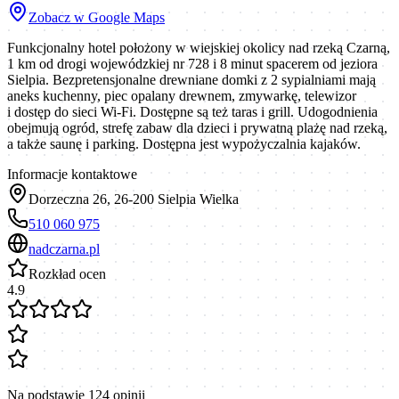
Zobacz w Google Maps
Funkcjonalny hotel położony w wiejskiej okolicy nad rzeką Czarną,
1 km od drogi wojewódzkiej nr 728 i 8 minut spacerem od jeziora
Sielpia. Bezpretensjonalne drewniane domki z 2 sypialniami mają
aneks kuchenny, piec opalany drewnem, zmywarkę, telewizor
i dostęp do sieci Wi-Fi. Dostępne są też taras i grill. Udogodnienia
obejmują ogród, strefę zabaw dla dzieci i prywatną plażę nad rzeką,
a także saunę i parking. Dostępna jest wypożyczalnia kajaków.
Informacje kontaktowe
Dorzeczna 26, 26-200 Sielpia Wielka
510 060 975
nadczarna.pl
Rozkład ocen
4.9
Na podstawie
124
opinii