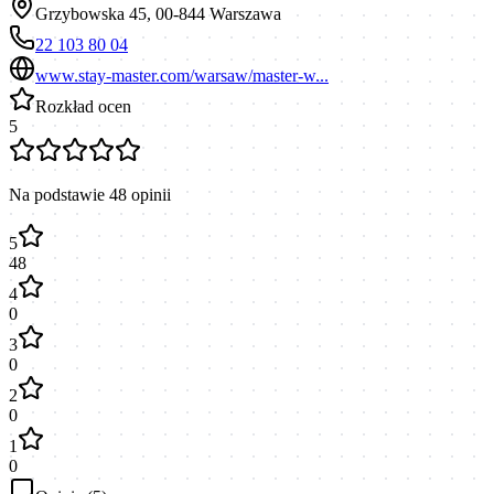
Grzybowska 45, 00-844 Warszawa
22 103 80 04
www.stay-master.com/warsaw/master-w...
Rozkład ocen
5
Na podstawie
48
opinii
5
48
4
0
3
0
2
0
1
0