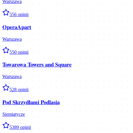
Warszawa
5
56
opinii
OperaApart
Warszawa
5
50
opinii
Towarowa Towers and Square
Warszawa
5
28
opinii
Pod Skrzydłami Podlasia
Siemiatycze
5
389
opinii