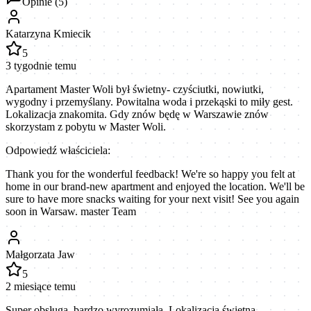
Opinie (
5
)
Katarzyna Kmiecik
5
3 tygodnie temu
Apartament Master Woli był świetny- czyściutki, nowiutki,
wygodny i przemyślany. Powitalna woda i przekąski to miły gest.
Lokalizacja znakomita. Gdy znów będę w Warszawie znów
skorzystam z pobytu w Master Woli.
Odpowiedź właściciela:
Thank you for the wonderful feedback! We're so happy you felt at
home in our brand-new apartment and enjoyed the location. We'll be
sure to have more snacks waiting for your next visit! See you again
soon in Warsaw. master Team
Małgorzata Jaw
5
2 miesiące temu
Super obsługa, bardzo wyrozumiała. Lokalizacja świetna.