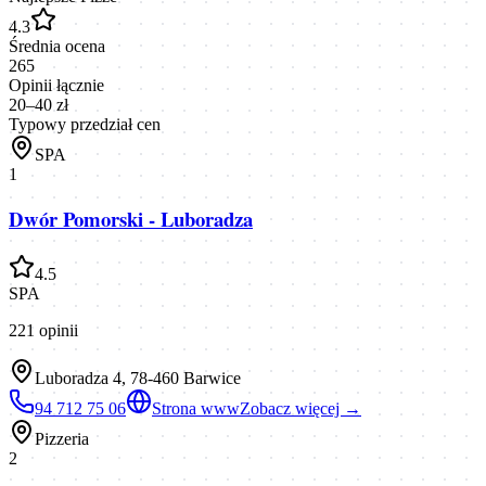
4.3
Średnia ocena
265
Opinii łącznie
20–40 zł
Typowy przedział cen
SPA
1
Dwór Pomorski - Luboradza
4.5
SPA
221
opinii
Luboradza 4, 78-460 Barwice
94 712 75 06
Strona www
Zobacz więcej →
Pizzeria
2