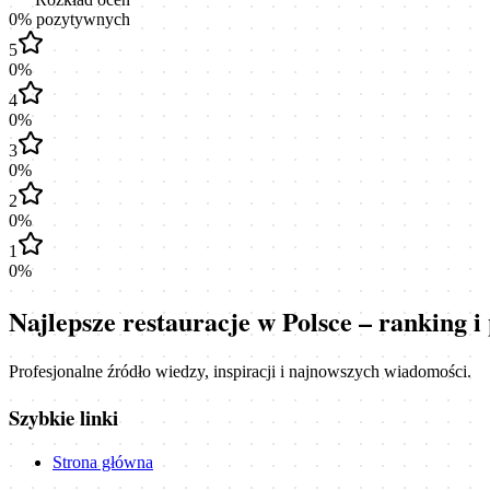
0
% pozytywnych
5
0
%
4
0
%
3
0
%
2
0
%
1
0
%
Najlepsze restauracje w Polsce – ranking 
Profesjonalne źródło wiedzy, inspiracji i najnowszych wiadomości.
Szybkie linki
Strona główna