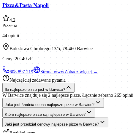
Pizza&Pasta Napoli
4.2
Pizzeria
44
opinii
Bolesława Chrobrego 13/5, 78-460 Barwice
Ceny:
20–40 zł
608 897 219
Strona www
Zobacz więcej →
Najczęściej zadawane pytania
Ile najlepsze pizze jest w Barwice?
W Barwice znajduje się 2 najlepsze pizze. Łącznie zebrano 265 opinii
Jaka jest średnia ocena najlepsze pizze w Barwice?
Które najlepsze pizze są najlepsze w Barwice?
Jaki jest przedział cenowy najlepsze pizze w Barwice?
Rozkład ocen