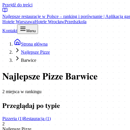
Przejdź do treści
Najlepsze restauracje w Polsce – ranking i porównanie | Aplikacja g
Hotele Warszawa
Hotele Wrocław
Przedszkola
Kontakt
Menu
Strona główna
Najlepsze Pizze
Barwice
Najlepsze Pizze Barwice
2
miejsca
w rankingu
Przeglądaj po typie
Pizzeria
(
1
)
Restauracja
(
1
)
2
Najlepsze Pizze