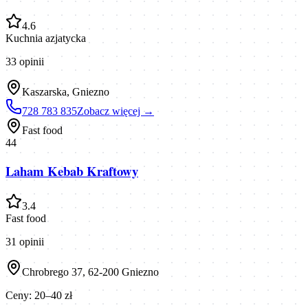
4.6
Kuchnia azjatycka
33
opinii
Kaszarska, Gniezno
728 783 835
Zobacz więcej →
Fast food
44
Laham Kebab Kraftowy
3.4
Fast food
31
opinii
Chrobrego 37, 62-200 Gniezno
Ceny:
20–40 zł