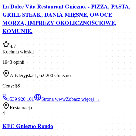
La Dolce Vita Restaurant Gniezno. - PIZZA, PASTA,
GRILL STEAK, DANIA MIĘSNE, OWOCE
MORZA, IMPREZY OKOLICZNOŚCIOWE,
KOMUNIE.
4.7
Kuchnia włoska
1943
opinii
Artyleryjska 1, 62-200 Gniezno
Ceny:
$$
539 920 101
Strona www
Zobacz więcej →
Restauracja
4
KFC Gniezno Rondo