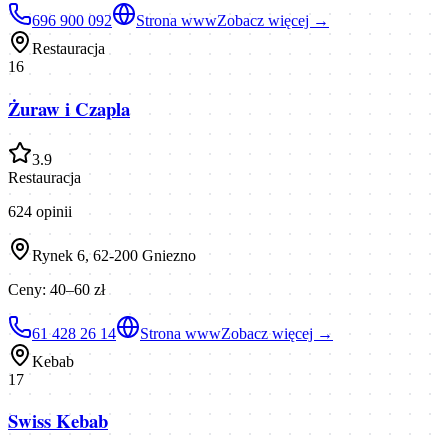
696 900 092
Strona www
Zobacz więcej →
Restauracja
16
Żuraw i Czapla
3.9
Restauracja
624
opinii
Rynek 6, 62-200 Gniezno
Ceny:
40–60 zł
61 428 26 14
Strona www
Zobacz więcej →
Kebab
17
Swiss Kebab