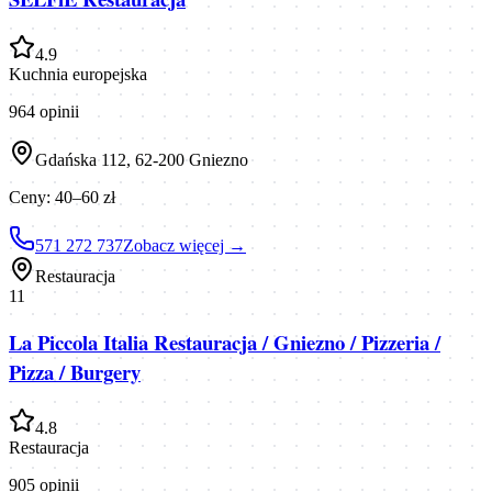
4.9
Kuchnia europejska
964
opinii
Gdańska 112, 62-200 Gniezno
Ceny:
40–60 zł
571 272 737
Zobacz więcej →
Restauracja
11
La Piccola Italia Restauracja / Gniezno / Pizzeria /
Pizza / Burgery
4.8
Restauracja
905
opinii