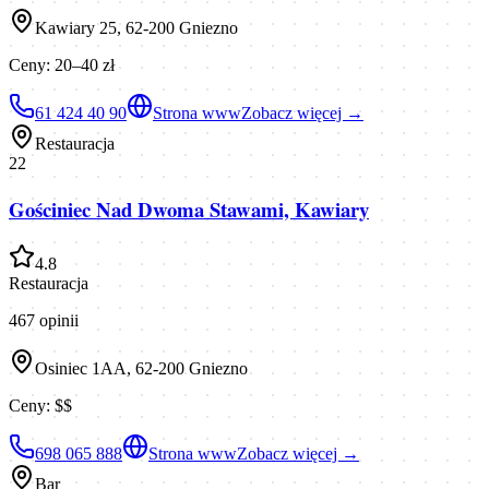
Kawiary 25, 62-200 Gniezno
Ceny:
20–40 zł
61 424 40 90
Strona www
Zobacz więcej →
Restauracja
22
Gościniec Nad Dwoma Stawami, Kawiary
4.8
Restauracja
467
opinii
Osiniec 1AA, 62-200 Gniezno
Ceny:
$$
698 065 888
Strona www
Zobacz więcej →
Bar