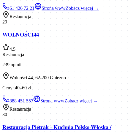
61 426 72 21
Strona www
Zobacz więcej →
Restauracja
29
WOLNOŚCI44
4.5
Restauracja
239
opinii
Wolności 44, 62-200 Gniezno
Ceny:
40–60 zł
888 451 557
Strona www
Zobacz więcej →
Restauracja
30
Restauracja Pietrak - Kuchnia Polsko-Włoska /