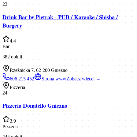
23
Drink Bar by Pietrak - PUB / Karaoke / Shisha /
Burgery
4.4
Bar
382
opinii
Rzeźnicka 7, 62-200 Gniezno
606 215 452
Strona www
Zobacz więcej →
Pizzeria
24
Pizzeria Donatello Gniezno
3.9
Pizzeria
344
opinii