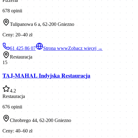
Pizzeria
678
opinii
Tulipanowa 6 a, 62-200 Gniezno
Ceny:
20–40 zł
61 425 86 07
Strona www
Zobacz więcej →
Restauracja
15
TAJ-MAHAL Indyjska Restauracja
4.2
Restauracja
676
opinii
Chrobrego 44, 62-200 Gniezno
Ceny:
40–60 zł