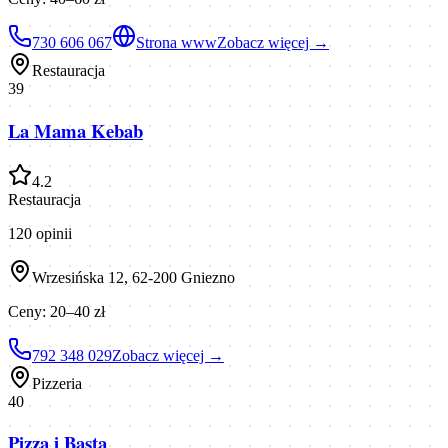
730 606 067
Strona www
Zobacz więcej →
Restauracja
39
La Mama Kebab
4.2
Restauracja
120
opinii
Wrzesińska 12, 62-200 Gniezno
Ceny:
20–40 zł
792 348 029
Zobacz więcej →
Pizzeria
40
Pizza i Basta