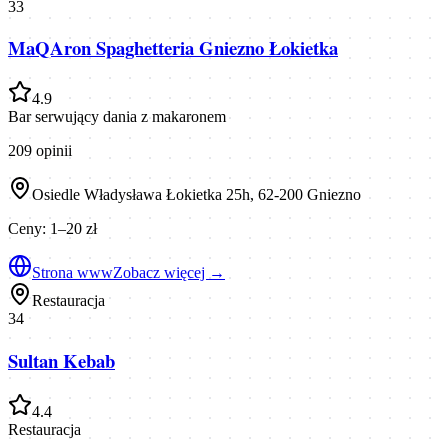
33
MaQAron Spaghetteria Gniezno Łokietka
4.9
Bar serwujący dania z makaronem
209
opinii
Osiedle Władysława Łokietka 25h, 62-200 Gniezno
Ceny:
1–20 zł
Strona www
Zobacz więcej →
Restauracja
34
Sultan Kebab
4.4
Restauracja