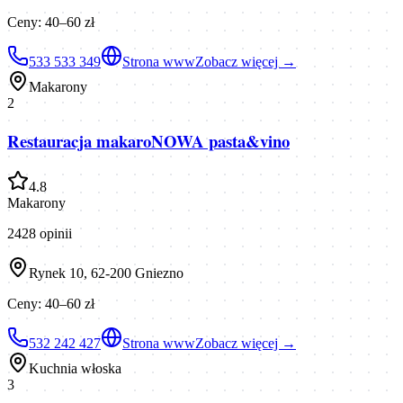
Ceny:
40–60 zł
533 533 349
Strona www
Zobacz więcej →
Makarony
2
Restauracja makaroNOWA pasta&vino
4.8
Makarony
2428
opinii
Rynek 10, 62-200 Gniezno
Ceny:
40–60 zł
532 242 427
Strona www
Zobacz więcej →
Kuchnia włoska
3