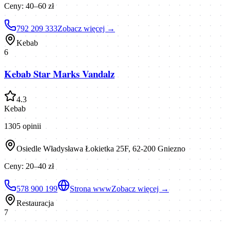
Ceny:
40–60 zł
792 209 333
Zobacz więcej →
Kebab
6
Kebab Star Marks Vandalz
4.3
Kebab
1305
opinii
Osiedle Władysława Łokietka 25F, 62-200 Gniezno
Ceny:
20–40 zł
578 900 199
Strona www
Zobacz więcej →
Restauracja
7