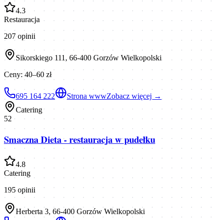
4.3
Restauracja
207
opinii
Sikorskiego 111, 66-400 Gorzów Wielkopolski
Ceny:
40–60 zł
695 164 222
Strona www
Zobacz więcej →
Catering
52
Smaczna Dieta - restauracja w pudełku
4.8
Catering
195
opinii
Herberta 3, 66-400 Gorzów Wielkopolski