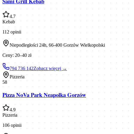
Sami Grill Kebab
4.7
Kebab
112
opinii
Niepodległości 24h, 66-400 Gorzów Wielkopolski
Ceny:
20–40 zł
794 736 142
Zobacz więcej →
Pizzeria
58
Pizza NoVa Park Neapolka Gorzów
4.9
Pizzeria
106
opinii