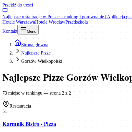
Przejdź do treści
Najlepsze restauracje w Polsce – ranking i porównanie | Aplikacja g
Hotele Warszawa
Hotele Wrocław
Przedszkola
Kontakt
Menu
Strona główna
Najlepsze Pizze
Gorzów Wielkopolski
Najlepsze Pizze Gorzów Wielkop
73
miejsc
w rankingu
— strona 2 z 2
Restauracja
51
Karmnik Bistro - Pizza