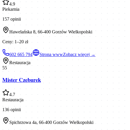
4.9
Piekarnia
157
opinii
Hawelańska 8, 66-400 Gorzów Wielkopolski
Ceny:
1–20 zł
602 665 794
Strona www
Zobacz więcej →
Restauracja
55
Mister Czeburek
4.7
Restauracja
136
opinii
Spichrzowa 4a, 66-400 Gorzów Wielkopolski