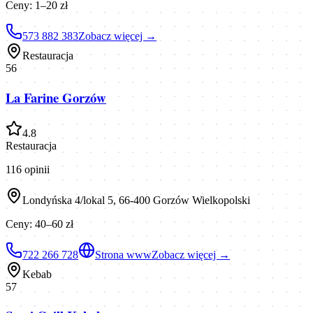
Ceny:
1–20 zł
573 882 383
Zobacz więcej →
Restauracja
56
La Farine Gorzów
4.8
Restauracja
116
opinii
Londyńska 4/lokal 5, 66-400 Gorzów Wielkopolski
Ceny:
40–60 zł
722 266 728
Strona www
Zobacz więcej →
Kebab
57