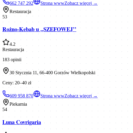
662 747 292
Strona www
Zobacz więcej →
Restauracja
53
Rożno-Kebab u ,,SZEFOWEJ’’
4.2
Restauracja
183
opinii
30 Stycznia 11, 66-400 Gorzów Wielkopolski
Ceny:
20–40 zł
609 958 870
Strona www
Zobacz więcej →
Piekarnia
54
Luna Covrigaria