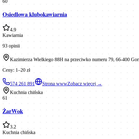
60
Osiedlowa klubokawiarnia
4.9
Kawiarnia
93
opinii
Kazimierza Wielkiego 88H na przeciwko numeru 79, 66-400 Go
Ceny:
1–20 zł
574 261 891
Strona www
Zobacz więcej →
Kuchnia chińska
61
ŻarWok
3.2
Kuchnia chińska