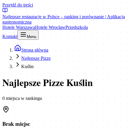
Przejdź do treści
Najlepsze restauracje w Polsce – ranking i porównanie | Aplikacja
gastronomiczna
Hotele Warszawa
Hotele Wrocław
Przedszkola
Kontakt
Menu
Strona główna
Najlepsze Pizze
Kuślin
Najlepsze Pizze Kuślin
0
miejsca
w rankingu
Brak miejsc