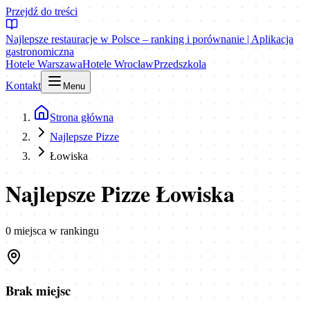
Przejdź do treści
Najlepsze restauracje w Polsce – ranking i porównanie | Aplikacja
gastronomiczna
Hotele Warszawa
Hotele Wrocław
Przedszkola
Kontakt
Menu
Strona główna
Najlepsze Pizze
Łowiska
Najlepsze Pizze Łowiska
0
miejsca
w rankingu
Brak miejsc