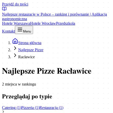
Przejdź do treści
Najlepsze restauracje w Polsce – ranking i porównanie | Aplikacja
gastronomiczna
Hotele Warszawa
Hotele Wrocław
Przedszkola
Kontakt
Menu
Strona główna
Najlepsze Pizze
Racławice
Najlepsze Pizze Racławice
2
miejsca
w rankingu
Przeglądaj po typie
Catering
(
1
)
Pizzeria
(
1
)
Restauracja
(
1
)
2