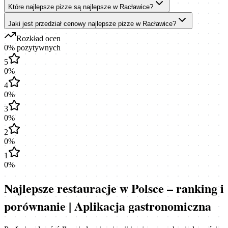
Które najlepsze pizze są najlepsze w Racławice?
Jaki jest przedział cenowy najlepsze pizze w Racławice?
Rozkład ocen
0
% pozytywnych
5
0
%
4
0
%
3
0
%
2
0
%
1
0
%
Najlepsze restauracje w Polsce – ranking i
porównanie | Aplikacja gastronomiczna