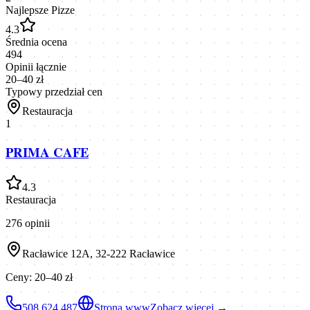
Najlepsze Pizze
4.3
Średnia ocena
494
Opinii łącznie
20–40 zł
Typowy przedział cen
Restauracja
1
PRIMA CAFE
4.3
Restauracja
276
opinii
Racławice 12A, 32-222 Racławice
Ceny:
20–40 zł
508 624 487
Strona www
Zobacz więcej →