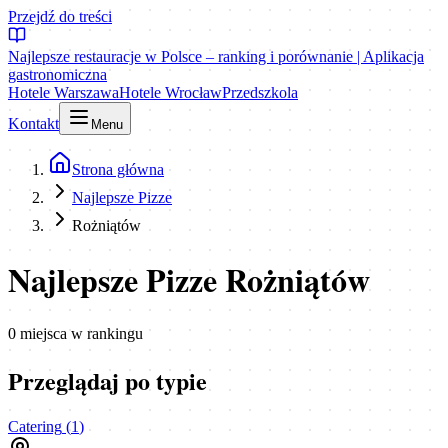
Przejdź do treści
Najlepsze restauracje w Polsce – ranking i porównanie | Aplikacja
gastronomiczna
Hotele Warszawa
Hotele Wrocław
Przedszkola
Kontakt
Menu
Strona główna
Najlepsze Pizze
Rożniątów
Najlepsze Pizze Rożniątów
0
miejsca
w rankingu
Przeglądaj po typie
Catering
(
1
)