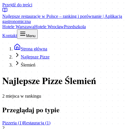
Przejdź do treści
Najlepsze restauracje w Polsce – ranking i porównanie | Aplikacja
gastronomiczna
Hotele Warszawa
Hotele Wrocław
Przedszkola
Kontakt
Menu
Strona główna
Najlepsze Pizze
Ślemień
Najlepsze Pizze Ślemień
2
miejsca
w rankingu
Przeglądaj po typie
Pizzeria
(
1
)
Restauracja
(
1
)
2