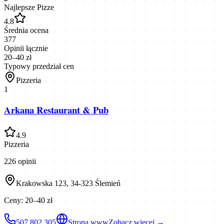
Najlepsze Pizze
4.8
Średnia ocena
377
Opinii łącznie
20–40 zł
Typowy przedział cen
Pizzeria
1
Arkana Restaurant & Pub
4.9
Pizzeria
226
opinii
Krakowska 123, 34-323 Ślemień
Ceny:
20–40 zł
507 802 305
Strona www
Zobacz więcej →