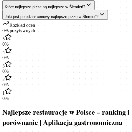
Które najlepsze pizze są najlepsze w Ślemień?
Jaki jest przedział cenowy najlepsze pizze w Ślemień?
Rozkład ocen
0
% pozytywnych
5
0
%
4
0
%
3
0
%
2
0
%
1
0
%
Najlepsze restauracje w Polsce – ranking i
porównanie | Aplikacja gastronomiczna