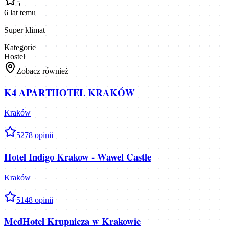
5
6 lat temu
Super klimat
Kategorie
Hostel
Zobacz również
K4 APARTHOTEL KRAKÓW
Kraków
5
278
opinii
Hotel Indigo Krakow - Wawel Castle
Kraków
5
148
opinii
MedHotel Krupnicza w Krakowie