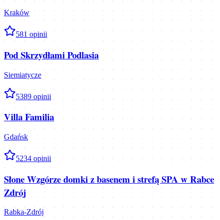
Kraków
5
81
opinii
Pod Skrzydłami Podlasia
Siemiatycze
5
389
opinii
Villa Familia
Gdańsk
5
234
opinii
Słone Wzgórze domki z basenem i strefą SPA w Rabce
Zdrój
Rabka-Zdrój