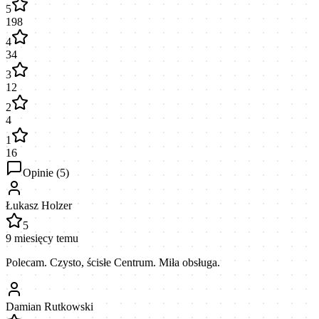
5
198
4
34
3
12
2
4
1
16
Opinie (
5
)
Łukasz Holzer
5
9 miesięcy temu
Polecam. Czysto, ścisłe Centrum. Miła obsługa.
Damian Rutkowski