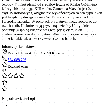
Hostel o swobodnej atmosferze zlokalizowany w mieszkalnej
okolicy, 7 minut pieszo od średniowiecznego Rynku Głównego,
którego historia sięga XIII wieku. Zamek na Wawelu jest 2,1 km
stąd. W kolorowych, oryginalnie wykończonych salach sypialnych
jest bezpłatny dostęp do sieci Wi-Fi, szafki zamykane na klucz
i wspólna łazienka. W pokojach prywatnych może nocować do
trzech osób. Niektóre mają prywatną łazienkę. Udogodnienia
obejmują wspólną kuchnię oraz tętniący życiem salon
z telewizorem, książkami i gitarą. Wieczorami organizowane są
atrakcje, takie jak quizy czy wycieczki po barach.
Informacje kontaktowe
Rynek Kleparski 4/6, 31-150 Kraków
534 088 206
Rozkład ocen
4.5
Na podstawie
264
opinii