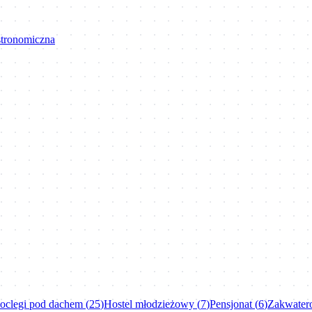
astronomiczna
oclegi pod dachem
(
25
)
Hostel młodzieżowy
(
7
)
Pensjonat
(
6
)
Zakwater