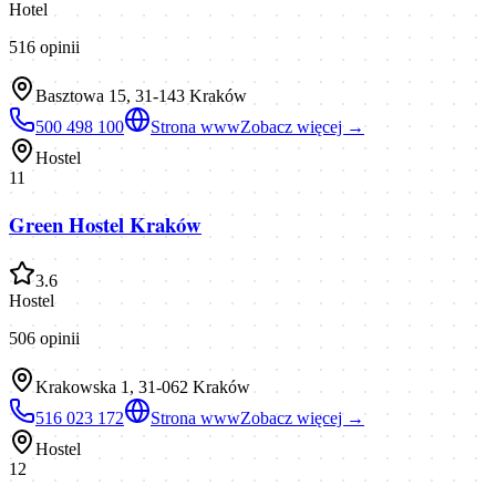
Hotel
516
opinii
Basztowa 15, 31-143 Kraków
500 498 100
Strona www
Zobacz więcej →
Hostel
11
Green Hostel Kraków
3.6
Hostel
506
opinii
Krakowska 1, 31-062 Kraków
516 023 172
Strona www
Zobacz więcej →
Hostel
12