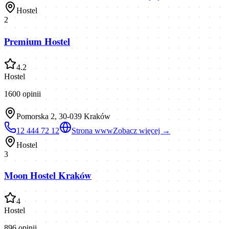
Hostel
2
Premium Hostel
4.2
Hostel
1600
opinii
Pomorska 2, 30-039 Kraków
12 444 72 12
Strona www
Zobacz więcej →
Hostel
3
Moon Hostel Kraków
4
Hostel
896
opinii