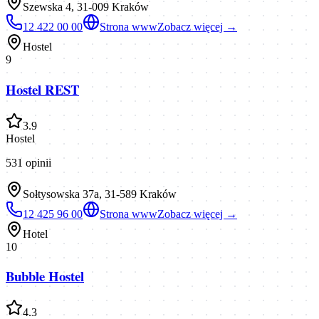
Szewska 4, 31-009 Kraków
12 422 00 00
Strona www
Zobacz więcej →
Hostel
9
Hostel REST
3.9
Hostel
531
opinii
Sołtysowska 37a, 31-589 Kraków
12 425 96 00
Strona www
Zobacz więcej →
Hotel
10
Bubble Hostel
4.3