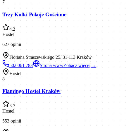
7
Trzy Kafki Pokoje Gościnne
4.2
Hostel
627
opinii
Floriana Straszewskiego 25, 31-113 Kraków
502 061 783
Strona www
Zobacz więcej →
Hostel
8
Flamingo Hostel Kraków
3.7
Hostel
553
opinii