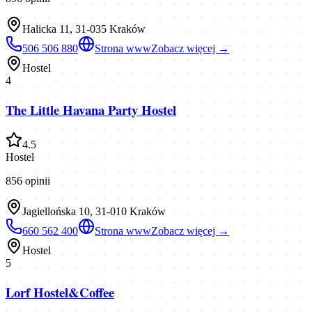
Halicka 11, 31-035 Kraków
506 506 880
Strona www
Zobacz więcej →
Hostel
4
The Little Havana Party Hostel
4.5
Hostel
856
opinii
Jagiellońska 10, 31-010 Kraków
660 562 400
Strona www
Zobacz więcej →
Hostel
5
Lorf Hostel&Coffee