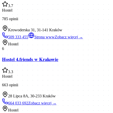
3.7
Hostel
785
opinii
Krowoderska 31, 31-141 Kraków
509 333 455
Strona www
Zobacz więcej →
Hostel
6
Hostel 4.friends w Krakowie
3.3
Hostel
663
opinii
28 Lipca 8A, 30-233 Kraków
664 033 692
Zobacz więcej →
Hostel