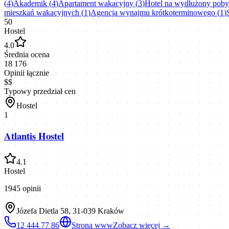
(
4
)
Akademik
(
4
)
Apartament wakacyjny
(
3
)
Hotel na wydłużony poby
mieszkań wakacyjnych
(
1
)
Agencja wynajmu krótkoterminowego
(
1
)
50
Hostel
4.0
Średnia ocena
18 176
Opinii łącznie
$$
Typowy przedział cen
Hostel
1
Atlantis Hostel
4.1
Hostel
1945
opinii
Józefa Dietla 58, 31-039 Kraków
12 444 77 86
Strona www
Zobacz więcej →