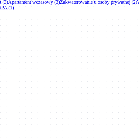
t
(
3
)
Apartament wczasowy
(
3
)
Zakwaterowanie u osoby prywatnej
(
2
)
SPA
(
1
)