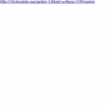
Willa
(
1
)
Schronisko narciarskie
(
1
)
Hotel wellness
(
1
)
Wynajem