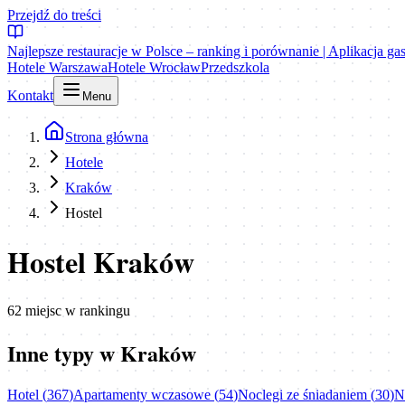
Przejdź do treści
Najlepsze restauracje w Polsce – ranking i porównanie | Aplikacja g
Hotele Warszawa
Hotele Wrocław
Przedszkola
Kontakt
Menu
Strona główna
Hotele
Kraków
Hostel
Hostel
Kraków
62
miejsc
w rankingu
Inne typy w
Kraków
Hotel
(
367
)
Apartamenty wczasowe
(
54
)
Noclegi ze śniadaniem
(
30
)
N