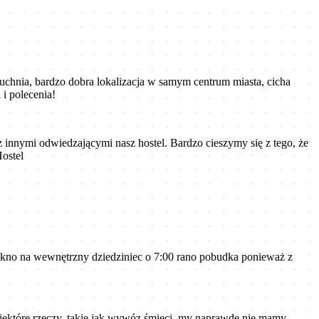
kuchnia, bardzo dobra lokalizacja w samym centrum miasta, cicha
i polecenia!
 innymi odwiedzającymi nasz hostel. Bardzo cieszymy się z tego, że
ostel
 okno na wewnętrzny dziedziniec o 7:00 rano pobudka ponieważ z
 niektóre rzeczy, takie jak wywóz śmieci, my naprawdę nie mamy