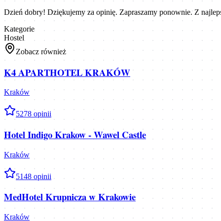
Dzień dobry! Dziękujemy za opinię. Zapraszamy ponownie. Z najlep
Kategorie
Hostel
Zobacz również
K4 APARTHOTEL KRAKÓW
Kraków
5
278
opinii
Hotel Indigo Krakow - Wawel Castle
Kraków
5
148
opinii
MedHotel Krupnicza w Krakowie
Kraków