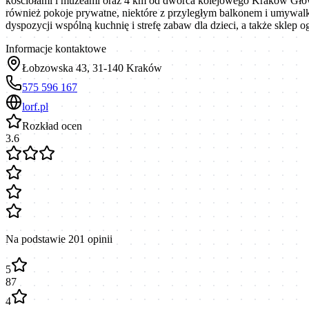
kościołami i muzeami oraz 4 km od dworca kolejowego Kraków Główny
również pokoje prywatne, niektóre z przyległym balkonem i umywalk
dyspozycji wspólną kuchnię i strefę zabaw dla dzieci, a także skle
Informacje kontaktowe
Łobzowska 43, 31-140 Kraków
575 596 167
lorf.pl
Rozkład ocen
3.6
Na podstawie
201
opinii
5
87
4