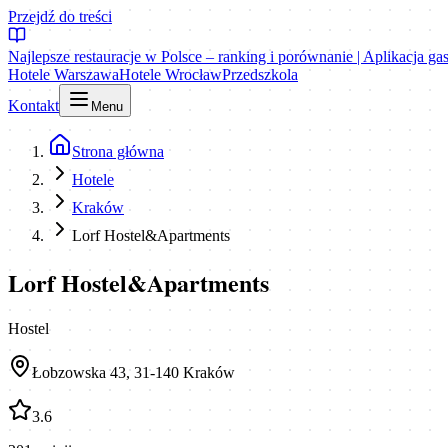
Przejdź do treści
Najlepsze restauracje w Polsce – ranking i porównanie | Aplikacja g
Hotele Warszawa
Hotele Wrocław
Przedszkola
Kontakt
Menu
Strona główna
Hotele
Kraków
Lorf Hostel&Apartments
Lorf Hostel&Apartments
Hostel
Łobzowska 43, 31-140 Kraków
3.6