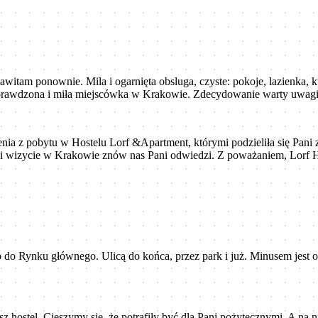
witam ponownie. Mila i ogarnięta obsluga, czyste: pokoje, lazienka, 
 sprawdzona i miła miejscówka w Krakowie. Zdecydowanie warty uwagi 
a z pobytu w Hostelu Lorf &Apartment, którymi podzieliła się Pani z
Pani wizycie w Krakowie znów nas Pani odwiedzi. Z poważaniem, Lorf H
o do Rynku głównego. Ulicą do końca, przez park i już. Minusem jest
z hostel. Cieszymy się, że potrafiły być dla Pani pożytecznymi. A na