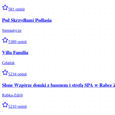
5
81
opinii
Pod Skrzydłami Podlasia
Siemiatycze
5
389
opinii
Villa Familia
Gdańsk
5
234
opinii
Słone Wzgórze domki z basenem i strefą SPA w Rabce 
Rabka-Zdrój
5
210
opinii