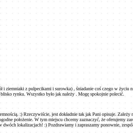
 i ziemniaki z pulpecikami i surowka) , śniadanie coś czego w życiu n
blisko rynku. Wszystko było jak należy . Mogę spokojnie polecić.
jemnością. :) Rzeczywiście, jest dokładnie tak jak Pani opisuje. Zależ
e dogodne położenie. W tym miejscu chcemy zaznaczyć, że oferujemy 
w dwóch lokalizacjach! :) Pozdrawiamy i zapraszamy ponownie, zespół