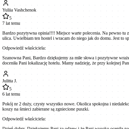
Yuliia Vashchenok
5
7 lat temu
Bardzo pozytywna opinia!!!! Miejsce warte polecenia. Na pewno tu za
ulica. Uwielbiam ten hostel i wracam do niego jak do domu. Jest to
Odpowiedź właściciela:
Szanowna Pani, Bardzo dziękujemy za miłe słowa i pozytywne wrażeni
doceniła Pani lokalizację hotelu. Mamy nadzieję, że przy kolejnej 
Julitta J.
5
6 lat temu
Pokój nr 2 duży, czysty wszystko nowe. Okolica spokojna i niedalek
koszy na śmieci zabierane są zgniecione puszki.
Odpowiedź właściciela:
Dzień dobry. Dziękujemy Pani za odzew i że Pani wysoko oceniła nas