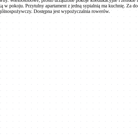
. Wieloosobowe, prosto urządzone pokoje koedukacyjne i żeńskie maj
ą w pokoju. Przytulny apartament z jedną sypialnią ma kuchnię. Za d
p ogólnospożywczy. Dostępna jest wypożyczalnia rowerów.