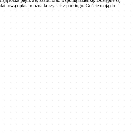
ą łóżka piętrowe, szafki oraz wspólną łazienkę. Dostępne są
odatkową opłatą można korzystać z parkingu. Goście mają do