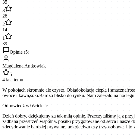
35
3
26
2
14
1
39
Opinie (
5
)
Magdalena Antkowiak
5
4 lata temu
W pokojach skromnie ale czysto. Obiadokolacja ciepła i smaczna(rosół
owoce i kawa,soki.Bardzo blisko do rynku. Nam zależało na noclegu 
Odpowiedź właściciela:
Dzień dobry, dziękujemy za tak miłą opinię. Przeczytaliśmy ją z przy
zadbana przestrzeń wspólna, posiłki przygotowane od serca i nasz
zdecydowanie bardziej prywatne, pokoje dwu czy trzyosobowe. I to 