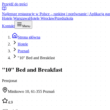
Przejdź do treści
Najlepsze restauracje w Polsce – ranking i porównanie | Aplikacja g
Hotele Warszawa
Hotele Wrocław
Przedszkola
Kontakt
Menu
Strona główna
Hotele
Poznań
"10" Bed and Breakfast
"10" Bed and Breakfast
Pensjonat
Minikowo 10, 61-355 Poznań
4.9