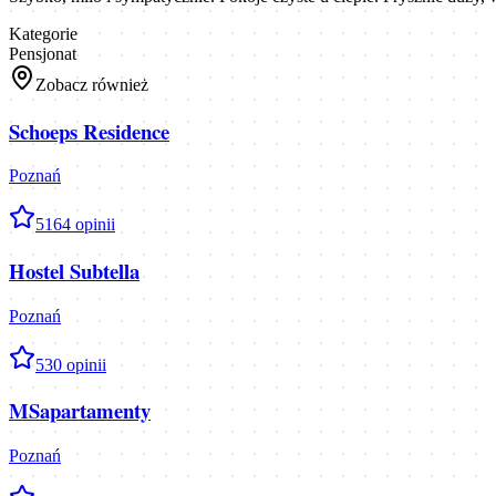
Kategorie
Pensjonat
Zobacz również
Schoeps Residence
Poznań
5
164
opinii
Hostel Subtella
Poznań
5
30
opinii
MSapartamenty
Poznań