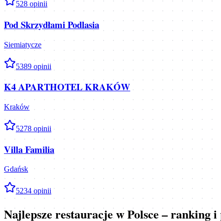
5
28
opinii
Pod Skrzydłami Podlasia
Siemiatycze
5
389
opinii
K4 APARTHOTEL KRAKÓW
Kraków
5
278
opinii
Villa Familia
Gdańsk
5
234
opinii
Najlepsze restauracje w Polsce – ranking 