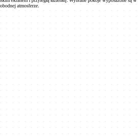
łaskim ekranem i przyległą łazienkę. Wybrane pokoje wyposażone są w 
wobodnej atmosferze.