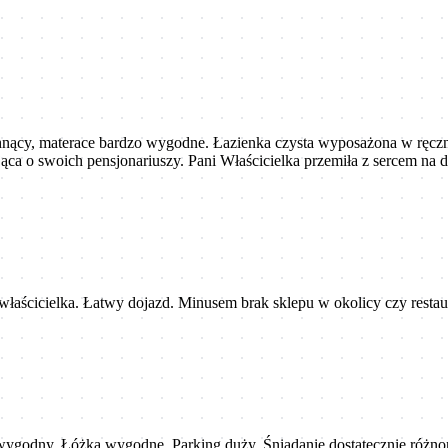
achnący, materace bardzo wygodne. Łazienka czysta wyposażona w ręczn
ca o swoich pensjonariuszy. Pani Właścicielka przemiła z sercem na
łaścicielka. Łatwy dojazd. Minusem brak sklepu w okolicy czy restau
 wygodny. Łóżka wygodne. Parking duży. Śniadanie dostatecznie różnor