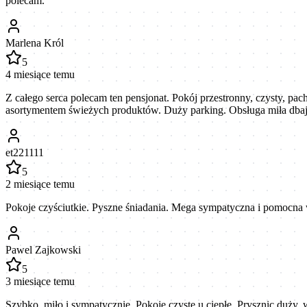
polecam.
Marlena Król
5
4 miesiące temu
Z całego serca polecam ten pensjonat. Pokój przestronny, czysty, p
asortymentem świeżych produktów. Duży parking. Obsługa miła dbają
et221111
5
2 miesiące temu
Pokoje czyściutkie. Pyszne śniadania. Mega sympatyczna i pomocna w
Pawel Zajkowski
5
3 miesiące temu
Szybko, miło i sympatycznie. Pokoje czyste u ciepłe. Prysznic duży,