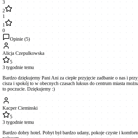
3
2
1
1
0
Opinie (
5
)
Alicja Czepulkowska
5
3 tygodnie temu
Bardzo dziękujemy Pani Ani za ciepłe przyjęcie zadbanie o nas i przy
cisza i spokój to w obecnych czasach luksus do centrum miasta moż
to poczucie. Dziękujemy :)
Kacper Cieminski
5
3 tygodnie temu
Bardzo dobry hotel. Pobyt był bardzo udany, pokoje czyste i komfo