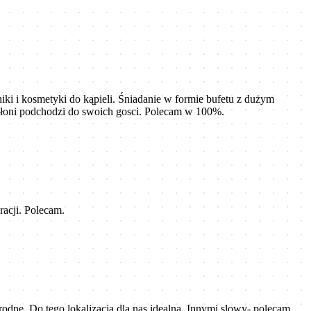
iki i kosmetyki do kąpieli. Śniadanie w formie bufetu z dużym
 dłoni podchodzi do swoich gosci. Polecam w 100%.
racji. Polecam.
odne. Do tego lokalizacja dla nas idealna. Innymi slowy- polecam.