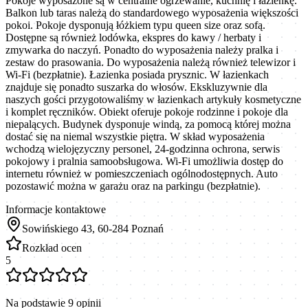
Pokoje wyposażone są w centralne ogrzewanie, kuchnię i łazienkę.
Balkon lub taras należą do standardowego wyposażenia większości
pokoi. Pokoje dysponują łóżkiem typu queen size oraz sofą.
Dostępne są również lodówka, ekspres do kawy / herbaty i
zmywarka do naczyń. Ponadto do wyposażenia należy pralka i
zestaw do prasowania. Do wyposażenia należą również telewizor i
Wi-Fi (bezpłatnie). Łazienka posiada prysznic. W łazienkach
znajduje się ponadto suszarka do włosów. Ekskluzywnie dla
naszych gości przygotowaliśmy w łazienkach artykuły kosmetyczne
i komplet ręczników. Obiekt oferuje pokoje rodzinne i pokoje dla
niepalących. Budynek dysponuje windą, za pomocą której można
dostać się na niemal wszystkie piętra. W skład wyposażenia
wchodzą wielojęzyczny personel, 24-godzinna ochrona, serwis
pokojowy i pralnia samoobsługowa. Wi-Fi umożliwia dostęp do
internetu również w pomieszczeniach ogólnodostępnych. Auto
pozostawić można w garażu oraz na parkingu (bezpłatnie).
Informacje kontaktowe
Sowińskiego 43, 60-284 Poznań
Rozkład ocen
5
Na podstawie
9
opinii