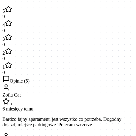
5
9
4
0
3
0
2
0
1
0
Opinie (
5
)
Zofia Cat
5
6 miesięcy temu
Bardzo fajny apartament, jest wszystko co potrzeba. Dogodny
dojazd, miejsce parkingowe. Polecam szczerze.