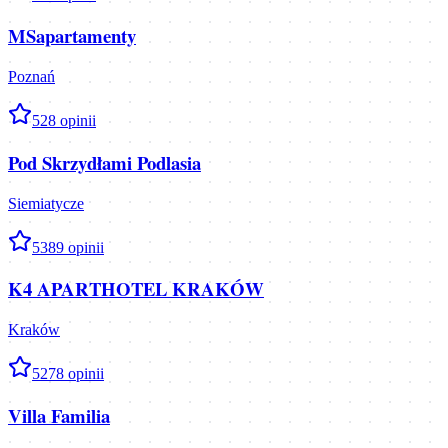
MSapartamenty
Poznań
5
28
opinii
Pod Skrzydłami Podlasia
Siemiatycze
5
389
opinii
K4 APARTHOTEL KRAKÓW
Kraków
5
278
opinii
Villa Familia