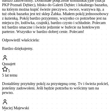
bardzo zadowolony. Doskonałe połączenie komunikacyjne (stacja
PKP Poznań Dębiec), blisko do Galerii Dębiec i lokalnego bazarku,
na którym można kupić świeże pieczywo, owoce, warzywa itp, a
tuż obok bazarku jest też sklep Żabka. Miałem pokój jednoosobowy
z łazienką. Pokój bardzo przyjemny, wszystko co potrzebne jest na
miejscu (tv, lodówka, czajnik), bardzo czysto i schludnie. Polecam
też bardzo smaczne i świeże jedzenie w bufecie na hotelowym
parterze. Wszystko w bardzo dobrej cenie. Polecam!
Odpowiedź właściciela:
Bardzo dziękujemy.
Quuajett
5
5 lat temu
Dostaliśmy przytulny pokój za przystępną cenę. Tv i świeża pościel,
jesteśmy zadowoleni. Jeśli będzie potrzeba to wrócimy tam na
pewno.
Maciej Majewski