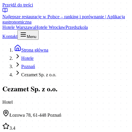
Przejdź do treści
Najlepsze restauracje w Polsce – ranking i porównanie | Aplikacja
gastronomiczna
Hotele Warszawa
Hotele Wrocław
Przedszkola
Kontakt
Menu
Strona główna
Hotele
Poznań
Cezamet Sp. z o.o.
Cezamet Sp. z o.o.
Hotel
Łozowa 78, 61-448 Poznań
3.4