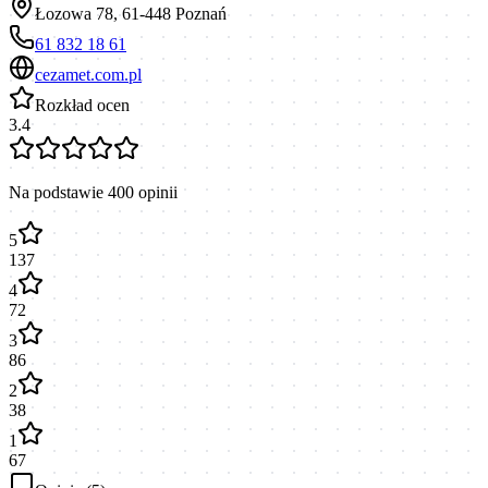
Łozowa 78, 61-448 Poznań
61 832 18 61
cezamet.com.pl
Rozkład ocen
3.4
Na podstawie
400
opinii
5
137
4
72
3
86
2
38
1
67