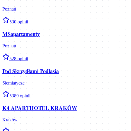
Poznań
5
30
opinii
MSapartamenty
Poznań
5
28
opinii
Pod Skrzydłami Podlasia
Siemiatycze
5
389
opinii
K4 APARTHOTEL KRAKÓW
Kraków