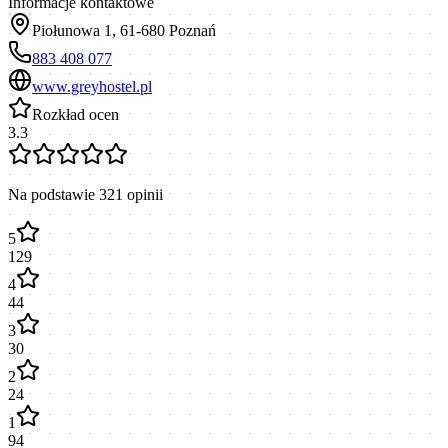
Informacje kontaktowe
Piołunowa 1, 61-680 Poznań
883 408 077
www.greyhostel.pl
Rozkład ocen
3.3
Na podstawie
321
opinii
5
129
4
44
3
30
2
24
1
94