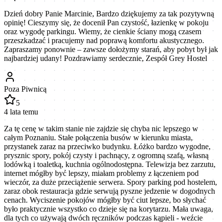
Dzień dobry Panie Marcinie, Bardzo dziękujemy za tak pozytywną
opinię! Cieszymy się, że docenił Pan czystość, łazienkę w pokoju
oraz wygodę parkingu. Wiemy, że cienkie ściany mogą czasem
przeszkadzać i pracujemy nad poprawą komfortu akustycznego.
Zapraszamy ponownie – zawsze dołożymy starań, aby pobyt był jak
najbardziej udany! Pozdrawiamy serdecznie, Zespół Grey Hostel
Poza Piwnicą
5
4 lata temu
Za tę cenę w takim stanie nie zajdzie się chyba nic lepszego w
całym Poznaniu. Stałe połączenia busów w kierunku miasta,
przystanek zaraz na przeciwko budynku. Łóżko bardzo wygodne,
prysznic spory, pokój czysty i pachnący, z ogromną szafą, własną
lodówką i toaletką, kuchnia ogólnodostępna. Telewizja bez zarzutu,
internet mógłby być lepszy, miałam problemy z łączeniem pod
wieczór, za duże przeciążenie serwera. Spory parking pod hostelem,
zaraz obok restauracja gdzie serwują pyszne jedzenie w dogodnych
cenach. Wyciszenie pokojów mógłby być ciut lepsze, bo słychać
było praktycznie wszystko co dzieje się na korytarzu. Mała uwaga,
dla tych co używają dwóch ręczników podczas kąpieli - weźcie