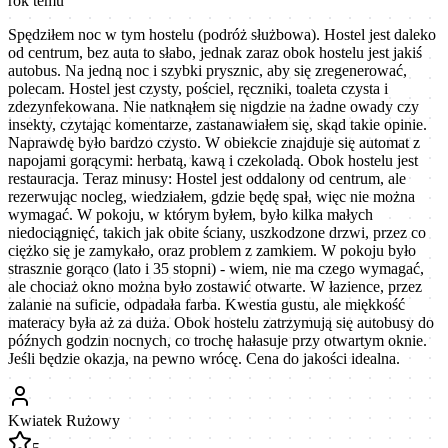
rok temu
Spędziłem noc w tym hostelu (podróż służbowa). Hostel jest daleko
od centrum, bez auta to słabo, jednak zaraz obok hostelu jest jakiś
autobus. Na jedną noc i szybki prysznic, aby się zregenerować,
polecam. Hostel jest czysty, pościel, ręczniki, toaleta czysta i
zdezynfekowana. Nie natknąłem się nigdzie na żadne owady czy
insekty, czytając komentarze, zastanawiałem się, skąd takie opinie.
Naprawdę było bardzo czysto. W obiekcie znajduje się automat z
napojami gorącymi: herbatą, kawą i czekoladą. Obok hostelu jest
restauracja. Teraz minusy: Hostel jest oddalony od centrum, ale
rezerwując nocleg, wiedziałem, gdzie będę spał, więc nie można
wymagać. W pokoju, w którym byłem, było kilka małych
niedociągnięć, takich jak obite ściany, uszkodzone drzwi, przez co
ciężko się je zamykało, oraz problem z zamkiem. W pokoju było
strasznie gorąco (lato i 35 stopni) - wiem, nie ma czego wymagać,
ale chociaż okno można było zostawić otwarte. W łazience, przez
zalanie na suficie, odpadała farba. Kwestia gustu, ale miękkość
materacy była aż za duża. Obok hostelu zatrzymują się autobusy do
późnych godzin nocnych, co trochę hałasuje przy otwartym oknie.
Jeśli będzie okazja, na pewno wrócę. Cena do jakości idealna.
Kwiatek Rużowy