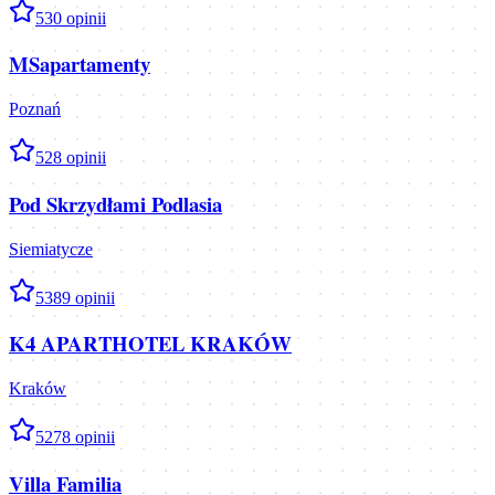
5
30
opinii
MSapartamenty
Poznań
5
28
opinii
Pod Skrzydłami Podlasia
Siemiatycze
5
389
opinii
K4 APARTHOTEL KRAKÓW
Kraków
5
278
opinii
Villa Familia