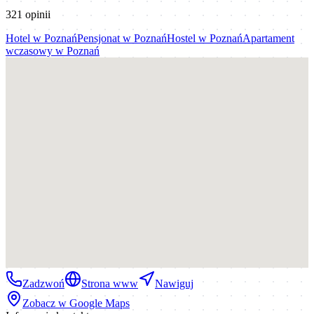
321
opinii
Hotel
w
Poznań
Pensjonat
w
Poznań
Hostel
w
Poznań
Apartament
wczasowy
w
Poznań
Zadzwoń
Strona www
Nawiguj
Zobacz w Google Maps