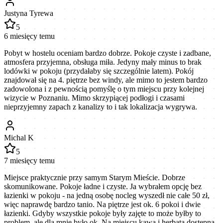
Justyna Tyrewa
5
6 miesięcy temu
Pobyt w hostelu oceniam bardzo dobrze. Pokoje czyste i zadbane,
atmosfera przyjemna, obsługa miła. Jedyny mały minus to brak
lodówki w pokoju (przydałaby się szczególnie latem). Pokój
znajdował się na 4. piętrze bez windy, ale mimo to jestem bardzo
zadowolona i z pewnością pomyślę o tym miejscu przy kolejnej
wizycie w Poznaniu. Mimo skrzypiącej podłogi i czasami
nieprzyjemny zapach z kanalizy to i tak lokalizacja wygrywa.
Michal K
5
7 miesięcy temu
Miejsce praktycznie przy samym Starym Mieście. Dobrze
skomunikowane. Pokoje ładne i czyste. Ja wybrałem opcję bez
łazienki w pokoju - na jedną osobę nocleg wyszedł nie całe 50 zł,
więc naprawdę bardzo tanio. Na piętrze jest ok. 6 pokoi i dwie
łazienki. Gdyby wszystkie pokoje były zajęte to może byłby to
problem, ale dla mnie było ok. Na miejscu kawa i herbata dostępna