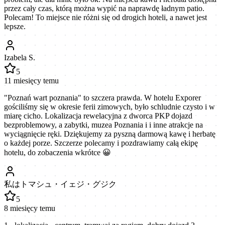
przez cały czas, którą można wypić na naprawdę ładnym patio.
Polecam! To miejsce nie różni się od drogich hoteli, a nawet jest
lepsze.
Izabela S.
5
11 miesięcy temu
"Poznań wart poznania" to szczera prawda. W hotelu Exporer
gościliśmy się w okresie ferii zimowych, było schludnie czysto i w
miarę cicho. Lokalizacja rewelacyjna z dworca PKP dojazd
bezproblemowy, a zabytki, muzea Poznania i i inne atrakcje na
wyciągnięcie ręki. Dziękujemy za pyszną darmową kawę i herbatę
o każdej porze. Szczerze polecamy i pozdrawiamy całą ekipę
hotelu, do zobaczenia wkrótce 😀
私はトマシュ・イェジ・グジク
5
8 miesięcy temu