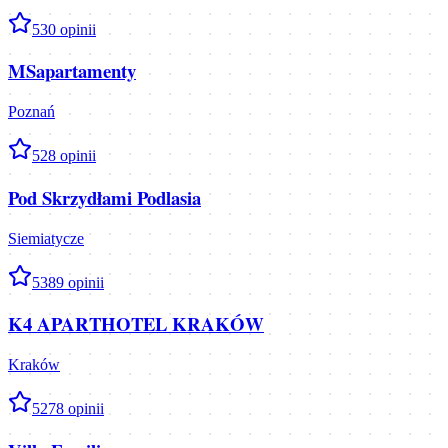
5
30
opinii
MSapartamenty
Poznań
5
28
opinii
Pod Skrzydłami Podlasia
Siemiatycze
5
389
opinii
K4 APARTHOTEL KRAKÓW
Kraków
5
278
opinii