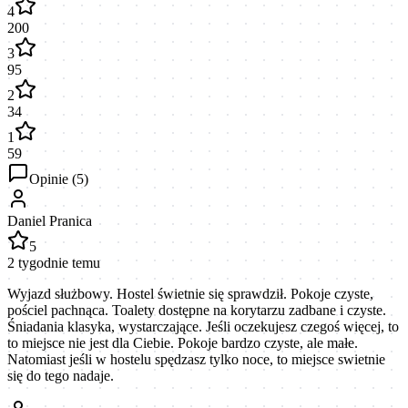
4
200
3
95
2
34
1
59
Opinie (
5
)
Daniel Pranica
5
2 tygodnie temu
Wyjazd służbowy. Hostel świetnie się sprawdził. Pokoje czyste,
pościel pachnąca. Toalety dostępne na korytarzu zadbane i czyste.
Śniadania klasyka, wystarczające. Jeśli oczekujesz czegoś więcej, to
to miejsce nie jest dla Ciebie. Pokoje bardzo czyste, ale małe.
Natomiast jeśli w hostelu spędzasz tylko noce, to miejsce swietnie
się do tego nadaje.