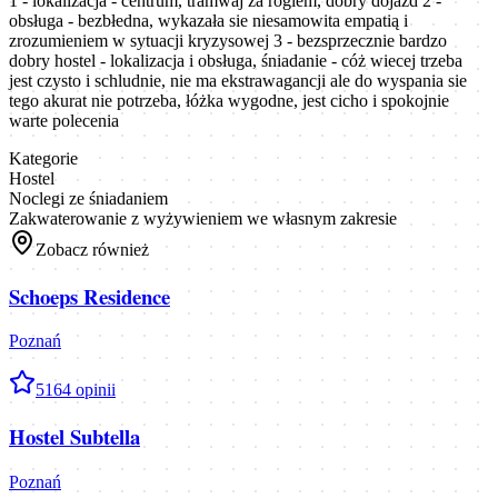
1 - lokalizacja - centrum, tramwaj za rogiem, dobry dojazd 2 -
obsługa - bezbłedna, wykazała sie niesamowita empatią i
zrozumieniem w sytuacji kryzysowej 3 - bezsprzecznie bardzo
dobry hostel - lokalizacja i obsługa, śniadanie - cóż wiecej trzeba
jest czysto i schludnie, nie ma ekstrawagancji ale do wyspania sie
tego akurat nie potrzeba, łóżka wygodne, jest cicho i spokojnie
warte polecenia
Kategorie
Hostel
Noclegi ze śniadaniem
Zakwaterowanie z wyżywieniem we własnym zakresie
Zobacz również
Schoeps Residence
Poznań
5
164
opinii
Hostel Subtella
Poznań