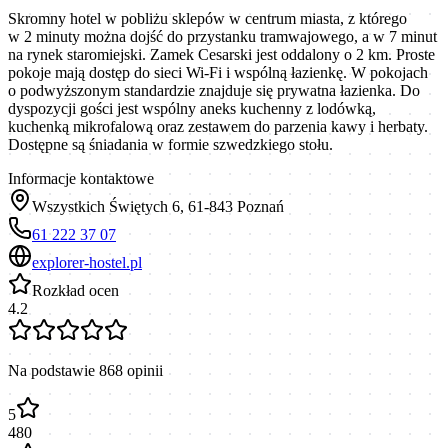
Skromny hotel w pobliżu sklepów w centrum miasta, z którego
w 2 minuty można dojść do przystanku tramwajowego, a w 7 minut
na rynek staromiejski. Zamek Cesarski jest oddalony o 2 km. Proste
pokoje mają dostęp do sieci Wi-Fi i wspólną łazienkę. W pokojach
o podwyższonym standardzie znajduje się prywatna łazienka. Do
dyspozycji gości jest wspólny aneks kuchenny z lodówką,
kuchenką mikrofalową oraz zestawem do parzenia kawy i herbaty.
Dostępne są śniadania w formie szwedzkiego stołu.
Informacje kontaktowe
Wszystkich Świętych 6, 61-843 Poznań
61 222 37 07
explorer-hostel.pl
Rozkład ocen
4.2
Na podstawie
868
opinii
5
480