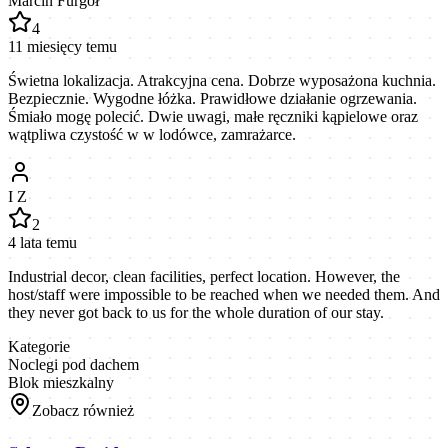
Marcin Furgoł
4
11 miesięcy temu
Świetna lokalizacja. Atrakcyjna cena. Dobrze wyposażona kuchnia.
Bezpiecznie. Wygodne łóżka. Prawidłowe działanie ogrzewania.
Śmiało mogę polecić. Dwie uwagi, małe ręczniki kąpielowe oraz
wątpliwa czystość w w lodówce, zamrażarce.
I Z
2
4 lata temu
Industrial decor, clean facilities, perfect location. However, the
host/staff were impossible to be reached when we needed them. And
they never got back to us for the whole duration of our stay.
Kategorie
Noclegi pod dachem
Blok mieszkalny
Zobacz również