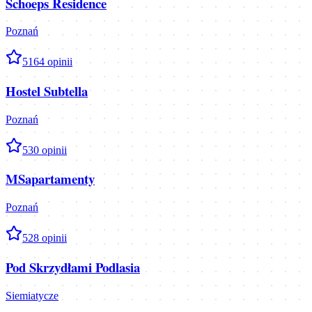
Schoeps Residence
Poznań
5
164
opinii
Hostel Subtella
Poznań
5
30
opinii
MSapartamenty
Poznań
5
28
opinii
Pod Skrzydłami Podlasia
Siemiatycze