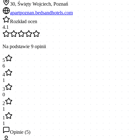
30, Święty Wojciech, Poznań
apartpoznan.bedsandhotels.com
Rozkład ocen
4.1
Na podstawie
9
opinii
5
6
4
1
3
0
2
1
1
1
Opinie (
5
)