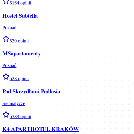
5
164
opinii
Hostel Subtella
Poznań
5
30
opinii
MSapartamenty
Poznań
5
28
opinii
Pod Skrzydłami Podlasia
Siemiatycze
5
389
opinii
K4 APARTHOTEL KRAKÓW