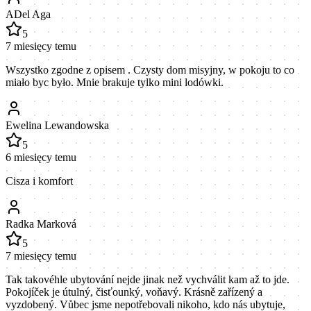
ADel Aga
5
7 miesięcy temu
Wszystko zgodne z opisem . Czysty dom misyjny, w pokoju to co
miało byc było. Mnie brakuje tylko mini lodówki.
Ewelina Lewandowska
5
6 miesięcy temu
Cisza i komfort
Radka Marková
5
7 miesięcy temu
Tak takovéhle ubytování nejde jinak než vychválit kam až to jde.
Pokojíček je útulný, čisťounký, voňavý. Krásně zařízený a
vyzdobený. Vůbec jsme nepotřebovali nikoho, kdo nás ubytuje,