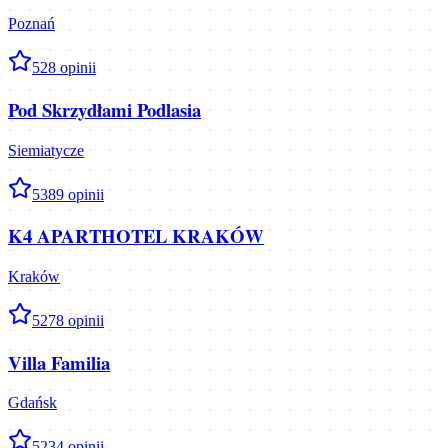
Poznań
5
28
opinii
Pod Skrzydłami Podlasia
Siemiatycze
5
389
opinii
K4 APARTHOTEL KRAKÓW
Kraków
5
278
opinii
Villa Familia
Gdańsk
5
234
opinii