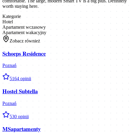
comfortable. The large, modern Smart TV is a big plus. Definitely
worth staying here.
Kategorie
Hotel
Apartament wczasowy
Apartament wakacyjny
Zobacz również
Schoeps Residence
Poznań
5
164
opinii
Hostel Subtella
Poznań
5
30
opinii
MSapartamenty