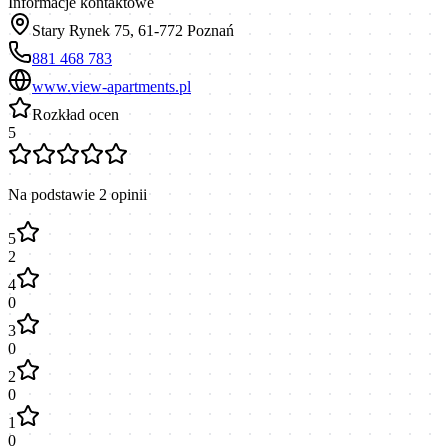
Informacje kontaktowe
Stary Rynek 75, 61-772 Poznań
881 468 783
www.view-apartments.pl
Rozkład ocen
5
Na podstawie
2
opinii
5
2
4
0
3
0
2
0
1
0