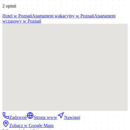
2
opinii
Hotel
w
Poznań
Apartament wakacyjny
w
Poznań
Apartament
wczasowy
w
Poznań
Zadzwoń
Strona www
Nawiguj
Zobacz w Google Maps