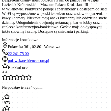
Bezpretensjonalny hotel położony 9 km od pałacu Na Wyspie,
Łazienek Królewskich i Muzeum Pałacu Króla Jana III
w Wilanowie. Praktyczne pokoje i apartamenty z dostępem do sieci
Wi-Fi są wyposażone w płaski telewizor oraz zestaw do parzenia
kawy i herbaty. Niektóre mają aneks kuchenny lub oddzielną strefę
dzienną. Udogodnienia obejmują restaurację, bar w lobby oraz
zaplecze konferencyjno-bankietowe. Goście mają do dyspozycji
także siłownię i saunę. Dostępne są śniadania i parking.
Informacje kontaktowe
Puławska 361, 02-801 Warszawa
22 241 75 00
pulawskaresidence.com.pl
Rozkład ocen
4.4
Na podstawie
3234
opinii
5
1973
4