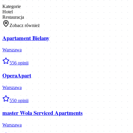
Kategorie
Hotel
Restauracja
Zobacz również
Apartament Bielany
Warszawa
5
56
opinii
OperaApart
Warszawa
5
50
opinii
master Wola Serviced Apartments
Warszawa