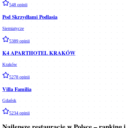
5
48
opinii
Pod Skrzydłami Podlasia
Siemiatycze
5
389
opinii
K4 APARTHOTEL KRAKÓW
Kraków
5
278
opinii
Villa Familia
Gdańsk
5
234
opinii
Najlepsze restauracje w Polsce – ranking i