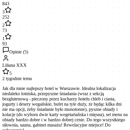
843
3
252
2
73
1
93
Opinie (
5
)
Liliana XXX
5
2 tygodnie temu
Jak dla mnie najlepszy hotel w Warszawie. Idealna lokalizacja
niedaleko lotniska, przepyszne śniadania (wraz z sekcją
bezglutenową - pieczony przez kucharzy hotelu chleb i ciasta,
jogurty i desery wegańskie, bufet na tyle duży, że będąc kilka dni
nie ma opcji, żeby śniadanie było monotonne), pyszne obiady i
kolacje (do wyboru dwie karty wegetariańska i mięsna), set menu na
obiady bardzo dobre i w bardzo dobrej cenie. Do tego wszystkiego
siłownia, sauna, gabinet masażu! Rewelacyjne miejsce! Do