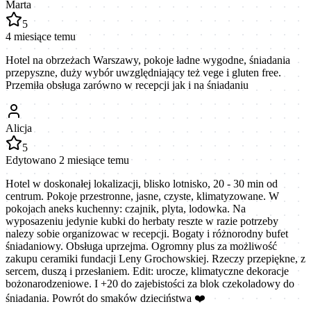
Marta
5
4 miesiące temu
Hotel na obrzeżach Warszawy, pokoje ładne wygodne, śniadania
przepyszne, duży wybór uwzględniający też vege i gluten free.
Przemiła obsługa zarówno w recepcji jak i na śniadaniu
Alicja
5
Edytowano 2 miesiące temu
Hotel w doskonałej lokalizacji, blisko lotnisko, 20 - 30 min od
centrum. Pokoje przestronne, jasne, czyste, klimatyzowane. W
pokojach aneks kuchenny: czajnik, plyta, lodowka. Na
wyposazeniu jedynie kubki do herbaty reszte w razie potrzeby
nalezy sobie organizowac w recepcji. Bogaty i różnorodny bufet
śniadaniowy. Obsługa uprzejma. Ogromny plus za możliwość
zakupu ceramiki fundacji Leny Grochowskiej. Rzeczy przepiękne, z
sercem, duszą i przesłaniem. Edit: urocze, klimatyczne dekoracje
bożonarodzeniowe. I +20 do zajebistości za blok czekoladowy do
śniadania. Powrót do smaków dzieciństwa ❤️