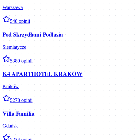
Warszawa
5
48
opinii
Pod Skrzydłami Podlasia
Siemiatycze
5
389
opinii
K4 APARTHOTEL KRAKÓW
Kraków
5
278
opinii
Villa Familia
Gdańsk
5
234
opinii