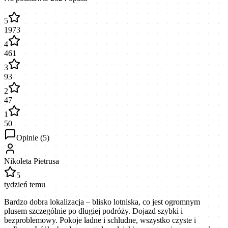
5
1973
4
461
3
93
2
47
1
50
Opinie (
5
)
Nikoleta Pietrusa
5
tydzień temu
Bardzo dobra lokalizacja – blisko lotniska, co jest ogromnym
plusem szczególnie po długiej podróży. Dojazd szybki i
bezproblemowy. Pokoje ładne i schludne, wszystko czyste i