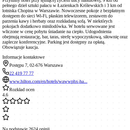
Przytulny hotel przy tętniącej życiem ulicy handlowej, 9 km od
pełnego dzieł sztuki pałacu w Łazienkach Królewskich i 3 km od
lotniska Chopina w Warszawie. Nowoczesne pokoje z bezpłatnym
dostępem do sieci Wi-Fi, płaskim telewizorem, zestawem do
parzenia kawy i herbaty oraz rozkładaną sofą. W niektórych
pokojach dodatkowo minilodówka. W hotelu serwowane jest
wliczone w cenę pobytu śniadanie na ciepło. Udogodnienia
obejmują restaurację, bar, taras, strefę wypoczynkową, siłownię oraz
zaplecze konferencyjne. Parking jest dostępny za opłatą.
Obowiązuje kaucja.
Informacje kontaktowe
Postępu 7, 02-676 Warszawa
22 419 77 77
www.hilton.com/en/hotels/wawwphx-ha...
Rozkład ocen
4.6
Na podstawie
2624
opinii