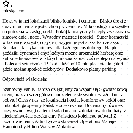
5
miesiąc temu
Hotel w fajnej lokalizacji blisko lotniska i centrum . Blisko drogi z
dużym ruchem ale jest cicho i przyjemnie . Miła obsługa i wszystko
co potrzeba w zasięgu ręki . Pokój klimatyczny i ciepły zwłaszcza w
zimowe dnie i noce . Wygodny materac i pościel . Super kosmetyki
w łazience wszystko czyste i przyjemne jest suszarka i żelazko .
Śniadania klasyka hotelowa dla każdego coś dobrego. Na plus
goździki cynamon i anyż którym można urozmaicić herbatę oraz
kubki jednorazowe w których można zabrać coś ciepłego na wynos
. Polecam serdecznie . Blisko także bo 10 min piechotą do galeri
gdzie można spotkać celebrytów. Dodatkowo płatny parking
Odpowiedź właściciela:
Szanowny Panie, Bardzo dziękujemy za wspaniałą 5-gwiazdkową
ocenę oraz za szczegółowe podzielenie się swoimi wrażeniami z
pobytu! Cieszy nas, że lokalizacja hotelu, komfortowy pokój oraz
miła obsługa spełniły Pańskie oczekiwania. Doceniamy również
pozytywne uwagi na temat śniadania oraz dodatków do herbaty. Z
niecierpliwością oczekujemy Pańskiego kolejnego pobytu! Z
pozdrowieniami, Artur Lyczewski Guest Operations Manager
Hampton by Hilton Warsaw Mokotow