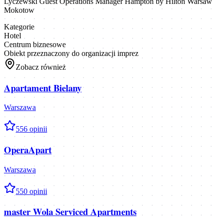
Lyczewski Guest Operations Manager Hampton by Hilton Warsaw
Mokotow
Kategorie
Hotel
Centrum biznesowe
Obiekt przeznaczony do organizacji imprez
Zobacz również
Apartament Bielany
Warszawa
5
56
opinii
OperaApart
Warszawa
5
50
opinii
master Wola Serviced Apartments