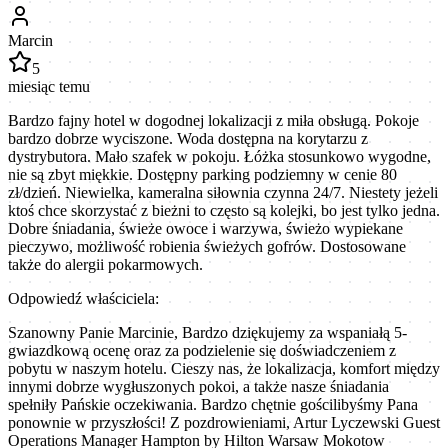
Marcin
5
miesiąc temu
Bardzo fajny hotel w dogodnej lokalizacji z miła obsługą. Pokoje
bardzo dobrze wyciszone. Woda dostępna na korytarzu z
dystrybutora. Mało szafek w pokoju. Łóżka stosunkowo wygodne,
nie są zbyt miękkie. Dostępny parking podziemny w cenie 80
zł/dzień. Niewielka, kameralna siłownia czynna 24/7. Niestety jeżeli
ktoś chce skorzystać z bieżni to często są kolejki, bo jest tylko jedna.
Dobre śniadania, świeże owoce i warzywa, świeżo wypiekane
pieczywo, możliwość robienia świeżych gofrów. Dostosowane
także do alergii pokarmowych.
Odpowiedź właściciela:
Szanowny Panie Marcinie, Bardzo dziękujemy za wspaniałą 5-
gwiazdkową ocenę oraz za podzielenie się doświadczeniem z
pobytu w naszym hotelu. Cieszy nas, że lokalizacja, komfort między
innymi dobrze wygłuszonych pokoi, a także nasze śniadania
spełniły Pańskie oczekiwania. Bardzo chętnie gościlibyśmy Pana
ponownie w przyszłości! Z pozdrowieniami, Artur Lyczewski Guest
Operations Manager Hampton by Hilton Warsaw Mokotow