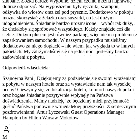
zadbane. Łóżka bardzo wygodne, dzięki czemu można naprawdę
dobrze odpocząć. Na wyposażeniu były ręczniki, szampon,
odżywka do włosów oraz żel pod prysznic. Dodatkowo w pokoju
można skorzystać z żelazka oraz suszarki, co jest dużym
udogodnieniem. Śniadanie bardzo urozmaicone – wybór tak duży,
że chciałoby się spróbować wszystkiego. Każdy znajdzie coś dla
siebie. Dużym plusem jest również parking, więc nie ma problemu z
zaparkowaniem samochodu. W naszym przypadku musieliśmy
dodatkowo za niego dopłacić – nie wiem, jak wygląda to w innych
pakietach. My zatrzymaliśmy się na jedną noc i jesteśmy bardzo
zadowoleni z pobytu.
Odpowiedź właściciela:
Szanowna Pani , Dziękujemy za podzielenie się swoimi wrażeniami
z pobytu w naszym hotelu oraz za wystawienie nam tak wysokiej
oceny! Cieszymy się, że lokalizacja hotelu, komfort naszych pokoi
oraz bogate śniadanie pozytywnie wpłynęły na Państwa
doświadczenia. Mamy nadzieję, że będziemy mieli przyjemność
gościć Państwa ponownie w niedalekiej przyszłości. Z serdecznymi
pozdrowieniami, Artur Lyczewski Guest Operations Manager
Hampton by Hilton Warsaw Mokotow
M