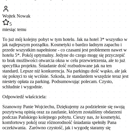
Wojtek Nowak
5
miesiąc temu
To już mój kolejny pobyt w tym hotelu. Jak na hotel 3* wszystko w
jak najlepszym porządku. Kosmetyki o bardzo ładnym zapachu i
przede wszystkim napełnione - co czasami jest problemem nawet w
hotelu 5*. Pokój optymalny. Jedyne do czego mogę się przyczepić
to brak możliwości otwarcia okna w celu przewietrzenia, ale to już
specyfika projektu. Śniadanie dość rozbudowane jak na ten
standard. Lepsze niż konkurencja. Na parkingu dość wąsko, ale jak
się pokręci to się wciśnie. Szkoda, że standardem wszędzie teraz jest
niestety opłata za parking. Podsumowując polecam. Czysto,
schludnie i wygodnie.
Odpowiedź właściciela:
Szanowny Panie Wojciechu, Dziękujemy za podzielenie się swoją
pozytywną opinią oraz za zaufanie, którym zostaliśmy obdarzeni
podczas Pańskiego kolejnego pobytu. Cieszy nas, że kosmetyki,
komfortowy pokój oraz różnorodność śniadania spełniły Pana
oczekiwania. Zarówno czystość, jak i wygodę staramy się