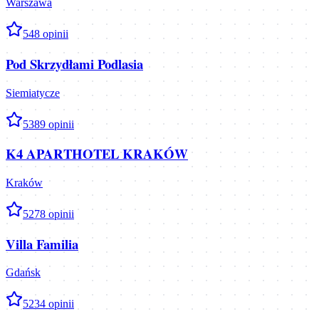
Warszawa
5
48
opinii
Pod Skrzydłami Podlasia
Siemiatycze
5
389
opinii
K4 APARTHOTEL KRAKÓW
Kraków
5
278
opinii
Villa Familia
Gdańsk
5
234
opinii