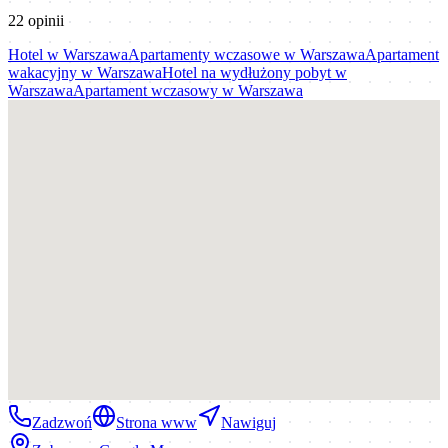
22
opinii
Hotel
w
Warszawa
Apartamenty wczasowe
w
Warszawa
Apartament
wakacyjny
w
Warszawa
Hotel na wydłużony pobyt
w
Warszawa
Apartament wczasowy
w
Warszawa
Zadzwoń
Strona www
Nawiguj