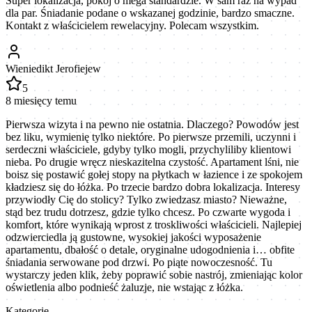
Super lokalizacja, pokój o mega standardzie. W sam raz na wypad
dla par. Śniadanie podane o wskazanej godzinie, bardzo smaczne.
Kontakt z właścicielem rewelacyjny. Polecam wszystkim.
Wieniedikt Jerofiejew
5
8 miesięcy temu
Pierwsza wizyta i na pewno nie ostatnia. Dlaczego? Powodów jest
bez liku, wymienię tylko niektóre. Po pierwsze przemili, uczynni i
serdeczni właściciele, gdyby tylko mogli, przychyliliby klientowi
nieba. Po drugie wręcz nieskazitelna czystość. Apartament lśni, nie
boisz się postawić gołej stopy na płytkach w łazience i ze spokojem
kładziesz się do łóżka. Po trzecie bardzo dobra lokalizacja. Interesy
przywiodły Cię do stolicy? Tylko zwiedzasz miasto? Nieważne,
stąd bez trudu dotrzesz, gdzie tylko chcesz. Po czwarte wygoda i
komfort, które wynikają wprost z troskliwości właścicieli. Najlepiej
odzwierciedla ją gustowne, wysokiej jakości wyposażenie
apartamentu, dbałość o detale, oryginalne udogodnienia i… obfite
śniadania serwowane pod drzwi. Po piąte nowoczesność. Tu
wystarczy jeden klik, żeby poprawić sobie nastrój, zmieniając kolor
oświetlenia albo podnieść żaluzje, nie wstając z łóżka.
Kategorie