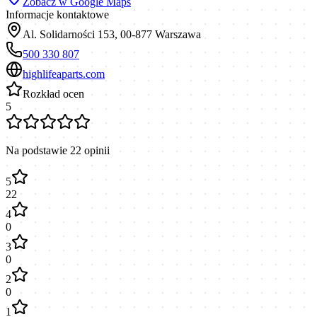
Zobacz w Google Maps
Informacje kontaktowe
Al. Solidarności 153, 00-877 Warszawa
500 330 807
highlifeaparts.com
Rozkład ocen
5
Na podstawie
22
opinii
5
22
4
0
3
0
2
0
1