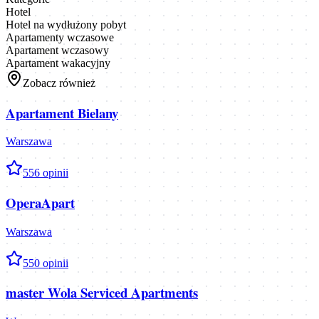
Hotel
Hotel na wydłużony pobyt
Apartamenty wczasowe
Apartament wczasowy
Apartament wakacyjny
Zobacz również
Apartament Bielany
Warszawa
5
56
opinii
OperaApart
Warszawa
5
50
opinii
master Wola Serviced Apartments