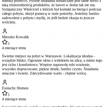
butelka prosecco. Pyszne śniadania dostarczane pod same drzwi z
taką różnorodnością produktów, że nawet w domu tak nie ma.
Sympatyczny Właściciel z którym był kontakt na bieżąco podczas
całego pobytu, służył pomocą w razie potrzeby. Jesteśmy bardzo
zadowoleni z pobytu i myślę, że jeśli bedzie okazja to jeszcze
wrócimy.
Mieszko Kowalik
5
4 miesiące temu
Świetne miejsce na pobyt w Warszawie. Lokalizacja idealna -
wszędzie blisko. Ogromne okna z widokiem na ulicę, a mimo tego
jest cicho i komfortowo. Wnętrze naprawdę robi wrażenie,
wszystko dopracowane, piękne detale, bardzo czysto. Śniadania
smaczne i świeże. Zdecydowanie warto - chętnie wrócę.
Eustachy filomon
5
4 miesiące temu