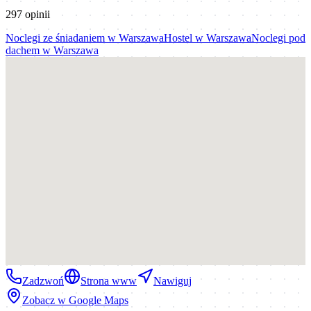
297
opinii
Noclegi ze śniadaniem
w
Warszawa
Hostel
w
Warszawa
Noclegi pod
dachem
w
Warszawa
Zadzwoń
Strona www
Nawiguj
Zobacz w Google Maps