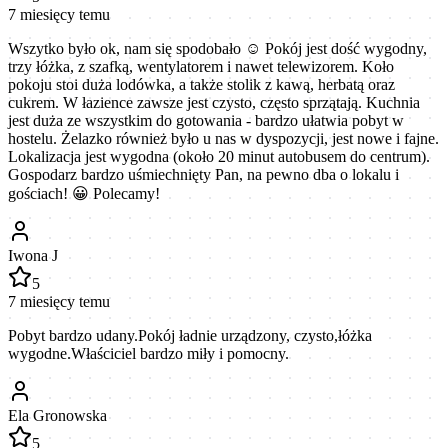
7 miesięcy temu
Wszytko było ok, nam się spodobało ☺️ Pokój jest dość wygodny,
trzy łóżka, z szafką, wentylatorem i nawet telewizorem. Koło
pokoju stoi duża lodówka, a także stolik z kawą, herbatą oraz
cukrem. W łazience zawsze jest czysto, często sprzątają. Kuchnia
jest duża ze wszystkim do gotowania - bardzo ułatwia pobyt w
hostelu. Żelazko również było u nas w dyspozycji, jest nowe i fajne.
Lokalizacja jest wygodna (około 20 minut autobusem do centrum).
Gospodarz bardzo uśmiechnięty Pan, na pewno dba o lokalu i
gościach! 😀 Polecamy!
Iwona J
5
7 miesięcy temu
Pobyt bardzo udany.Pokój ładnie urządzony, czysto,łóżka
wygodne.Właściciel bardzo miły i pomocny.
Ela Gronowska
5