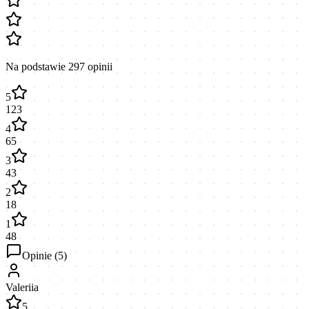
Na podstawie
297
opinii
5
123
4
65
3
43
2
18
1
48
Opinie (
5
)
Valeriia
5