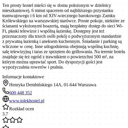
Ten prosty hostel mieści się w domu położonym w dzielnicy
mieszkaniowej, 6 minut spacerem od najbliższego przystanku
tramwajowego i 6 km od XIV-wiecznego barokowego Zamku
Królewskiego na warszawskiej starówce. Proste pokoje, niektóre ze
ścianami wyłożonymi boazerią, mają bezpłatny dostęp do sieci Wi-
Fi, płaski telewizor i wspólną łazienkę. Dostępny jest też
przeznaczony dla trzech osób pokój o podwyższonym standardzie
z prywatną łazienką i aneksem kuchennym. Śniadanie i parking są
wliczone w cenę. Inne udogodnienia obejmują wspólną kuchnię,
salę telewizyjną i taras ze sprzętem do grillowania. Na terenie hotelu
znajduje się też ogród z trawnikiem o powierzchni 500 m², na
którym można uprawiać sport. Do dyspozycji gości jest
wypożyczalnia rowerów i pralnia.
Informacje kontaktowe
Henryka Dembińskiego 14A, 01-644 Warszawa
600 448 352
www.tolekhostel.pl
Rozkład ocen
3.7