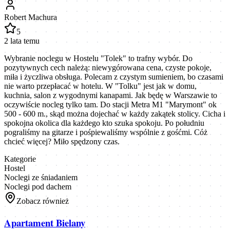
Robert Machura
5
2 lata temu
Wybranie noclegu w Hostelu "Tolek" to trafny wybór. Do
pozytywnych cech należą: niewygórowana cena, czyste pokoje,
miła i życzliwa obsługa. Polecam z czystym sumieniem, bo czasami
nie warto przepłacać w hotelu. W "Tolku" jest jak w domu,
kuchnia, salon z wygodnymi kanapami. Jak będę w Warszawie to
oczywiście nocleg tylko tam. Do stacji Metra M1 "Marymont" ok
500 - 600 m., skąd można dojechać w każdy zakątek stolicy. Cicha i
spokojna okolica dla każdego kto szuka spokoju. Po południu
pograliśmy na gitarze i pośpiewaliśmy wspólnie z gośćmi. Cóż
chcieć więcej? Miło spędzony czas.
Kategorie
Hostel
Noclegi ze śniadaniem
Noclegi pod dachem
Zobacz również
Apartament Bielany