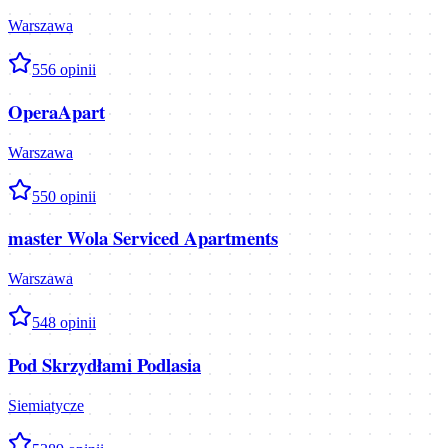
Warszawa
5
56
opinii
OperaApart
Warszawa
5
50
opinii
master Wola Serviced Apartments
Warszawa
5
48
opinii
Pod Skrzydłami Podlasia
Siemiatycze