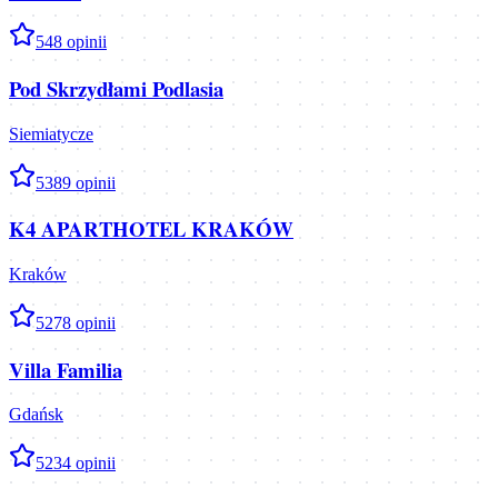
5
48
opinii
Pod Skrzydłami Podlasia
Siemiatycze
5
389
opinii
K4 APARTHOTEL KRAKÓW
Kraków
5
278
opinii
Villa Familia
Gdańsk
5
234
opinii