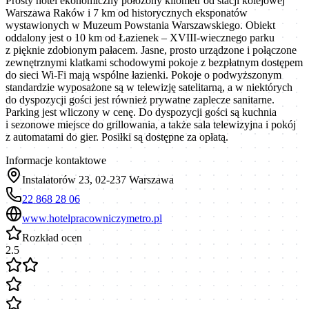
Prosty hotel ekonomiczny położony kilometr od stacji kolejowej
Warszawa Raków i 7 km od historycznych eksponatów
wystawionych w Muzeum Powstania Warszawskiego. Obiekt
oddalony jest o 10 km od Łazienek – XVIII-wiecznego parku
z pięknie zdobionym pałacem. Jasne, prosto urządzone i połączone
zewnętrznymi klatkami schodowymi pokoje z bezpłatnym dostępem
do sieci Wi-Fi mają wspólne łazienki. Pokoje o podwyższonym
standardzie wyposażone są w telewizję satelitarną, a w niektórych
do dyspozycji gości jest również prywatne zaplecze sanitarne.
Parking jest wliczony w cenę. Do dyspozycji gości są kuchnia
i sezonowe miejsce do grillowania, a także sala telewizyjna i pokój
z automatami do gier. Posiłki są dostępne za opłatą.
Informacje kontaktowe
Instalatorów 23, 02-237 Warszawa
22 868 28 06
www.hotelpracowniczymetro.pl
Rozkład ocen
2.5