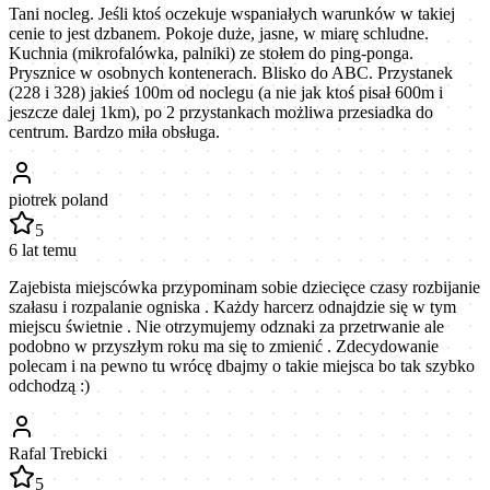
Tani nocleg. Jeśli ktoś oczekuje wspaniałych warunków w takiej
cenie to jest dzbanem. Pokoje duże, jasne, w miarę schludne.
Kuchnia (mikrofalówka, palniki) ze stołem do ping-ponga.
Prysznice w osobnych kontenerach. Blisko do ABC. Przystanek
(228 i 328) jakieś 100m od noclegu (a nie jak ktoś pisał 600m i
jeszcze dalej 1km), po 2 przystankach możliwa przesiadka do
centrum. Bardzo miła obsługa.
piotrek poland
5
6 lat temu
Zajebista miejscówka przypominam sobie dziecięce czasy rozbijanie
szałasu i rozpalanie ogniska . Każdy harcerz odnajdzie się w tym
miejscu świetnie . Nie otrzymujemy odznaki za przetrwanie ale
podobno w przyszłym roku ma się to zmienić . Zdecydowanie
polecam i na pewno tu wrócę dbajmy o takie miejsca bo tak szybko
odchodzą :)
Rafal Trebicki
5