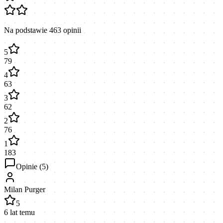
Na podstawie
463
opinii
5
79
4
63
3
62
2
76
1
183
Opinie (
5
)
Milan Purger
5
6 lat temu