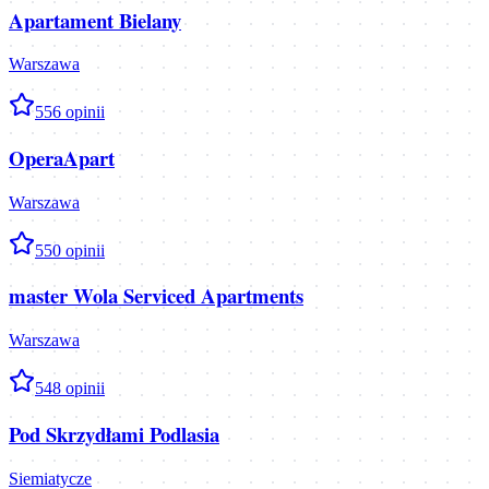
Apartament Bielany
Warszawa
5
56
opinii
OperaApart
Warszawa
5
50
opinii
master Wola Serviced Apartments
Warszawa
5
48
opinii
Pod Skrzydłami Podlasia
Siemiatycze