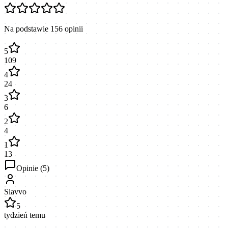
Na podstawie
156
opinii
5
109
4
24
3
6
2
4
1
13
Opinie (
5
)
Slavvo
5
tydzień temu