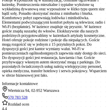
Pokoje wyposażone są w klimatyzację, centralne ogrzewanie i
łazienkę. Pomieszczenia mieszkalne i sypialne wyłożone są
wykładziną dywanową oraz wyposażone w łóżko typu queen size
bądź sofę. Ponadto skorzystać można z minibarku i biurka.
Komfortowy pobyt zapewniają lodówka i minilodówka.
Elementami podwyższającymi komfort pobytu są telewizor, radio i
Wi-Fi (bezpłatnie). W łazience znajduje się prysznic. W łazience
goście znajdą suszarkę do włosów. Ekskluzywnie dla naszych
podróżnych przygotowaliśmy w łazienkach artykuły kosmetyczne.
Hotel oferuje pokoje rodzinne i pokoje dla niepalących. Goście
mogą rozgościć się w jednym z 15 przytulnych pokoi. Do
dyspozycji gości jest kantor wymiany walut. Wi-Fi w
pomieszczeniach ogólnodostępnych zapewnia stały dostęp do sieci.
Do dyspozycji gości jest restauracja, kawiarnia i bar. Goście
przybywający własnym autem skorzystać mogą z parkingu. Do
pozostałych świadczonych usług należą wielojęzyczny personel,
opieka medyczna, transfer hotelowy i serwis pokojowy. Wsparciem
w sferze biznesowej jest faks.
Informacje kontaktowe
Wiertnicza 94, 02-952 Warszawa
570 783 528
Rozkład ocen
4.4