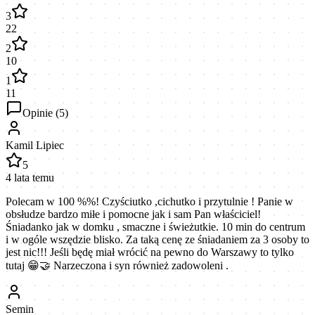
3
22
2
10
1
11
Opinie (
5
)
Kamil Lipiec
5
4 lata temu
Polecam w 100 %%! Czyściutko ,cichutko i przytulnie ! Panie w
obsłudze bardzo miłe i pomocne jak i sam Pan właściciel!
Śniadanko jak w domku , smaczne i świeżutkie. 10 min do centrum
i w ogóle wszędzie blisko. Za taką cenę ze śniadaniem za 3 osoby to
jest nic!!! Jeśli będę miał wrócić na pewno do Warszawy to tylko
tutaj 😁🤝 Narzeczona i syn również zadowoleni .
Semin