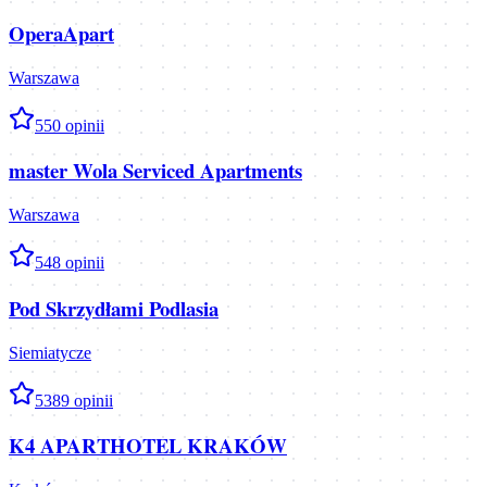
OperaApart
Warszawa
5
50
opinii
master Wola Serviced Apartments
Warszawa
5
48
opinii
Pod Skrzydłami Podlasia
Siemiatycze
5
389
opinii
K4 APARTHOTEL KRAKÓW