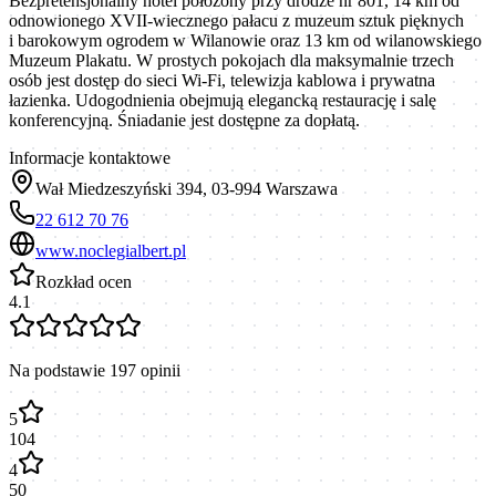
Bezpretensjonalny hotel położony przy drodze nr 801, 14 km od
odnowionego XVII-wiecznego pałacu z muzeum sztuk pięknych
i barokowym ogrodem w Wilanowie oraz 13 km od wilanowskiego
Muzeum Plakatu. W prostych pokojach dla maksymalnie trzech
osób jest dostęp do sieci Wi-Fi, telewizja kablowa i prywatna
łazienka. Udogodnienia obejmują elegancką restaurację i salę
konferencyjną. Śniadanie jest dostępne za dopłatą.
Informacje kontaktowe
Wał Miedzeszyński 394, 03-994 Warszawa
22 612 70 76
www.noclegialbert.pl
Rozkład ocen
4.1
Na podstawie
197
opinii
5
104
4
50