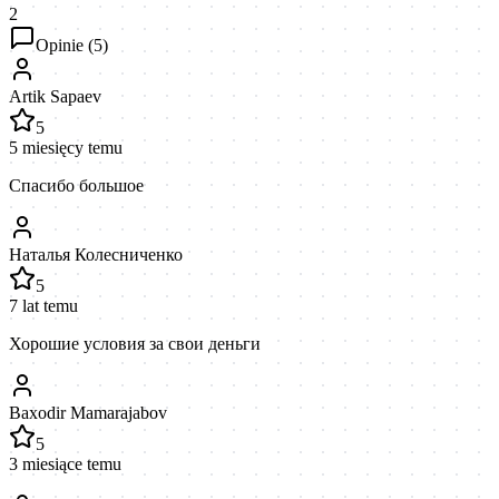
2
Opinie (
5
)
Artik Sapaev
5
5 miesięcy temu
Спасибо большое
Наталья Колесниченко
5
7 lat temu
Хорошие условия за свои деньги
Baxodir Mamarajabov
5
3 miesiące temu