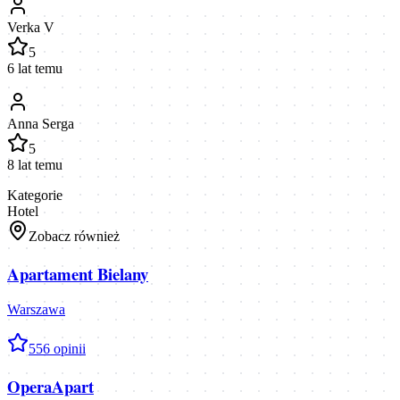
Verka V
5
6 lat temu
Anna Serga
5
8 lat temu
Kategorie
Hotel
Zobacz również
Apartament Bielany
Warszawa
5
56
opinii
OperaApart