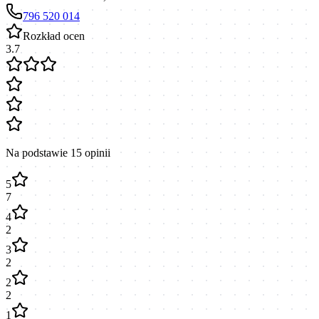
796 520 014
Rozkład ocen
3.7
Na podstawie
15
opinii
5
7
4
2
3
2
2
2
1