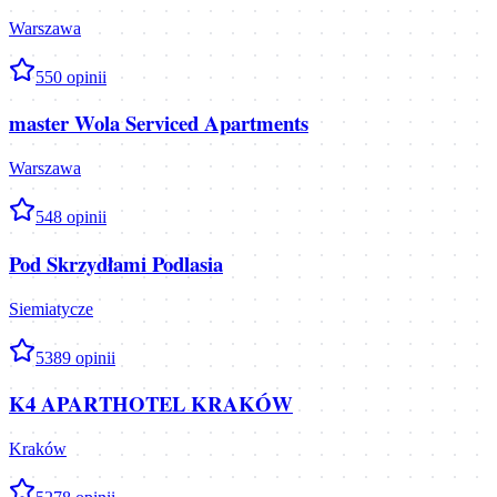
Warszawa
5
50
opinii
master Wola Serviced Apartments
Warszawa
5
48
opinii
Pod Skrzydłami Podlasia
Siemiatycze
5
389
opinii
K4 APARTHOTEL KRAKÓW
Kraków