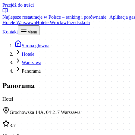
Przejdź do treści
Najlepsze restauracje w Polsce – ranking i porównanie | Aplikacja g
Hotele Warszawa
Hotele Wrocław
Przedszkola
Kontakt
Menu
Strona główna
Hotele
Warszawa
Panorama
Panorama
Hotel
Grochowska 14A, 04-217 Warszawa
3.7