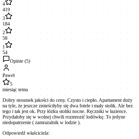
4
419
3
184
2
58
1
54
Opinie (
5
)
Paweł
5
miesiąc temu
Dobry stosunek jakości do ceny. Czysto i ciepło. Apartament duży
na tyle, że jeszcze zmieściłyby się dwa fotele i mały stolik. Ale bez
tego i tak jest ok. Przy łóżku stoliki nocne. Ręczniki w łazience.
Przydałoby się w wolnej chwili rozmrozić lodówkę. To jedyne
niedopatrzenie ( zamrażalnik w lodzie ).
Odpowiedź właściciela: