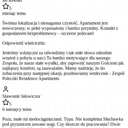
Mi Reksier
5
miesiąc temu
​Świetna lokalizacja i nienaganna czystość. Apartament jest
nowoczesny, w pełni wyposażony i bardzo przytulny. Kontakt z
gospodarzem bezproblemowy – szczerze polecam!
Odpowiedź właściciela:
Jesteśmy wdzięczni za odwiedziny i tak miłe słowa odnośnie
wrażeń z pobytu u nas:) To bardzo motywujące dla naszego
Zespołu, że nasze stałe wysiłki, aby zapewnić naszym Gościom jak
najlepszy komfort, są zauważalne. Mamy nadzieję, że do
zobaczenia przy następnej okazji, pozdrawiamy serdecznie - Zespół
Poleczki Residence Apartments
Slawomir Jalowiczor
5
6 miesięcy temu
Poza, małe mi niedociągnięciami. Typu. Nie kompletna Słuchawka
pod prysznicem urwane nogi. Czy deszcze do pracowania? Dwie