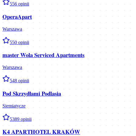
5
56
opinii
OperaApart
Warszawa
5
50
opinii
master Wola Serviced Apartments
Warszawa
5
48
opinii
Pod Skrzydłami Podlasia
Siemiatycze
5
389
opinii
K4 APARTHOTEL KRAKÓW