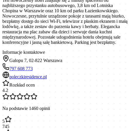
Ten nowoczesny hotel znajduje się 2 minuty spacerem od
najbliższego przystanku autobusowego, 3,8 km od Lotniska
Chopina w Warszawie oraz 10 km od parku Łazienkowskiego.
Nowoczesne, przytulnie urządzone pokoje z tarasami mają biurko,
bezpłatny dostęp do sieci Wi-Fi, telewizor z płaskim ekranem i małą
lodówkę, a także zestaw do parzenia kawy i herbaty. Elegancka
restauracja ma plac zabaw dla dzieci i serwuje dania kuchni
międzynarodowej. Pozostałe udogodnienia hotelu obejmują sale
konferencyjne i jasną salę bankietową. Parking jest bezpłatny.
Informacje kontaktowe
Galopu 7, 02-822 Warszawa
797 608 773
poleczkiresidence.pl
Rozkład ocen
4.2
Na podstawie
1460
opinii
5
745