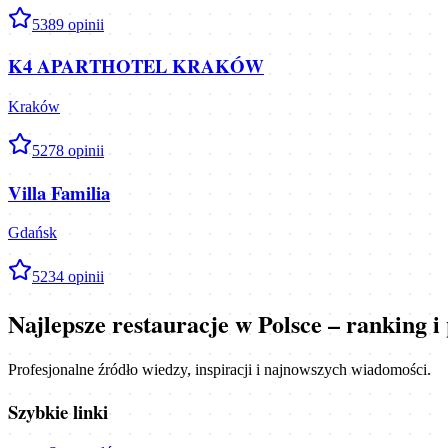
5
389
opinii
K4 APARTHOTEL KRAKÓW
Kraków
5
278
opinii
Villa Familia
Gdańsk
5
234
opinii
Najlepsze restauracje w Polsce – ranking 
Profesjonalne źródło wiedzy, inspiracji i najnowszych wiadomości.
Szybkie linki