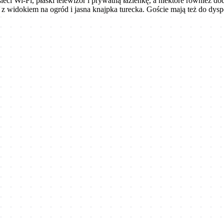
eci Wi-Fi, płaski telewizor i prywatną łazienkę, a niektóre również d
a z widokiem na ogród i jasna knajpka turecka. Goście mają też do dysp