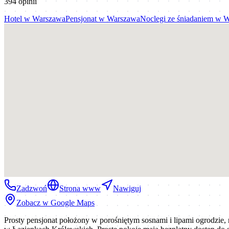
394
opinii
Hotel
w
Warszawa
Pensjonat
w
Warszawa
Noclegi ze śniadaniem
w
W
Zadzwoń
Strona www
Nawiguj
Zobacz w Google Maps
Prosty pensjonat położony w porośniętym sosnami i lipami ogrodzi