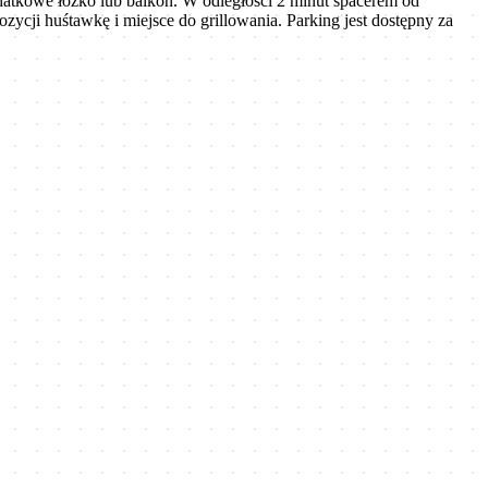
odatkowe łóżko lub balkon. W odległości 2 minut spacerem od
ozycji huśtawkę i miejsce do grillowania. Parking jest dostępny za