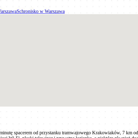
arszawa
Schronisko
w
Warszawa
e, minutę spacerem od przystanku tramwajowego Krakowiaków, 7 km o