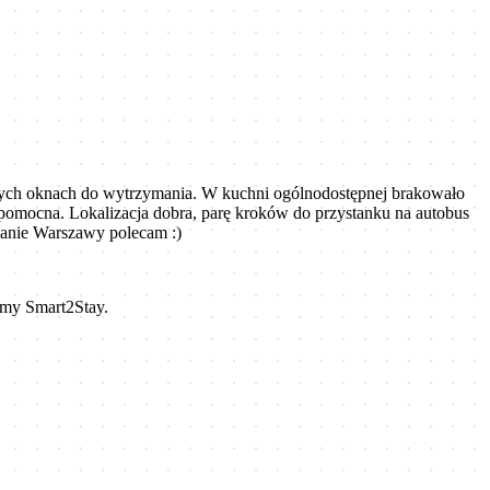
iętych oknach do wytrzymania. W kuchni ogólnodostępnej brakowało
i pomocna. Lokalizacja dobra, parę kroków do przystanku na autobus
dzanie Warszawy polecam :)
amy Smart2Stay.