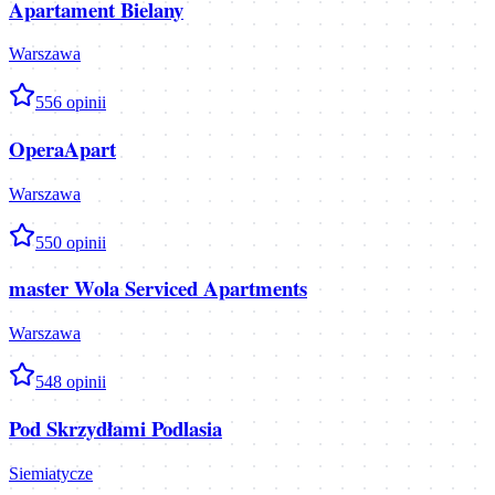
Apartament Bielany
Warszawa
5
56
opinii
OperaApart
Warszawa
5
50
opinii
master Wola Serviced Apartments
Warszawa
5
48
opinii
Pod Skrzydłami Podlasia
Siemiatycze