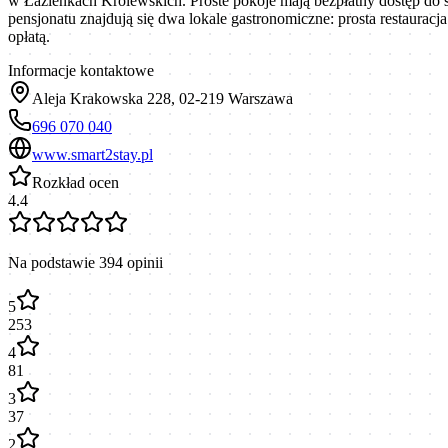
w Łazienkach Królewskich. Proste pokoje mają bezpłatny dostęp do si
pensjonatu znajdują się dwa lokale gastronomiczne: prosta restauracj
opłatą.
Informacje kontaktowe
Aleja Krakowska 228, 02-219 Warszawa
696 070 040
www.smart2stay.pl
Rozkład ocen
4.4
Na podstawie
394
opinii
5
253
4
81
3
37
2