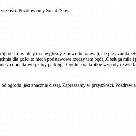
rzyszłości. Pozdrawiamy Smart2Stay.
kój od strony ulicy trochę głośny z powodu tranwaji, ale przy zamkn
kuchnia dla gości to niech podstawowe rzeczy tam będą .Obsługa miła 
mnie za dodatkowo płatny parking . Ogólnie na krótkie wypady i zwie
 od ogrodu, jest znacznie ciszej. Zapraszamy w przyszłości. Pozdrawi