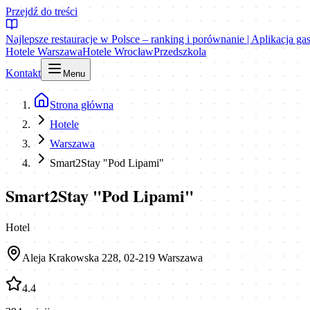
Przejdź do treści
Najlepsze restauracje w Polsce – ranking i porównanie | Aplikacja g
Hotele Warszawa
Hotele Wrocław
Przedszkola
Kontakt
Menu
Strona główna
Hotele
Warszawa
Smart2Stay "Pod Lipami"
Smart2Stay "Pod Lipami"
Hotel
Aleja Krakowska 228, 02-219 Warszawa
4.4