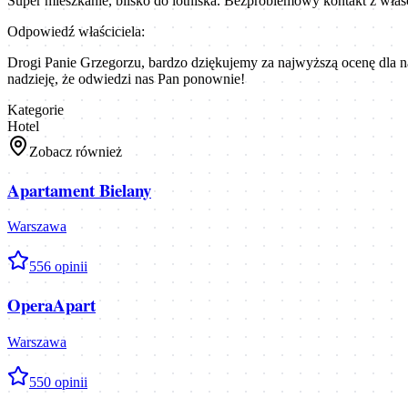
Super mieszkanie, blisko do lotniska. Bezproblemowy kontakt z właś
Odpowiedź właściciela:
Drogi Panie Grzegorzu, bardzo dziękujemy za najwyższą ocenę dla n
nadzieję, że odwiedzi nas Pan ponownie!
Kategorie
Hotel
Zobacz również
Apartament Bielany
Warszawa
5
56
opinii
OperaApart
Warszawa
5
50
opinii