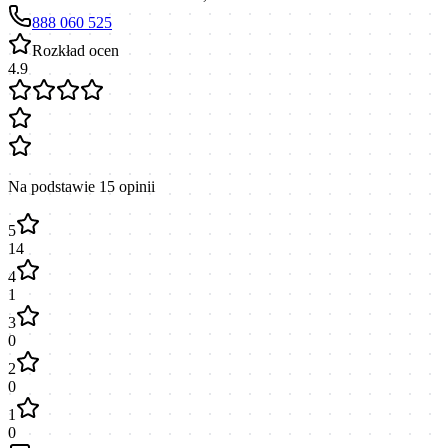
888 060 525
Rozkład ocen
4.9
Na podstawie
15
opinii
5
14
4
1
3
0
2
0
1
0