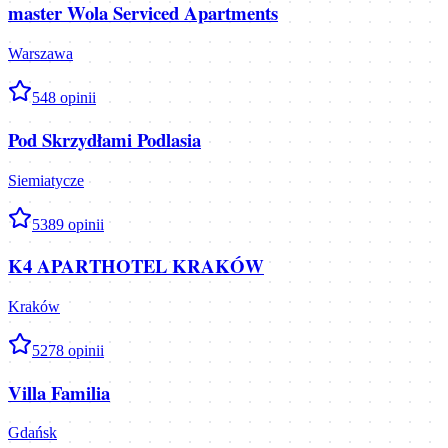
master Wola Serviced Apartments
Warszawa
5
48
opinii
Pod Skrzydłami Podlasia
Siemiatycze
5
389
opinii
K4 APARTHOTEL KRAKÓW
Kraków
5
278
opinii
Villa Familia
Gdańsk