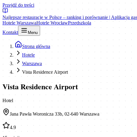
Przejdź do treści
Najlepsze restauracje w Polsce – ranking i porównanie | Aplikacja g
Hotele Warszawa
Hotele Wrocław
Przedszkola
Kontakt
Menu
Strona główna
Hotele
Warszawa
Vista Residence Airport
Vista Residence Airport
Hotel
Jana Pawła Woronicza 33b, 02-640 Warszawa
4.9