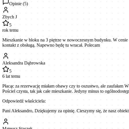
Opinie (
5
)
Zbych J
5
rok temu
Mieszkanie w bloku na 3 piętrze w nowoczesnym budynku. W cenie m
kontakt z obsługą. Napewno będę tu wracał. Polecam
Aleksandra Dąbrowska
5
6 lat temu
Płacąc za rezerwację miałam obawy czy to oszustwo, ale zaufałam Wł
Pościel czysta, tak jak całe mieszkanie. Jedyny minus to ogólnodostę
Odpowiedź właściciela:
Pani Aleksandro, Dziękujemy za opinię. Cieszymy się, że nasz obie
Mateusz Staszek