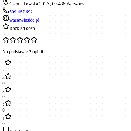
Czerniakowska 201A, 00-436 Warszawa
509 467 692
warsawinside.pl
Rozkład ocen
5
Na podstawie
2
opinii
5
2
4
0
3
0
2
0
1
0