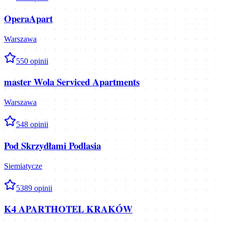
OperaApart
Warszawa
5
50
opinii
master Wola Serviced Apartments
Warszawa
5
48
opinii
Pod Skrzydłami Podlasia
Siemiatycze
5
389
opinii
K4 APARTHOTEL KRAKÓW