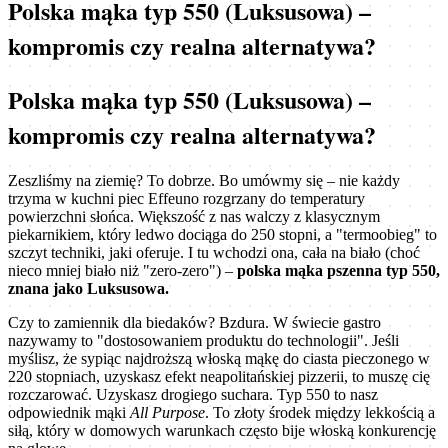
Polska mąka typ 550 (Luksusowa) –
kompromis czy realna alternatywa?
Polska mąka typ 550 (Luksusowa) –
kompromis czy realna alternatywa?
Zeszliśmy na ziemię? To dobrze. Bo umówmy się – nie każdy
trzyma w kuchni piec Effeuno rozgrzany do temperatury
powierzchni słońca. Większość z nas walczy z klasycznym
piekarnikiem, który ledwo dociąga do 250 stopni, a "termoobieg" to
szczyt techniki, jaki oferuje. I tu wchodzi ona, cała na biało (choć
nieco mniej biało niż "zero-zero") –
polska mąka pszenna typ 550,
znana jako Luksusowa.
Czy to zamiennik dla biedaków? Bzdura. W świecie gastro
nazywamy to "dostosowaniem produktu do technologii". Jeśli
myślisz, że sypiąc najdroższą włoską mąkę do ciasta pieczonego w
220 stopniach, uzyskasz efekt neapolitańskiej pizzerii, to muszę cię
rozczarować. Uzyskasz drogiego suchara. Typ 550 to nasz
odpowiednik mąki
All Purpose
. To złoty środek między lekkością a
siłą, który w domowych warunkach często bije włoską konkurencję