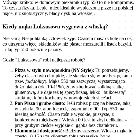
Mówiąc krótko: w domowym piekarniku typ 550 to nie kompromis.
To czysta fizyka. Lepiej mieć idealnie wypieczoną pizzę na polskiej
mące, niż snobistyczny, blady dysk na włoskiej.
Kiedy mąka Luksusowa wygrywa z włoską?
Nie samą Neapolitanką człowiek żyje. Czasem masz ochotę na coś,
co utrzyma więcej składników niż plaster mozzarelli i listek bazylii.
Tutaj typ 550 pokazuje pazury.
Gdzie "Luksusowa" robi najlepszą robotę?
Pizza w stylu nowojorskim (NY Style):
Tu potrzebujemy,
żeby ciasto było chrupkie, ale składało się w pół bez pękania
(tzw.
foldability
). Mąka 550 ma zazwyczaj wystarczająco
dużo białka (ok. 10-11%), żeby zbudować solidną siatkę
glutenową, ale daje też tę specyficzną, lekko "bułkowatą"
strukturę, którą kochamy w nowojorskich slice'ach.
Pan Pizza i grube ciasto:
Jeśli robisz pizzę na blaszce, taką
w stylu lat 90. albo focaccię, zapomnij o 00. Typ 550 ma
idealną nośność. Ciasto rośnie wysokie, puszyste, z
konkretnym miękiszem. Włoska 00 jest tu zbyt delikatna –
przy grubym cieście wyjdzie ci gąbka bez charakteru.
Ekonomia i dostępność:
Bądźmy szczerzy. Włoska mąka to
często 10-15 zł za kilogram (plus przesyłka, bo w