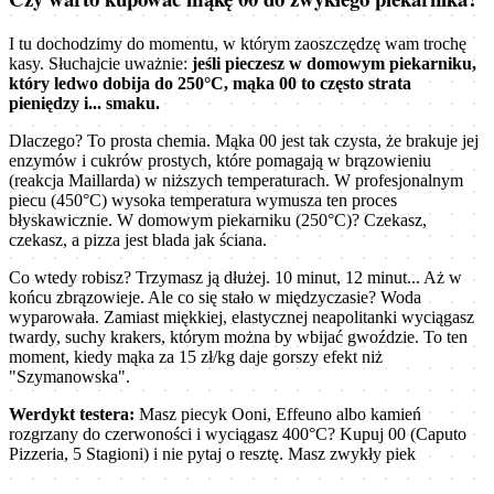
I tu dochodzimy do momentu, w którym zaoszczędzę wam trochę
kasy. Słuchajcie uważnie:
jeśli pieczesz w domowym piekarniku,
który ledwo dobija do 250°C, mąka 00 to często strata
pieniędzy i... smaku.
Dlaczego? To prosta chemia. Mąka 00 jest tak czysta, że brakuje jej
enzymów i cukrów prostych, które pomagają w brązowieniu
(reakcja Maillarda) w niższych temperaturach. W profesjonalnym
piecu (450°C) wysoka temperatura wymusza ten proces
błyskawicznie. W domowym piekarniku (250°C)? Czekasz,
czekasz, a pizza jest blada jak ściana.
Co wtedy robisz? Trzymasz ją dłużej. 10 minut, 12 minut... Aż w
końcu zbrązowieje. Ale co się stało w międzyczasie? Woda
wyparowała. Zamiast miękkiej, elastycznej neapolitanki wyciągasz
twardy, suchy krakers, którym można by wbijać gwoździe. To ten
moment, kiedy mąka za 15 zł/kg daje gorszy efekt niż
"Szymanowska".
Werdykt testera:
Masz piecyk Ooni, Effeuno albo kamień
rozgrzany do czerwoności i wyciągasz 400°C? Kupuj 00 (Caputo
Pizzeria, 5 Stagioni) i nie pytaj o resztę. Masz zwykły piek