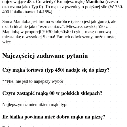
dojrzewające 48h. Co wtedy? Kupujesz mąkę
Manitoba
(często
oznaczana jako Typ 0). To mąka z pszenicy o potężnej sile (W 350-
400 i białko nawet 14-15%).
Sama Manitoba jest trudna w obróbce (ciasto jest jak guma), ale
działa idealnie jako "wzmacniacz". Mieszasz zwykłą 550 z
Manitobą w proporcji 70:30 lub 60:40 i cyk – masz domową
mieszankę o wysokiej Siema! Fartuch odwieszony, noże umyte,
więc
Najczęściej zadawane pytania
Czy mąka tortowa (typ 450) nadaje się do pizzy?
**Nie, nie jest to najlepszy wybór
Czym zastąpić mąkę 00 w polskich sklepach?
Najlepszym zamiennikiem mąki typu
Ile białka powinna mieć dobra mąka na pizzę?