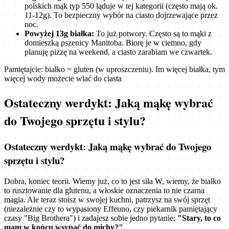
polskich mąk typ 550 ląduje w tej kategorii (często mają ok.
11-12g). To bezpieczny wybór na ciasto dojrzewające przez
noc.
Powyżej 13g białka:
To już potwory. Często są to mąki z
domieszką pszenicy Manitoba. Biorę je w ciemno, gdy
planuję pizzę na weekend, a ciasto zarabiam we czwartek.
Pamiętajcie: białko = gluten (w uproszczeniu). Im więcej białka, tym
więcej wody możecie wlać do ciasta
Ostateczny werdykt: Jaką mąkę wybrać
do Twojego sprzętu i stylu?
Ostateczny werdykt: Jaką mąkę wybrać do Twojego
sprzętu i stylu?
Dobra, koniec teorii. Wiemy już, co to jest siła W, wiemy, że białko
to rusztowanie dla glutenu, a włoskie oznaczenia to nie czarna
magia. Ale teraz stoisz w swojej kuchni, patrzysz na swój sprzęt
(niezależnie czy to wypasiony Effeuno, czy piekarnik pamiętający
czasy "Big Brothera") i zadajesz sobie jedno pytanie:
"Stary, to co
mam w końcu wsypać do michy?"
.