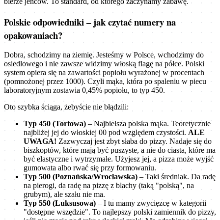
bierze jeńców. To standard, od którego zaczynamy zabawę.
Polskie odpowiedniki – jak czytać numery na
opakowaniach?
Dobra, schodzimy na ziemię. Jesteśmy w Polsce, wchodzimy do
osiedlowego i nie zawsze widzimy włoską flagę na półce. Polski
system opiera się na zawartości popiołu wyrażonej w procentach
(pomnożonej przez 1000). Czyli mąka, która po spaleniu w piecu
laboratoryjnym zostawia 0,45% popiołu, to typ 450.
Oto szybka ściąga, żebyście nie błądzili:
Typ 450 (Tortowa)
– Najbielsza polska mąka. Teoretycznie
najbliżej jej do włoskiej 00 pod względem czystości.
ALE
UWAGA!
Zazwyczaj jest zbyt słaba do pizzy. Nadaje się do
biszkoptów, które mają być puszyste, a nie do ciasta, które ma
być elastyczne i wytrzymałe. Użyjesz jej, a pizza może wyjść
gumowata albo rwać się przy formowaniu.
Typ 500 (Poznańska/Wrocławska)
– Taki średniak. Da radę
na pierogi, da radę na pizzę z blachy (taką "polską", na
grubym), ale szału nie ma.
Typ 550 (Luksusowa)
– I tu mamy zwycięzcę w kategorii
"dostępne wszędzie". To najlepszy polski zamiennik do pizzy,