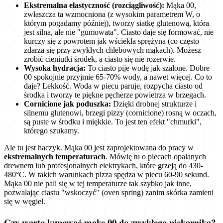
Ekstremalna elastyczność (rozciągliwość):
Mąka 00,
zwłaszcza ta wzmocniona (z wysokim parametrem W, o
którym pogadamy później), tworzy siatkę glutenową, która
jest silna, ale nie "gumowata". Ciasto daje się formować, nie
kurczy się z powrotem jak wściekła sprężyna (co często
zdarza się przy zwykłych chlebowych mąkach). Możesz
zrobić cieniutki środek, a ciasto się nie rozerwie.
Wysoka hydracja:
To ciasto pije wodę jak szalone. Dobre
00 spokojnie przyjmie 65-70% wody, a nawet więcej. Co to
daje? Lekkość. Woda w piecu paruje, rozpycha ciasto od
środka i tworzy te piękne pęcherze powietrza w brzegach.
Cornicione jak poduszka:
Dzięki drobnej strukturze i
silnemu glutenowi, brzegi pizzy (cornicione) rosną w oczach,
są puste w środku i miękkie. To jest ten efekt "chmurki",
którego szukamy.
Ale tu jest haczyk. Mąka 00 jest zaprojektowana do pracy w
ekstremalnych temperaturach
. Mówię tu o piecach opalanych
drewnem lub profesjonalnych elektrykach, które grzeją do 430-
480°C. W takich warunkach pizza spędza w piecu 60-90 sekund.
Mąka 00 nie pali się w tej temperaturze tak szybko jak inne,
pozwalając ciastu "wskoczyć" (oven spring) zanim skórka zamieni
się w węgiel.
Czy warto kupować mąkę 00 do zwykłego piekarnika?