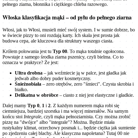
pełnego ziarna, błonnika i ciężkiego chleba razowego.
Włoska klasyfikacja mąki – od pyłu do pełnego ziarna
Włosi, jak to Włosi, musieli mieć swój system. I w sumie dobrze, bo
w świecie pizzy to oni rozdają karty. Ich skala jest prosta jak
budowa cepa, ale kluczowa dla struktury waszego ciasta.
Królem polowania jest tu
Typ 00
. To mąka totalnie ogołocona.
Powstaje z samego środka ziarna pszenicy, czyli bielma. Co to
oznacza w praktyce? Że jest:
Ultra drobna
– jak weźmiecie ją w palce, jest gładka jak
jedwab albo dobry puder kosmetyczny.
Śnieżnobiała
– zero otrębów, zero "śmieci". Czysta skrobia i
białko.
Delikatna w obróbce
– ciasto z niej jest elastyczne i gładkie.
Dalej mamy
Typ 0
,
1
i
2
. Z każdym numerem mąka robi się
ciemniejsza, bardziej szorstka i ma więcej minerałów. Na samym
końcu stoi
Integrale
, czyli mąka pełnoziarnista. Czy można zrobić
pizzę na "dwójce" albo "integrale"? Można. Będzie miała
rustykalny klimat, orzechowy posmak i... będzie ciężka jak sumienie
po zjedzeniu całej blachy. Ale klasyczna napoletana? Tutaj 00 nie