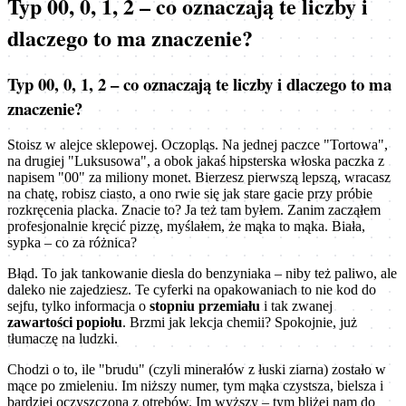
Typ 00, 0, 1, 2 – co oznaczają te liczby i
dlaczego to ma znaczenie?
Typ 00, 0, 1, 2 – co oznaczają te liczby i dlaczego to ma
znaczenie?
Stoisz w alejce sklepowej. Oczopląs. Na jednej paczce "Tortowa",
na drugiej "Luksusowa", a obok jakaś hipsterska włoska paczka z
napisem "00" za miliony monet. Bierzesz pierwszą lepszą, wracasz
na chatę, robisz ciasto, a ono rwie się jak stare gacie przy próbie
rozkręcenia placka. Znacie to? Ja też tam byłem. Zanim zacząłem
profesjonalnie kręcić pizzę, myślałem, że mąka to mąka. Biała,
sypka – co za różnica?
Błąd. To jak tankowanie diesla do benzyniaka – niby też paliwo, ale
daleko nie zajedziesz. Te cyferki na opakowaniach to nie kod do
sejfu, tylko informacja o
stopniu przemiału
i tak zwanej
zawartości popiołu
. Brzmi jak lekcja chemii? Spokojnie, już
tłumaczę na ludzki.
Chodzi o to, ile "brudu" (czyli minerałów z łuski ziarna) zostało w
mące po zmieleniu. Im niższy numer, tym mąka czystsza, bielsza i
bardziej oczyszczona z otrębów. Im wyższy – tym bliżej nam do