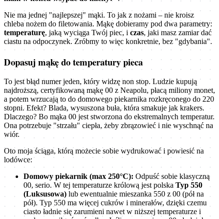
Nie ma jednej "najlepszej" mąki. To jak z nożami – nie kroisz
chleba nożem do filetowania. Mąkę dobieramy pod dwa parametry:
temperaturę
, jaką wyciąga Twój piec, i
czas
, jaki masz zamiar dać
ciastu na odpoczynek. Zróbmy to więc konkretnie, bez "gdybania".
Dopasuj mąkę do temperatury pieca
To jest błąd numer jeden, który widzę non stop. Ludzie kupują
najdroższą, certyfikowaną mąkę 00 z Neapolu, płacą miliony monet,
a potem wrzucają to do domowego piekarnika rozkręconego do 220
stopni. Efekt? Blada, wysuszona buła, która smakuje jak krakers.
Dlaczego? Bo mąka 00 jest stworzona do ekstremalnych temperatur.
Ona potrzebuje "strzału" ciepła, żeby zbrązowieć i nie wyschnąć na
wiór.
Oto moja ściąga, którą możecie sobie wydrukować i powiesić na
lodówce:
Domowy piekarnik (max 250°C):
Odpuść sobie klasyczną
00, serio. W tej temperaturze królową jest polska
Typ 550
(Luksusowa)
lub ewentualnie mieszanka 550 z 00 (pół na
pół). Typ 550 ma więcej cukrów i minerałów, dzięki czemu
ciasto ładnie się zarumieni nawet w niższej temperaturze i