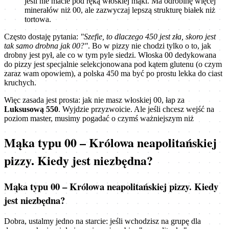
jeśli nie macie pod ręką włoskiej mąki. Ma odrobinę więcej
minerałów niż 00, ale zazwyczaj lepszą strukturę białek niż
tortowa.
Często dostaję pytania:
"Szefie, to dlaczego 450 jest zła, skoro jest
tak samo drobna jak 00?"
. Bo w pizzy nie chodzi tylko o to, jak
drobny jest pył, ale co w tym pyle siedzi. Włoska 00 dedykowana
do pizzy jest specjalnie selekcjonowana pod kątem glutenu (o czym
zaraz wam opowiem), a polska 450 ma być po prostu lekka do ciast
kruchych.
Więc zasada jest prosta: jak nie masz włoskiej 00, łap za
Luksusową 550
. Wyjdzie przyzwoicie. Ale jeśli chcesz wejść na
poziom master, musimy pogadać o czymś ważniejszym niż
Mąka typu 00 – Królowa neapolitańskiej
pizzy. Kiedy jest niezbędna?
Mąka typu 00 – Królowa neapolitańskiej pizzy. Kiedy
jest niezbędna?
Dobra, ustalmy jedno na starcie: jeśli wchodzisz na grupę dla