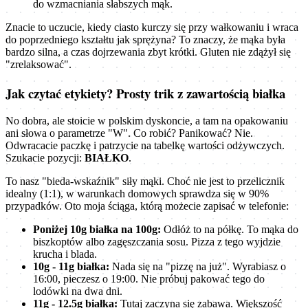
do wzmacniania słabszych mąk.
Znacie to uczucie, kiedy ciasto kurczy się przy wałkowaniu i wraca
do poprzedniego kształtu jak sprężyna? To znaczy, że mąka była
bardzo silna, a czas dojrzewania zbyt krótki. Gluten nie zdążył się
"zrelaksować".
Jak czytać etykiety? Prosty trik z zawartością białka
No dobra, ale stoicie w polskim dyskoncie, a tam na opakowaniu
ani słowa o parametrze "W". Co robić? Panikować? Nie.
Odwracacie paczkę i patrzycie na tabelkę wartości odżywczych.
Szukacie pozycji:
BIAŁKO
.
To nasz "bieda-wskaźnik" siły mąki. Choć nie jest to przelicznik
idealny (1:1), w warunkach domowych sprawdza się w 90%
przypadków. Oto moja ściąga, którą możecie zapisać w telefonie:
Poniżej 10g białka na 100g:
Odłóż to na półkę. To mąka do
biszkoptów albo zagęszczania sosu. Pizza z tego wyjdzie
krucha i blada.
10g - 11g białka:
Nada się na "pizzę na już". Wyrabiasz o
16:00, pieczesz o 19:00. Nie próbuj pakować tego do
lodówki na dwa dni.
11g - 12.5g białka:
Tutaj zaczyna się zabawa. Większość