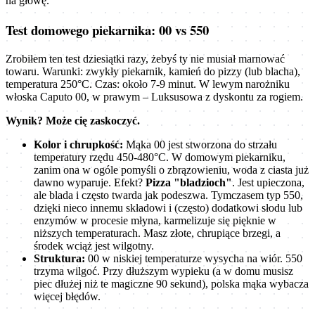
na głowę.
Test domowego piekarnika: 00 vs 550
Zrobiłem ten test dziesiątki razy, żebyś ty nie musiał marnować
towaru. Warunki: zwykły piekarnik, kamień do pizzy (lub blacha),
temperatura 250°C. Czas: około 7-9 minut. W lewym narożniku
włoska Caputo 00, w prawym – Luksusowa z dyskontu za rogiem.
Wynik? Może cię zaskoczyć.
Kolor i chrupkość:
Mąka 00 jest stworzona do strzału
temperatury rzędu 450-480°C. W domowym piekarniku,
zanim ona w ogóle pomyśli o zbrązowieniu, woda z ciasta już
dawno wyparuje. Efekt?
Pizza "bladzioch"
. Jest upieczona,
ale blada i często twarda jak podeszwa. Tymczasem typ 550,
dzięki nieco innemu składowi i (często) dodatkowi słodu lub
enzymów w procesie młyna, karmelizuje się pięknie w
niższych temperaturach. Masz złote, chrupiące brzegi, a
środek wciąż jest wilgotny.
Struktura:
00 w niskiej temperaturze wysycha na wiór. 550
trzyma wilgoć. Przy dłuższym wypieku (a w domu musisz
piec dłużej niż te magiczne 90 sekund), polska mąka wybacza
więcej błędów.