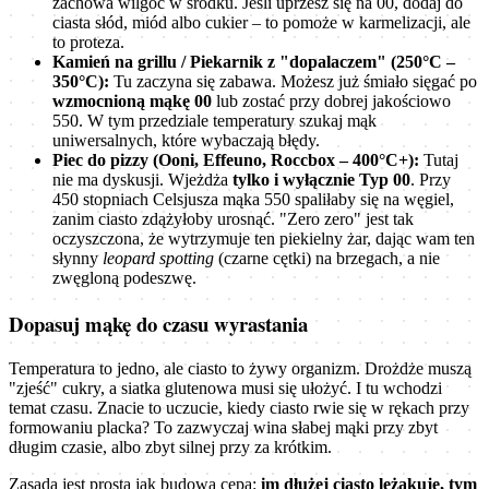
zachowa wilgoć w środku. Jeśli uprzesz się na 00, dodaj do
ciasta słód, miód albo cukier – to pomoże w karmelizacji, ale
to proteza.
Kamień na grillu / Piekarnik z "dopalaczem" (250°C –
350°C):
Tu zaczyna się zabawa. Możesz już śmiało sięgać po
wzmocnioną mąkę 00
lub zostać przy dobrej jakościowo
550. W tym przedziale temperatury szukaj mąk
uniwersalnych, które wybaczają błędy.
Piec do pizzy (Ooni, Effeuno, Roccbox – 400°C+):
Tutaj
nie ma dyskusji. Wjeżdża
tylko i wyłącznie Typ 00
. Przy
450 stopniach Celsjusza mąka 550 spaliłaby się na węgiel,
zanim ciasto zdążyłoby urosnąć. "Zero zero" jest tak
oczyszczona, że wytrzymuje ten piekielny żar, dając wam ten
słynny
leopard spotting
(czarne cętki) na brzegach, a nie
zwęgloną podeszwę.
Dopasuj mąkę do czasu wyrastania
Temperatura to jedno, ale ciasto to żywy organizm. Drożdże muszą
"zjeść" cukry, a siatka glutenowa musi się ułożyć. I tu wchodzi
temat czasu. Znacie to uczucie, kiedy ciasto rwie się w rękach przy
formowaniu placka? To zazwyczaj wina słabej mąki przy zbyt
długim czasie, albo zbyt silnej przy za krótkim.
Zasada jest prosta jak budowa cepa:
im dłużej ciasto leżakuje, tym