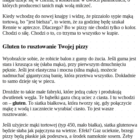
których producenci tanich mąk wolą milczeć.
Kiedy wchodzę do nowej knajpy i widzę, że pizzaiolo sypie mąką
tortową, bo "jest bielsza", to wiem, że za godzinę będę szukał
Rennie w apteczce. Dlaczego? Bo w pizzy nie chodzi tylko o kolor.
Chodzi o siłę. Chodzi o to, co trzyma to wszystko w kupie.
Gluten to rusztowanie Twojej pizzy
Wyobraźcie sobie, że robicie balon z gumy do żucia. Jeśli guma jest
stara i krusząca się (słaba mąka), przy pierwszym dmuchnięciu
pęknie. Jeśli jest elastyczna i mocna (silna mąka), możecie
nadmuchać gigantyczną banię, która przetrwa wszystko. Dokładnie
to samo dzieje się w piecu.
Drożdże to takie małe fabryki, które jedzą cukry i produkują
dwutlenek węgla. Te bąbelki gazu chcą uciec z ciasta. I tu wchodzi
on –
gluten
. To siatka białkowa, która tworzy się, gdy połączycie
mąkę z wodą i zaczniecie wyrabiać ciasto. To jest wasze
rusztowanie.
Jeśli użyjecie mąki tortowej (typ 450, mało białka), siatka glutenowa
będzie słaba jak pajęczyna na wietrze. Efekt? Gaz ucieknie, brzegi
pizzy będą płaskie jak podeszwa, a środek namoknie sosem. Żeby