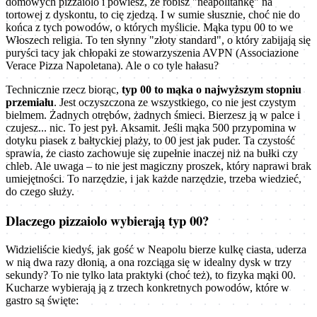
domowych pizzaiolo i powiesz, że robisz "neapolitankę" na
tortowej z dyskontu, to cię zjedzą. I w sumie słusznie, choć nie do
końca z tych powodów, o których myślicie. Mąka typu 00 to we
Włoszech religia. To ten słynny "złoty standard", o który zabijają się
puryści tacy jak chłopaki ze stowarzyszenia AVPN (Associazione
Verace Pizza Napoletana). Ale o co tyle hałasu?
Technicznie rzecz biorąc,
typ 00 to mąka o najwyższym stopniu
przemiału
. Jest oczyszczona ze wszystkiego, co nie jest czystym
bielmem. Żadnych otrębów, żadnych śmieci. Bierzesz ją w palce i
czujesz... nic. To jest pył. Aksamit. Jeśli mąka 500 przypomina w
dotyku piasek z bałtyckiej plaży, to 00 jest jak puder. Ta czystość
sprawia, że ciasto zachowuje się zupełnie inaczej niż na bułki czy
chleb. Ale uwaga – to nie jest magiczny proszek, który naprawi brak
umiejętności. To narzędzie, i jak każde narzędzie, trzeba wiedzieć,
do czego służy.
Dlaczego pizzaiolo wybierają typ 00?
Widzieliście kiedyś, jak gość w Neapolu bierze kulkę ciasta, uderza
w nią dwa razy dłonią, a ona rozciąga się w idealny dysk w trzy
sekundy? To nie tylko lata praktyki (choć też), to fizyka mąki 00.
Kucharze wybierają ją z trzech konkretnych powodów, które w
gastro są święte: