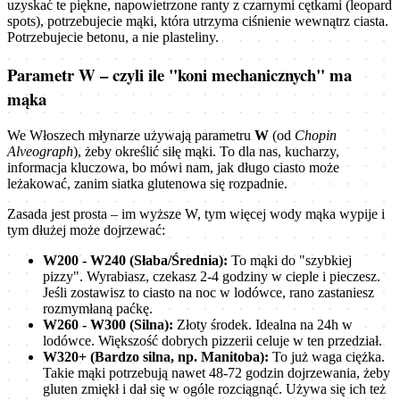
uzyskać te piękne, napowietrzone ranty z czarnymi cętkami (leopard
spots), potrzebujecie mąki, która utrzyma ciśnienie wewnątrz ciasta.
Potrzebujecie betonu, a nie plasteliny.
Parametr W – czyli ile "koni mechanicznych" ma
mąka
We Włoszech młynarze używają parametru
W
(od
Chopin
Alveograph
), żeby określić siłę mąki. To dla nas, kucharzy,
informacja kluczowa, bo mówi nam, jak długo ciasto może
leżakować, zanim siatka glutenowa się rozpadnie.
Zasada jest prosta – im wyższe W, tym więcej wody mąka wypije i
tym dłużej może dojrzewać:
W200 - W240 (Słaba/Średnia):
To mąki do "szybkiej
pizzy". Wyrabiasz, czekasz 2-4 godziny w cieple i pieczesz.
Jeśli zostawisz to ciasto na noc w lodówce, rano zastaniesz
rozmymłaną paćkę.
W260 - W300 (Silna):
Złoty środek. Idealna na 24h w
lodówce. Większość dobrych pizzerii celuje w ten przedział.
W320+ (Bardzo silna, np. Manitoba):
To już waga ciężka.
Takie mąki potrzebują nawet 48-72 godzin dojrzewania, żeby
gluten zmiękł i dał się w ogóle rozciągnąć. Używa się ich też