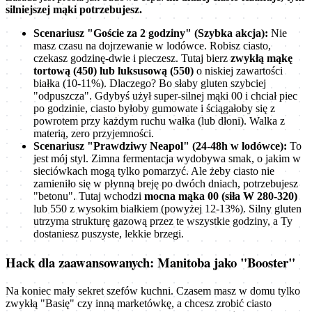
silniejszej mąki potrzebujesz.
Scenariusz "Goście za 2 godziny" (Szybka akcja):
Nie
masz czasu na dojrzewanie w lodówce. Robisz ciasto,
czekasz godzinę-dwie i pieczesz. Tutaj bierz
zwykłą mąkę
tortową (450) lub luksusową (550)
o niskiej zawartości
białka (10-11%). Dlaczego? Bo słaby gluten szybciej
"odpuszcza". Gdybyś użył super-silnej mąki 00 i chciał piec
po godzinie, ciasto byłoby gumowate i ściągałoby się z
powrotem przy każdym ruchu wałka (lub dłoni). Walka z
materią, zero przyjemności.
Scenariusz "Prawdziwy Neapol" (24-48h w lodówce):
To
jest mój styl. Zimna fermentacja wydobywa smak, o jakim w
sieciówkach mogą tylko pomarzyć. Ale żeby ciasto nie
zamieniło się w płynną breję po dwóch dniach, potrzebujesz
"betonu". Tutaj wchodzi
mocna mąka 00 (siła W 280-320)
lub 550 z wysokim białkiem (powyżej 12-13%). Silny gluten
utrzyma strukturę gazową przez te wszystkie godziny, a Ty
dostaniesz puszyste, lekkie brzegi.
Hack dla zaawansowanych: Manitoba jako "Booster"
Na koniec mały sekret szefów kuchni. Czasem masz w domu tylko
zwykłą "Basię" czy inną marketówkę, a chcesz zrobić ciasto