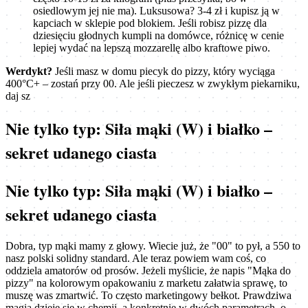
osiedlowym jej nie ma). Luksusowa? 3-4 zł i kupisz ją w
kapciach w sklepie pod blokiem. Jeśli robisz pizzę dla
dziesięciu głodnych kumpli na domówce, różnicę w cenie
lepiej wydać na lepszą mozzarellę albo kraftowe piwo.
Werdykt?
Jeśli masz w domu piecyk do pizzy, który wyciąga
400°C+ – zostań przy 00. Ale jeśli pieczesz w zwykłym piekarniku,
daj sz
Nie tylko typ: Siła mąki (W) i białko –
sekret udanego ciasta
Nie tylko typ: Siła mąki (W) i białko –
sekret udanego ciasta
Dobra, typ mąki mamy z głowy. Wiecie już, że "00" to pył, a 550 to
nasz polski solidny standard. Ale teraz powiem wam coś, co
oddziela amatorów od prosów. Jeżeli myślicie, że napis "Mąka do
pizzy" na kolorowym opakowaniu z marketu załatwia sprawę, to
muszę was zmartwić. To często marketingowy bełkot. Prawdziwa
magia dzieje się w chemii, a konkretnie w dwóch parametrach, o