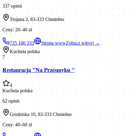
337
opinii
Trojana 2, 83-333 Chmielno
Ceny:
20–40 zł
725 166 333
Strona www
Zobacz więcej →
Kuchnia polska
7
Restauracja "Na Przesmyku "
4
Kuchnia polska
62
opinii
Grodziska 10, 83-333 Chmielno
Ceny:
40–60 zł