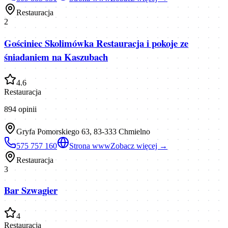
Restauracja
2
Gościniec Skolimówka Restauracja i pokoje ze
śniadaniem na Kaszubach
4.6
Restauracja
894
opinii
Gryfa Pomorskiego 63, 83-333 Chmielno
575 757 160
Strona www
Zobacz więcej →
Restauracja
3
Bar Szwagier
4
Restauracja