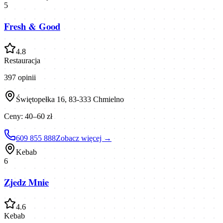
5
Fresh & Good
4.8
Restauracja
397
opinii
Świętopełka 16, 83-333 Chmielno
Ceny:
40–60 zł
609 855 888
Zobacz więcej →
Kebab
6
Zjedz Mnie
4.6
Kebab