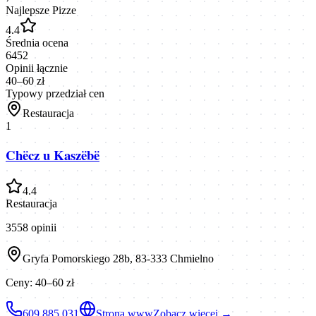
Najlepsze Pizze
4.4
Średnia ocena
6452
Opinii łącznie
40–60 zł
Typowy przedział cen
Restauracja
1
Chëcz u Kaszëbë
4.4
Restauracja
3558
opinii
Gryfa Pomorskiego 28b, 83-333 Chmielno
Ceny:
40–60 zł
609 885 031
Strona www
Zobacz więcej →