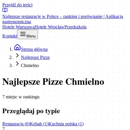
Przejdź do treści
Najlepsze restauracje w Polsce – ranking i porównanie | Aplikacja
gastronomiczna
Hotele Warszawa
Hotele Wrocław
Przedszkola
Kontakt
Menu
Strona główna
Najlepsze Pizze
Chmielno
Najlepsze Pizze Chmielno
7
miejsc
w rankingu
Przeglądaj po typie
Restauracja
(
6
)
Kebab
(
1
)
Kuchnia polska
(
1
)
7