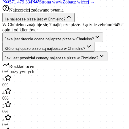
571 479 334
Strona www
Zobacz więcej →
Najczęściej zadawane pytania
Ile najlepsze pizze jest w Chmielno?
W Chmielno znajduje się 7 najlepsze pizze. Łącznie zebrano 6452
opinii od klientów.
Jaka jest średnia ocena najlepsze pizze w Chmielno?
Które najlepsze pizze są najlepsze w Chmielno?
Jaki jest przedział cenowy najlepsze pizze w Chmielno?
Rozkład ocen
0
% pozytywnych
5
0
%
4
0
%
3
0
%
2
0
%